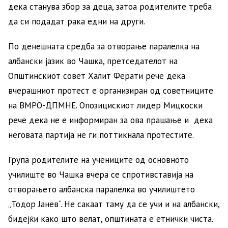
дека станува збор за деца, затоа родителите треба
да си подадат рака едни на други.
По денешната средба за отворање паралелка на
албански јазик во Чашка, претседателот на
Општинскиот совет Халит Ферати рече дека
вчерашниот протест е организиран од советниците
на ВМРО-ДПМНЕ. Опозицискиот лидер Мицкоски
рече дека не е информиран за ова прашање и дека
неговата партија не ги поттикнала протестите.
Група родителите на учениците од основното
училиште во Чашка вчера се спротивставија на
отворањето албанска паралелка во училиштето
„Тодор Јанев“. Не сакаат таму да се учи и на албански,
бидејќи како што велат, општината е етнички чиста.