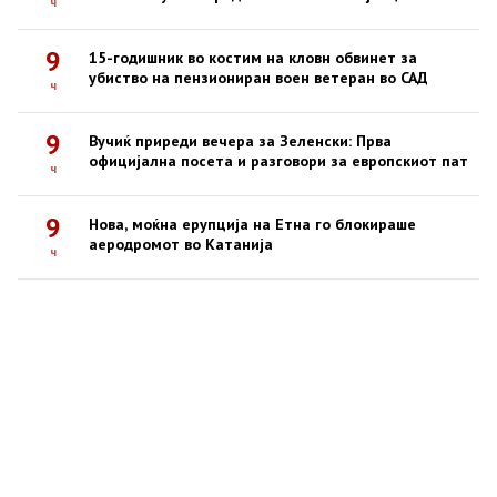
ч
9
15-годишник во костим на кловн обвинет за
убиство на пензиониран воен ветеран во САД
ч
9
Вучиќ приреди вечера за Зеленски: Прва
официјална посета и разговори за европскиот пат
ч
9
Нова, моќна ерупција на Етна го блокираше
аеродромот во Катанија
ч