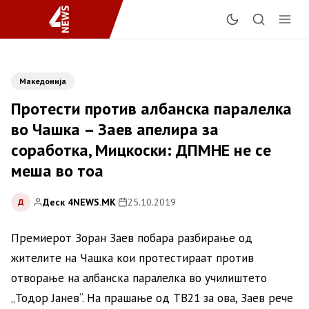
Македонија
Протести против албанска паралелка
во Чашка – Заев апелира за
соработка, Мицкоски: ДПМНЕ не се
меша во тоа
Деск 4NEWS.MK
|
25.10.2019
Д
Премиерот Зоран Заев побара разбирање од
жителите на Чашка кои протестираат против
отворање на албанска паралелка во училиштето
„Тодор Јанев“. На прашање од ТВ21 за ова, Заев рече