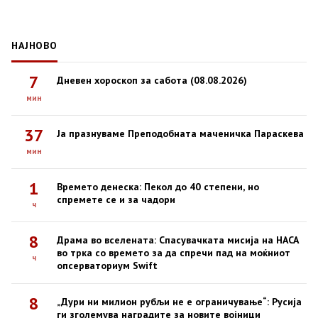
НАЈНОВО
7
Дневен хороскоп за сабота (08.08.2026)
мин
37
Ја празнуваме Преподобната маченичка Параскева
мин
1
Времето денеска: Пекол до 40 степени, но
спремете се и за чадори
ч
8
Драма во вселената: Спасувачката мисија на НАСА
во трка со времето за да спречи пад на моќниот
ч
опсерваториум Swift
8
„Дури ни милион рубљи не е ограничување“: Русија
ги зголемува наградите за новите војници