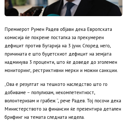
Премиерот Румен Радев објави дека Европската
комисија ќе покрене постапка за прекумерен
дефицит против Бугарија на 3 јуни. Според него,
причината е што буџетскиот дефицит на земјата
надминува 3 проценти, што ќе доведе до зголемен
мониторинг, рестриктивни мерки и можни санкции.
„Ова е резултат на тешкото наследство што го
добиваме – популизам, некомпетентност,
волонтеризам и грабеж “, рече Радев. Тој посочи дека
Министерството за финансии ќе презентира детален
брифинг на темата следната недела.