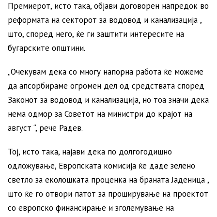
Премиерот, исто така, објави договорен напредок во
реформата на секторот за водовод и канализација ,
што, според него, ќе ги заштити интересите на
бугарските општини.
„Очекувам дека со многу напорна работа ќе можеме
да апсорбираме огромен дел од средствата според
Законот за водовод и канализација, но тоа значи дека
нема одмор за Советот на министри до крајот на
август “, рече Радев.
Тој, исто така, најави дека по долгогодишно
одложување, Европската комисија ќе даде зелено
светло за еколошката проценка на браната Јаденица ,
што ќе го отвори патот за проширување на проектот
со европско финансирање и зголемување на