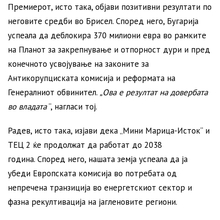
Премиерот, исто така, објави позитивни резултати по
неговите средби во Брисел. Според него, Бугарија
успеала да деблокира 370 милиони евра во рамките
на Планот за закрепнување и отпорност дури и пред
конечното усвојување на законите за
Антикорупциската комисија и реформата на
Генералниот обвинител.
„Ова е резултат на довербата
во владата
“, нагласи тој.
Радев, исто така, изјави дека „Мини Марица-Исток“ и
ТЕЦ 2 ќе продолжат да работат до 2038
година. Според него, нашата земја успеала да ја
убеди Европската комисија во потребата од
непречена транзиција во енергетскиот сектор и
фазна рекултивација на јагленовите региони.