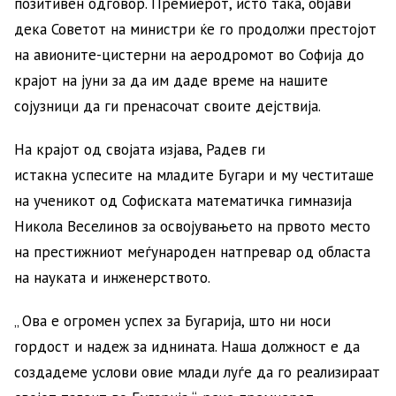
позитивен одговор. Премиерот, исто така, објави
дека Советот на министри ќе го продолжи престојот
на авионите-цистерни на аеродромот во Софија до
крајот на јуни за да им даде време на нашите
сојузници да ги пренасочат своите дејствија.
На крајот од својата изјава, Радев ги
истакна успесите на младите Бугари и му честиташе
на ученикот од Софиската математичка гимназија
Никола Веселинов за освојувањето на првото место
на престижниот меѓународен натпревар од областа
на науката и инженерството.
„ Ова е огромен успех за Бугарија, што ни носи
гордост и надеж за иднината. Наша должност е да
создадеме услови овие млади луѓе да го реализираат