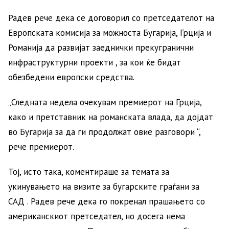
Радев рече дека се договорил со претседателот на
Европската комисија за можноста Бугарија, Грција и
Романија да развијат заеднички прекугранични
инфраструктурни проекти , за кои ќе бидат
обезбедени европски средства.
„Следната недела очекувам премиерот на Грција,
како и претставник на романската влада, да дојдат
во Бугарија за да ги продолжат овие разговори “,
рече премиерот.
Тој, исто така, коментираше за темата за
укинувањето на визите за бугарските граѓани за
САД . Радев рече дека го покренал прашањето со
американскиот претседател, но досега нема