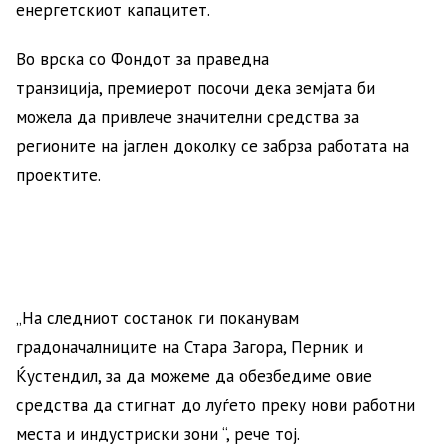
енергетскиот капацитет.
Во врска со Фондот за праведна
транзиција, премиерот посочи дека земјата би
можела да привлече значителни средства за
регионите на јаглен доколку се забрза работата на
проектите.
„На следниот состанок ги поканувам
градоначалниците на Стара Загора, Перник и
Ќустендил, за да можеме да обезбедиме овие
средства да стигнат до луѓето преку нови работни
места и индустриски зони “, рече тој.