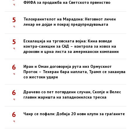
ФИФА за продажба на Светското првенство
ч
5
Телохранителот на Марадона: Неговиот личен
лекар не дојде и покрај предупредувањата
ч
5
Ескалација на трговската војна: Кина воведе
контра-санкции за САД – контрола за извоз на
ч
дронови и црна листа за американски компании
6
Иран и Оман договорија рута низ Ормускиот
Проток – Техеран бара наплата, Трамп се заканува
ч
со жестоки удари
6
Драчево со пет потврдени случаи, Скопје и Велес
главни жаришта на западнонилска треска
ч
6
Чаир се пофали: Добија 20 нови клупи за граѓаните
ч