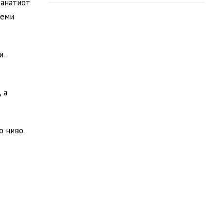
танатиот
леми
и.
 а
о ниво.