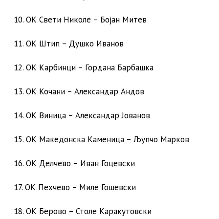
10. ОК Свети Николе – Бојан Митев
11. ОК Штип – Душко Иванов
12. ОК Карбинци – Гордана Барбашка
13. ОК Кочани – Александар Андов
14. ОК Виница – Александар Јованов
15. ОК Македонска Каменица – Љупчо Марков
16. ОК Делчево – Иван Гоцевски
17. ОК Пехчево – Миле Гошевски
18. ОК Берово – Столе Каракутовски