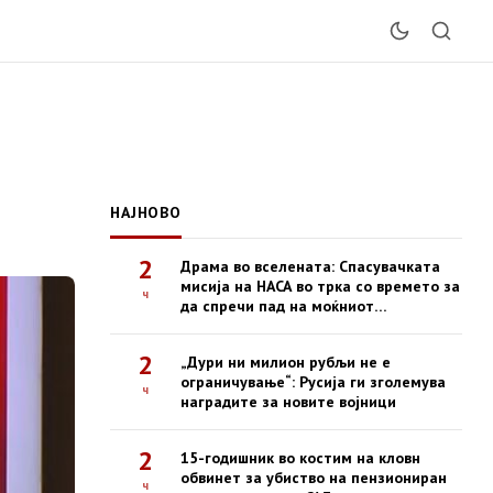
НАЈНОВО
2
Драма во вселената: Спасувачката
мисија на НАСА во трка со времето за
ч
да спречи пад на моќниот
опсерваториум Swift
2
„Дури ни милион рубљи не е
ограничување“: Русија ги зголемува
ч
наградите за новите војници
2
15-годишник во костим на кловн
обвинет за убиство на пензиониран
ч