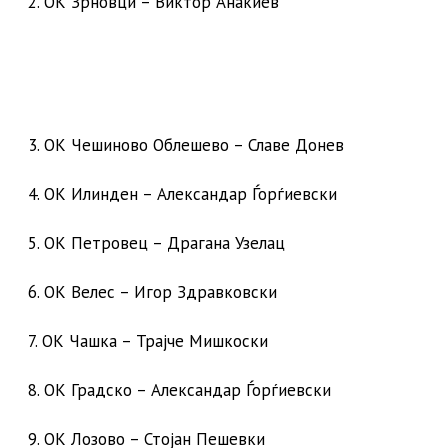
2. ОК Зрновци – Виктор Анакиев
3. ОК Чешиново Облешево – Славе Донев
4. ОК Илинден – Александар Ѓорѓиевски
5. ОК Петровец – Драгана Узелац
6. ОК Велес – Игор Здравковски
7. ОК Чашка – Трајче Мишкоски
8. ОК Градско – Александар Ѓорѓиевски
9. ОК Лозово – Стојан Пешевки