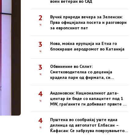
воен ветеран во САД
2
Вучиќ приреди вечера за Зеленски:
Прва официјална посета и разговори
ч
за европскиот пат
3
Нова, моќна ерупција на Етна го
блокираше аеродромот во Катанија
ч
3
Обвинение во Сплит:
Сметководителка со деценија
ч
крадела пари од фирмата, си
купувала недвижности
4
Андоновски: Националниот дата-
центар ќе биде со капацитет под 1
ч
MW, граѓаните ги добиваат првите е-
услуги на сигурна платформа
4
Пуштена во сообраќај уште една
делница од автопатот Елбасан –
ч
Ќафасан: Се забрзува поврзувањето
на Коридорот 8