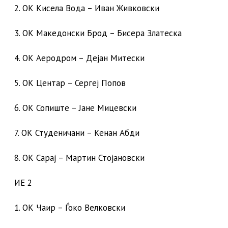
2. ОК Кисела Вода – Иван Живковски
3. ОК Македонски Брод – Бисера Златеска
4. ОК Аеродром – Дејан Митески
5. ОК Центар – Сергеј Попов
6. ОК Сопиште – Јане Мицевски
7. ОК Студеничани – Кенан Абди
8. ОК Сарај – Мартин Стојановски
ИЕ 2
1. ОК Чаир – Ѓоко Велковски