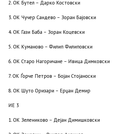
2. ОК Бутел – Дарко Костовски
3. ОК Чучер Сандево – Зоран Бајовски
4. ОК Гази Баба – Зоран Коцевски
5. ОК Куманово – Филип Филиповски
6. ОК Старо Нагоричане – Ивица Димковски
7. ОК Ѓорче Петров – Бојан Стојаноски
8. ОК Шуто Оризари – Ерџан Демир
ИЕ 3
1. ОК Зелениково – Дејан Димишковски