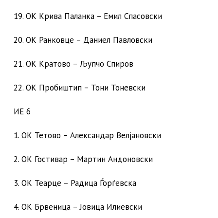
19. ОК Крива Паланка – Емил Спасовски
20. ОК Ранковце – Даниел Павловски
21. ОК Кратово – Љупчо Спиров
22. ОК Пробиштип – Тони Тоневски
ИЕ 6
1. ОК Тетово – Александар Велјановски
2. ОК Гостивар – Мартин Андоновски
3. ОК Теарце – Радица Ѓорѓевска
4. ОК Брвеница – Јовица Илиевски