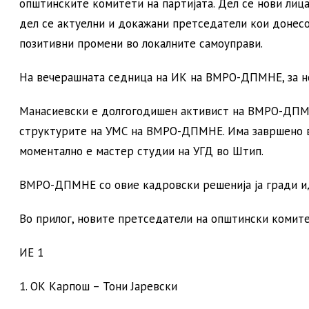
општинските комитети на партијата. Дел се нови лица
дел се актуелни и докажани претседатели кои донесо
позитивни промени во локалните самоуправи.
На вечерашната седница на ИК на ВМРО-ДПМНЕ, за но
Манасиевски е долгогодишен активист на ВМРО-ДПМНЕ
структурите на УМС на ВМРО-ДПМНЕ. Има завршено в
моментално е мастер студии на УГД во Штип.
ВМРО-ДПМНЕ со овие кадровски решенија ја гради идн
Во прилог, новите претседатели на општински коми
ИЕ 1
1. ОК Карпош – Тони Јаревски