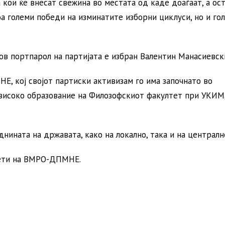
 кои ќе внесат свежина во местата од каде доаѓаат, а ос
а големи победи на изминатите изборни циклуси, но и го
в портпарол на партијата е избран Валентин Манасиевск
, кој својот партиски активизам го има започнато во
исоко образование на Филозофскиот факултет при УКИМ,
ината на државата, како на локално, така и на централн
тети на ВМРО-ДПМНЕ.