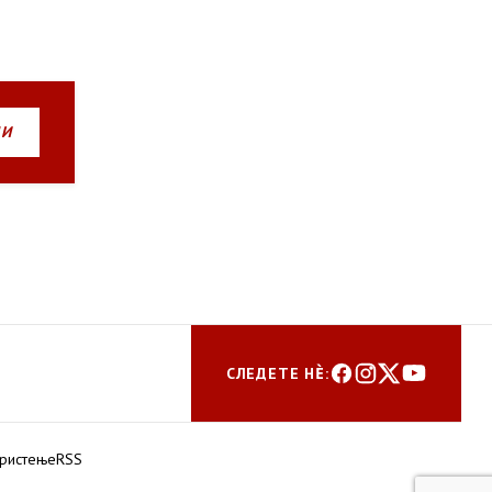
НИ
СЛЕДЕТЕ НЀ:
ористење
RSS