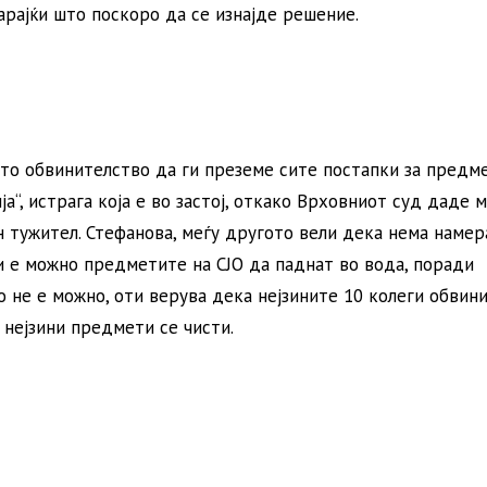
арајќи што поскоро да се изнајде решение.
то обвинителство да ги преземе сите постапки за предм
ија“, истрага која е во застој, откако Врховниот суд даде
ен тужител. Стефанова, меѓу другото вели дека нема намер
и е можно предметите на СЈО да паднат во вода, поради
о не е можно, оти верува дека нејзините 10 колеги обвини
 нејзини предмети се чисти.