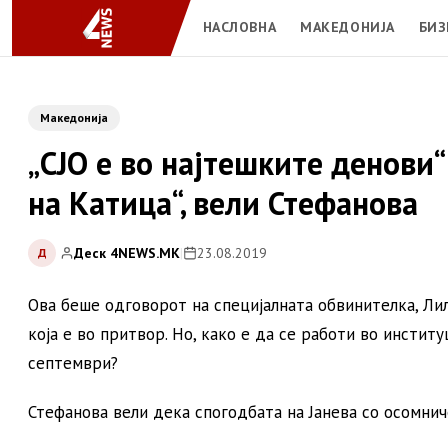
НАСЛОВНА
МАКЕДОНИЈА
БИЗ
Македонија
„СЈО е во најтешките денови
на Катица“, вели Стефанова
Деск 4NEWS.MK
|
23.08.2019
Д
Ова беше одговорот на специјалната обвинителка, Лил
која е во притвор. Но, како е да се работи во инстит
септември?
Стефанова вели дека спогодбата на Јанева со осомнич