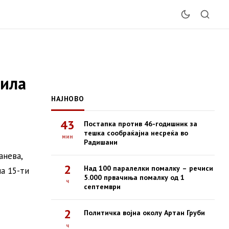
жила
НАЈНОВО
43
Постапка против 46-годишник за
тешка сообраќајна несреќа во
мин
Радишани
анева,
2
Над 100 паралелки помалку – речиси
на 15-ти
5.000 првачиња помалку од 1
ч
септември
2
Политичка војна околу Артан Груби
ч