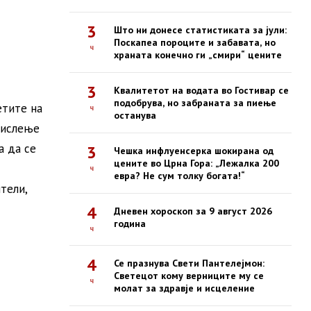
3
Што ни донесе статистиката за јули:
Поскапеа пороците и забавата, но
ч
храната конечно ги „смири“ цените
3
Квалитетот на водата во Гостивар се
подобрува, но забраната за пиење
етите на
ч
останува
 мислење
а да се
3
Чешка инфлуенсерка шокирана од
цените во Црна Гора: „Лежалка 200
ч
евра? Не сум толку богата!“
тели,
4
Дневен хороскоп за 9 август 2026
година
ч
4
Се празнува Свети Пантелејмон:
Светецот кому верниците му се
ч
молат за здравје и исцеление