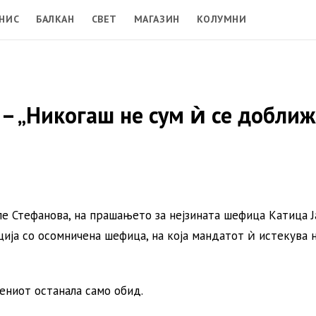
НИС
БАЛКАН
СВЕТ
МАГАЗИН
КОЛУМНИ
“ – „Никогаш не сум ѝ се добли
е Стефанова, на прашањето за нејзината шефица Катица Ј
уција со осомничена шефица, на која мандатот ѝ истекува 
ениот останала само обид.