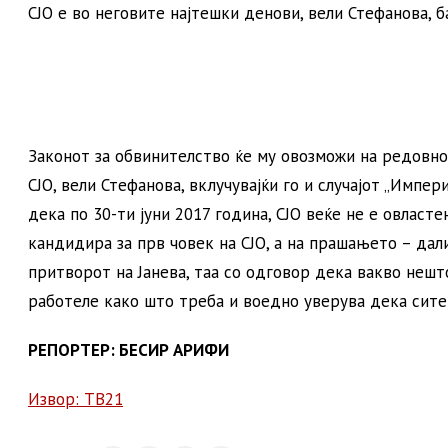
СЈО е во неговите најтешки денови, вели Стефанова, б
Законот за обвинителство ќе му овозможи на редовно
СЈО, вели Стефанова, вклучувајќи го и случајот „Импер
дека по 30-ти јуни 2017 година, СЈО веќе не е овласт
кандидира за прв човек на СЈО, а на прашањето – дал
притворот на Јанева, таа со одговор дека вакво нешт
работеле како што треба и воедно уверува дека сите
РЕПОРТЕР: БЕСИР АРИФИ
Извор: ТВ21