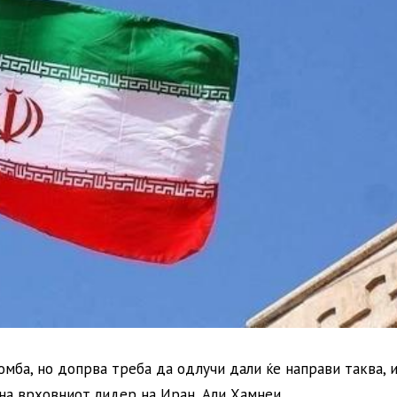
мба, но допрва треба да одлучи дали ќе направи таква, и
 на врховниот лидер на Иран, Али Хамнеи.