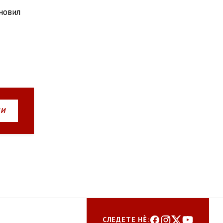
бновил
НИ
СЛЕДЕТЕ НЀ: