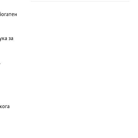
богатен
ука за
.
кога