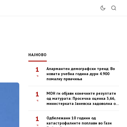
НАЈНОВО
1
Алармантен демографски тренд: Во
новата учебна година дури 4.900
ч
помалку првачиња
1
МОН ги објави конечните резултати
од матурата: Просечна оценка 3,66,
ч
министерката Јаневска задоволна од
успехот
1
Одбележани 10 години од
катастрофалните поплави во Гази
ч