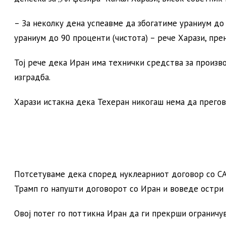
– За неколку дена успеавме да збогатиме ураниум до
ураниум до 90 проценти (чистота) – рече Харази, прен
Тој рече дека Иран има технички средства за произво
изградба.
Харази истакна дека Техеран никогаш нема да прегова
Потсетуваме дека според нуклеарниот договор со САД
Трамп го напушти договорот со Иран и воведе остри 
Овој потег го поттикна Иран да ги прекрши ограничу