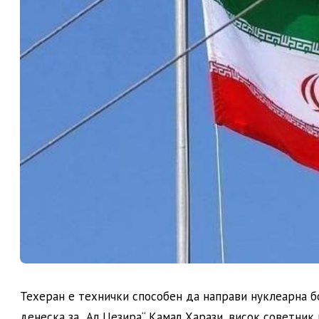
Техеран е технички способен да направи нуклеарна бо
денеска за „Ал Џезира“ Камал Харази, висок советник