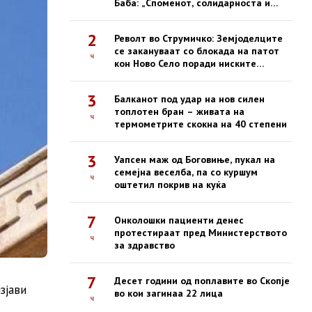
Баба: „Споменот, солидарноста и
одговорноста се наша трајна
обврска“
2
Револт во Струмичко: Земјоделците
се закануваат со блокада на патот
ч
кон Ново Село поради ниските
откупни цени на пиперките
3
Балканот под удар на нов силен
топлотен бран – живата на
ч
термометрите скокна на 40 степени
3
Уапсен маж од Боговиње, пукал на
семејна веселба, па со куршум
ч
оштетил покрив на куќа
7
Онколошки пациенти денес
протестираат пред Министерството
ч
за здравство
7
Десет години од поплавите во Скопје
зјави
во кои загинаа 22 лица
ч