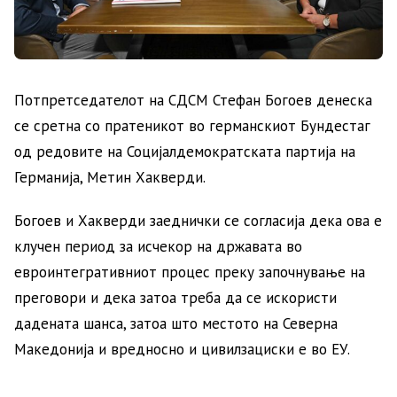
Потпретседателот на СДСМ Стефан Богоев денеска
се сретна со пратеникот во германскиот Бундестаг
од редовите на Социјалдемократската партија на
Германија, Метин Хакверди.
Богоев и Хакверди заеднички се согласија дека ова е
клучен период за исчекор на државата во
евроинтегративниот процес преку започнување на
преговори и дека затоа треба да се искористи
дадената шанса, затоа што местото на Северна
Македонија и вредносно и цивилзациски е во ЕУ.