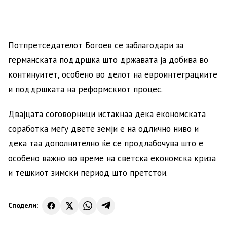
Потпретседателот Богоев се заблагодари за
германската поддршка што државата ја добива во
континуитет, особено во делот на евроинтеграциите
и поддршката на реформскиот процес.
Двајцата соговорници истакнаа дека економската
соработка меѓу двете земји е на одлично ниво и
дека таа дополнително ќе се продлабочува што е
особено важно во време на светска економска криза
и тешкиот зимски период што претстои.
Сподели: