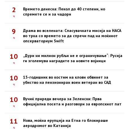
2
Времето денеска: Пекол до 40 степени, но
спремете се и за чадори
ч
9
Драма во вселената: Спасувачката мисија на НАСА
во трка со времето за да спречи пад на моќниот
ч
опсерваториум Swift
10
„Дури ни милион рубљи не е ограничување“: Русија
ги зголемува наградите за новите војници
ч
10
15-годишник во костим на кловн обвинет за
убиство на пензиониран воен ветеран во САД
ч
10
Вучиќ приреди вечера за Зеленски: Прва
официјална посета и разговори за европскиот пат
ч
11
Нова, моќна ерупција на Етна го блокираше
аеродромот во Катанија
ч