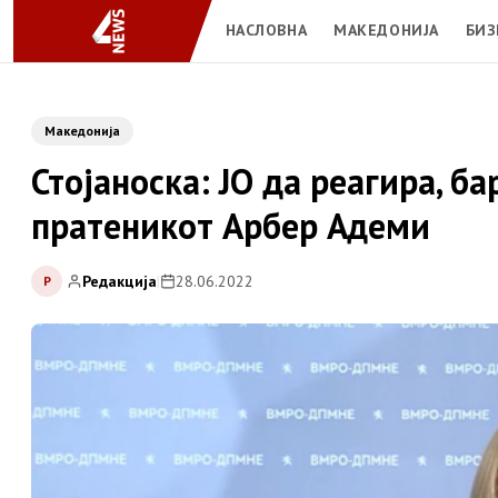
НАСЛОВНА
МАКЕДОНИЈА
БИЗ
Македонија
Стојаноска: ЈО да реагира, б
пратеникот Арбер Адеми
Редакција
|
28.06.2022
Р