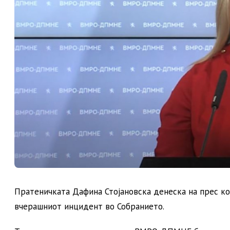
Пратеничката Дафина Стојановска денеска на прес ко
вчерашниот инцидент во Собранието.