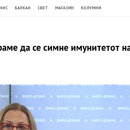
НИС
БАЛКАН
СВЕТ
МАГАЗИН
КОЛУМНИ
араме да се симне имунитетот н