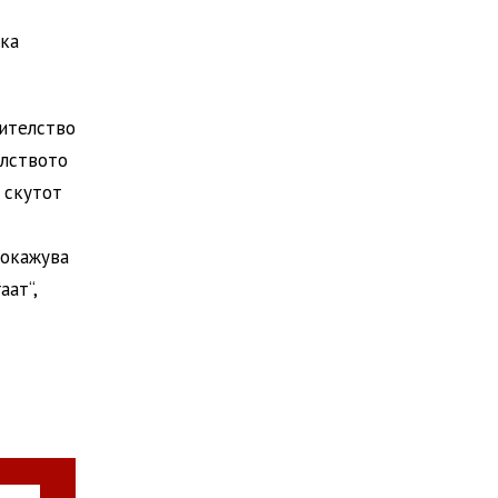
ска
нителство
илството
 скутот
покажува
аат“,