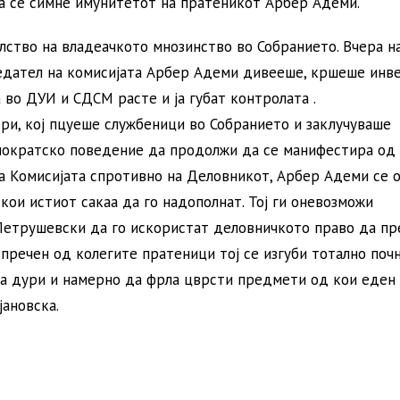
а се симне имунитетот на пратеникот Арбер Адеми.
лство на владеачкото мнозинство во Собранието. Вчера н
едател на комисијата Арбер Адеми дивееше, кршеше инв
во ДУИ и СДСМ расте и ја губат контролата .
и, кој пцуеше службеници во Собранието и заклучуваше
емократско поведение да продолжи да се манифестира од
на Комисијата спротивно на Деловникот, Арбер Адеми се 
ои истиот сакаа да го надополнат. Тој ги оневозможи
 Петрушевски да го искористат деловничкото право да п
спречен од колегите пратеници тој се изгуби тотално поч
 па дури и намерно да фрла цврсти предмети од кои еден 
јановска.