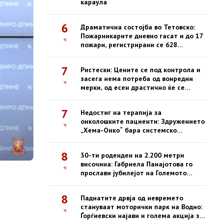
караула
6
Драматична состојба во Тетовско:
Пожарникарите дневно гасат и до 17
ч
пожари, регистрирани се 628
интервенции од почетокот на
годината
7
Ристески: Цените се под контрола и
засега нема потреба од вонредни
ч
мерки, од есен драстично ќе се
зголемат казните за нефер трговија
7
Недостиг на терапија за
онколошките пациенти: Здружението
ч
„Хема-Онко“ бара системско
решение и долгорочна стратегија
8
30-ти роденден на 2.200 метри
височина: Габриела Панајотова го
ч
прослави јубилејот на Големото
Езеро на Пелистер
8
Паднатите дрвја од невремето
стануваат моторички парк на Водно:
ч
Ѓорѓиевски најави и голема акција за