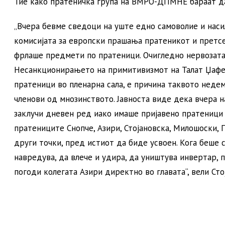
Тие како пратеничка група на ВМРО-ДПМНЕ бараат д
„Вчера бевме сведоци на уште едно самоволие и наси
комисијата за европски прашања пратеникот и претс
фрлаше предмети по пратеници. Очигледно нервозата 
Несанкционирањето на примитивизмот на Талат Џафер
пратеници во пленарна сала, е причина таквото нед
членови од мнозинството. Јавноста виде дека вчера 
заклучи дневен ред иако имаше пријавено пратеници к
пратениците Снопче, Азири, Стојановска, Милошоски,
други точки, пред истиот да биде усвоен. Кога беше 
навредува, да влече и удира, да уништува инвертар,
погоди колегата Азири директно во главата“, вели Сто