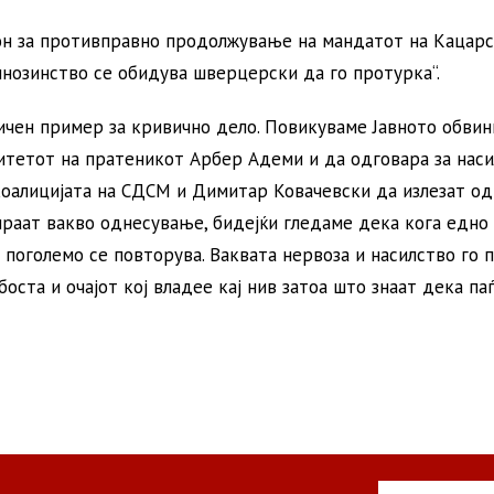
кон за противправно продолжување на мандатот на Кацар
нозинство се обидува шверцерски да го протурка“.
сичен пример за кривично дело. Повикуваме Јавното обви
нитетот на пратеникот Арбер Адеми и да одговара за нас
оалицијата на СДСМ и Димитар Ковачевски да излезат од
раат вакво однесување, бидејќи гледаме дека кога едно
 поголемо се повторува. Ваквата нервоза и насилство го 
оста и очајот кој владее кај нив затоа што знаат дека паѓ