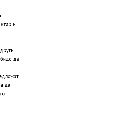
пошумување
а
ентар и
 други
обиде да
редложат
на да
го