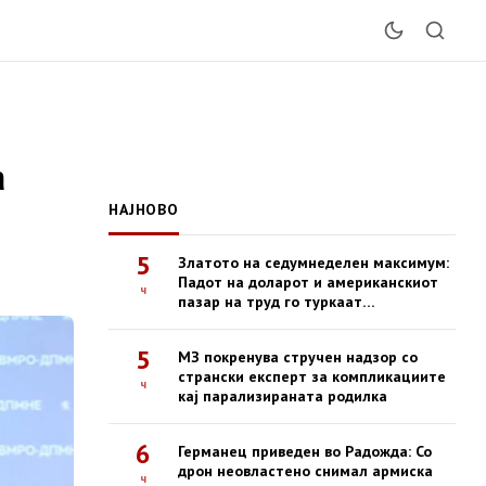
а
НАЈНОВО
5
Златото на седумнеделен максимум:
Падот на доларот и американскиот
ч
пазар на труд го туркаат
благородниот метал нагоре
5
МЗ покренува стручен надзор со
странски експерт за компликациите
ч
кај парализираната родилка
6
Германец приведен во Радожда: Со
дрон неовластено снимал армиска
ч