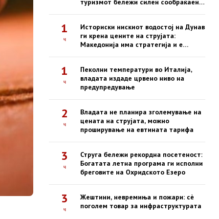
туризмот бележи силен сообраќаен
бум
1
Историски нискиот водостој на Дунав
ги крена цените на струјата:
ч
Македонија има стратегија и е
безбедна
1
Пеколни температури во Италија,
владата издаде црвено ниво на
ч
предупредување
2
Владата не планира зголемување на
цената на струјата, можно
ч
проширување на евтината тарифа
3
Струга бележи рекордна посетеност:
Богатата летна програма ги исполни
ч
бреговите на Охридското Езеро
3
Жештини, невремиња и пожари: сè
поголем товар за инфраструктурата
ч