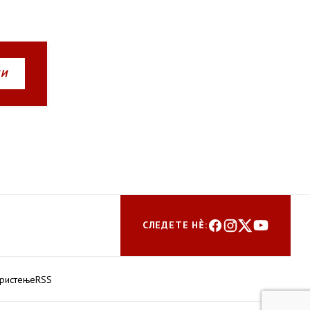
НИ
СЛЕДЕТЕ НЀ:
ористење
RSS