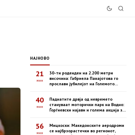
НАЈНОВО
21
30-ти роденден на 2.200 метри
височина: Габриела Панајотова го
мин
прослави јубилејот на Големото
Езеро на Пелистер
40
Паднатите дрвја од невремето
стануваат моторички парк на Водно:
мин
Ѓорѓиевски најави и голема акција за
пошумување
56
Мицкоски: Македонските аеродроми
се најбрзорастечки во регионот,
мин