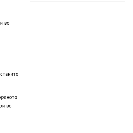
и во
астаните
ореното
ри во