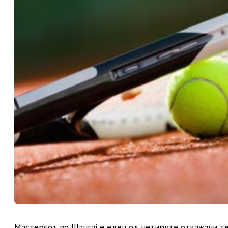
Мастерсот во Шангај е еден од четирите откажани т