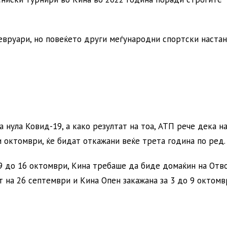
евруари, но повеќето други меѓународни спортски настан
 нула Ковид-19, а како резултат на тоа, АТП рече дека н
и октомври, ќе бидат откажани веќе трета година по ред.
 9 до 16 октомври, Кина требаше да биде домаќин на Отв
т на 26 септември и Кина Опен закажана за 3 до 9 октомв