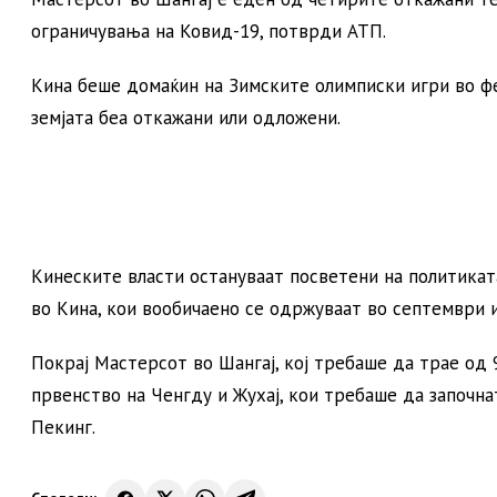
ограничувања на Ковид-19, потврди АТП.
Кина беше домаќин на Зимските олимписки игри во ф
земјата беа откажани или одложени.
Кинеските власти остануваат посветени на политиката
во Кина, кои вообичаено се одржуваат во септември 
Покрај Мастерсот во Шангај, кој требаше да трае од
првенство на Ченгду и Жухај, кои требаше да започна
Пекинг.