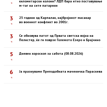
километарски колони? ЛДП бара итно поставување
ч
м-таг на сите патарини
3
25 години од Карпалак, најбројниот масакар
во воениот конфликт во 2001г.
ч
3
Се обновува патот од Првата светска војна на
Пелистер, ќе ги поврзе Големото Езеро и Брајчино
ч
5
Дневен хороскоп за сабота (08.08.2026)
ч
6
Ја празнуваме Преподобната маченичка Параскева
ч