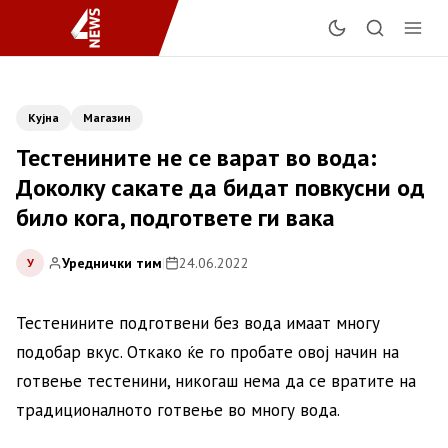
Кујна
Магазин
Тестенините не се варат во вода:
Доколку сакате да бидат повкусни од
било кога, подгответе ги вака
Уреднички тим
|
24.06.2022
У
Тестенините подготвени без вода имаат многу
подобар вкус. Откако ќе го пробате овој начин на
готвење тестенини, никогаш нема да се вратите на
традиционалното готвење во многу вода.