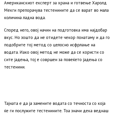
Американскиот експерт за храна и готвење Харолд
Мекги препорачува тестенините да се варат во мала
количина ладна вода.
Според него, овој начин на подготовка има најдобар
вкус. Но зошто да не отидете чекор понатаму и да го
подобрите тој метод со целосно исфрлање на
водата. Иако овој метод не може да се користи со
сите јадења, тој е совршен за повеќето јадења со
тестенини.
Тајната е да ја замените водата со течноста со која
ќе ги послужите тестенините. Тоа значи дека веднаш