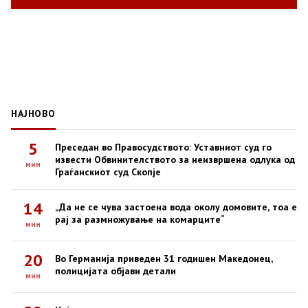
НАЈНОВО
5
Преседан во Правосудството: Уставниот суд го
извести Обвинителството за неизвршена одлука од
мин
Граѓанскиот суд Скопје
14
„Да не се чува застоена вода околу домовите, тоа е
рај за размножување на комарците“
мин
20
Во Германија приведен 31 годишен Македонец,
полицијата објави детали
мин