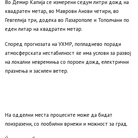
Во Демир Капија се измерени седум литри дожд на
квадратен метар, во Маврови Анови четири, во
Гевгелија три, додека во Лазарополе и Тополчани по
еден литар на квадратен метар.
Според прогнозата на УХМР, попладнево поради
атмосферската нестабилност ќе има услови за развој
на локални невремиња со пороен дожд, електрични
празнења и засилен ветер.
На одделни места процесите може да бидат
поизразени, со пообилни врнежи и можност за град.