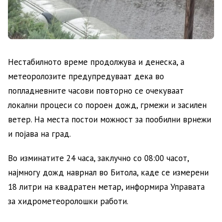
Нестабилното време продолжува и денеска, а
метеоролозите предупредуваат дека во
попладневните часови повторно се очекуваат
локални процеси со пороен дожд, грмежи и засилен
ветер. На места постои можност за пообилни врнежи
и појава на град.
Во изминатите 24 часа, заклучно со 08:00 часот,
најмногу дожд наврнал во Битола, каде се измерени
18 литри на квадратен метар, информира Управата
за хидрометеоролошки работи.