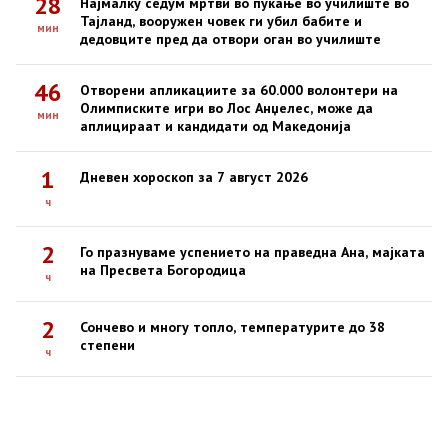
28
Најмалку седум мртви во пукање во училиште во
Тајланд, вооружен човек ги убил бабите и
мин
дедовците пред да отвори оган во училиште
46
Отворени апликациите за 60.000 волонтери на
Олимписките игри во Лос Анџелес, може да
мин
аплицираат и кандидати од Македонија
1
Дневен хороскоп за 7 август 2026
ч
2
Го празнуваме успението на праведна Ана, мајката
на Пресвета Богородица
ч
2
Сончево и многу топло, температурите до 38
степени
ч