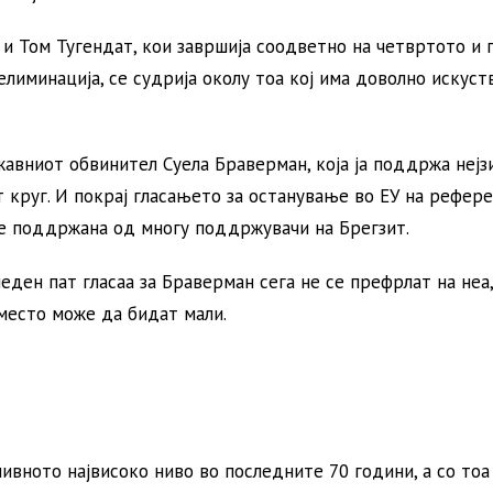
и Том Тугендат, кои завршија соодветно на четвртото и 
лиминација, се судрија околу тоа кој има доволно искуст
жавниот обвинител Суела Браверман, која ја поддржа нејз
 круг. И покрај гласањето за останување во ЕУ на рефер
 е поддржана од многу поддржувачи на Брегзит.
еден пат гласаа за Браверман сега не се префрлат на неа,
место може да бидат мали.
ивното највисоко ниво во последните 70 години, а со тоа