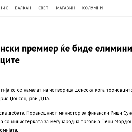
НИС
БАЛКАН
СВЕТ
МАГАЗИН
КОЛУМНИ
ански премиер ќе биде елимин
вците
ија ќе се намалат на четворица денеска кога ториевцит
орис Џонсон, јави ДПА.
ска дебата. Поранешниот министер за финансии Риши Суна
ава со министерката за меѓународна трговија Пени Мордо
омијата.