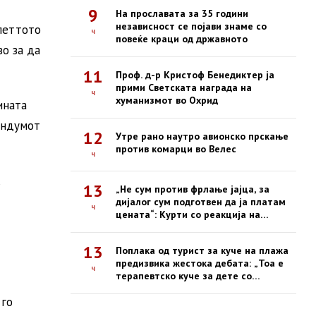
9
На прославата за 35 години
независност се појави знаме со
петтото
ч
повеќе краци од државното
во за да
11
Проф. д-р Кристоф Бенедиктер ја
прими Светската награда на
ч
хуманизмот во Охрид
ината
ендумот
12
Утре рано наутро авионско прскање
против комарци во Велес
ч
13
„Не сум против фрлање јајца, за
дијалог сум подготвен да ја платам
ч
цената“: Курти со реакција на
инцидентот во парламентот
13
Поплака од турист за куче на плажа
предизвика жестока дебата: „Тоа е
ч
терапевтско куче за дете со
инвалидитет!“
 го