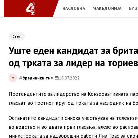
НАСЛОВНА
МАКЕДОНИЈА
БИЗ
Свет
Уште еден кандидат за брит
од трката за лидер на торие
Уреднички тим
|
18.07.2022
У
Претендентите за лидерство на Конзервативната парт
гласаат во третиот круг од трката за наследник на Б
Останатите кандидати синоќа учествуваа на телевизи
во водство и во двата први гласања, влезе во распр
министерката за надворешни работи Лиз Трас за екон