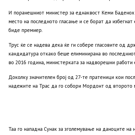
И поранешниот министер за еднаквост Кеми Баденох 
место на последното гласање и се борат да избегнат е
биде премиер.
Трус ќе се надева дека ќе ги собере гласовите од др
кандидатура откако беше елиминирана во последниот
во 2016 година, министерката за надворешни работи
Доколку значителен број од 27-те пратеници кои посл
надежите на Трас да го собори Мордонт од второто 
Таа го нападна Сунак за зголемување на даноците на н