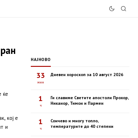
иран
НАЈНОВО
33
Дневен хороскоп за 10 август 2026
мин
е ќе
1
Ги славиме Светите апостоли Прохор,
Никанор, Тимон и Пармен
ч
к, кој е
1
Сончево и многу топло,
нт и
температурите до 40 степени
ч