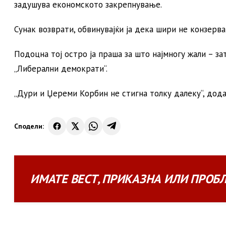
задушува економското закрепнување.
Сунак возврати, обвинувајќи ја дека шири не конзерва
Подоцна тој остро ја праша за што најмногу жали – за
„Либерални демократи“.
„Дури и Џереми Корбин не стигна толку далеку“, дода
Сподели:
ИМАТЕ
ВЕСТ
,
ПРИКАЗНА
ИЛИ
ПРОБ