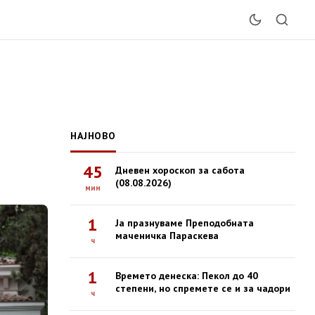
НАЈНОВО
45
Дневен хороскоп за сабота
(08.08.2026)
мин
1
Ја празнуваме Преподобната
маченичка Параскева
ч
1
Времето денеска: Пекол до 40
степени, но спремете се и за чадори
ч