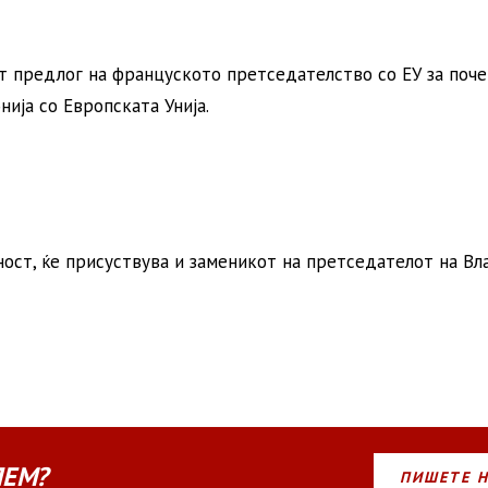
 предлог на француското претседателство со ЕУ за поче
ија со Европската Унија.
ност, ќе присуствува и заменикот на претседателот на Вл
ЛЕМ?
ПИШЕТЕ 