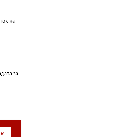
ток на
адата за
НИ