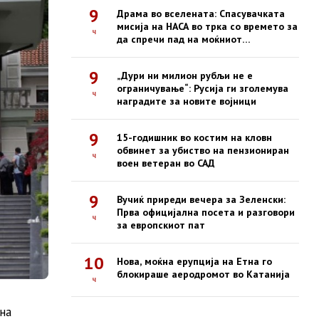
9
Драма во вселената: Спасувачката
мисија на НАСА во трка со времето за
ч
да спречи пад на моќниот
опсерваториум Swift
9
„Дури ни милион рубљи не е
ограничување“: Русија ги зголемува
ч
наградите за новите војници
9
15-годишник во костим на кловн
обвинет за убиство на пензиониран
ч
воен ветеран во САД
9
Вучиќ приреди вечера за Зеленски:
Прва официјална посета и разговори
ч
за европскиот пат
10
Нова, моќна ерупција на Етна го
блокираше аеродромот во Катанија
ч
на