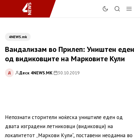
4NEWS.mk
Вандализам во Прилеп: Уништен еден
од видиковците на Марковите Кули
Деск 4NEWS.MK
|
30.10.2019
Д
Непознати сторители ноќеска уништиле еден од
двата изградени летниковци (видиковци) на
локалитетот „Маркови Кули“, поставени неодамна во