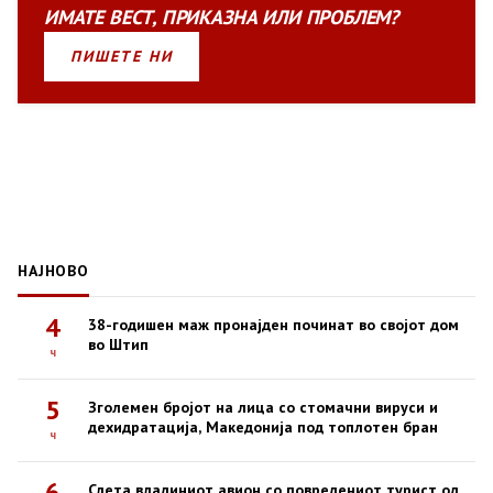
ИМАТЕ
ВЕСТ
,
ПРИКАЗНА
ИЛИ
ПРОБЛЕМ?
ПИШЕТЕ НИ
НАЈНОВО
4
38-годишен маж пронајден починат во својот дом
во Штип
ч
5
Зголемен бројот на лица со стомачни вируси и
дехидратација, Македонија под топлотен бран
ч
6
Слета владиниот авион со повредениот турист од