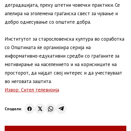
деградацијата, преку штетни човечки практики. Се
апелира на зголемена граѓанска свест за чување и
добро однесување со општите добра.
Институтот за старословенска култура во соработка
со Општината ќе организира серија на
информативно-едукативни средби со граѓаните за
мотивирање на населението и на корисниците на
просторот, да најдат свој интерес и да учествуваат
во неговата заштита.
Извор: Сител телевизија
Сподели: