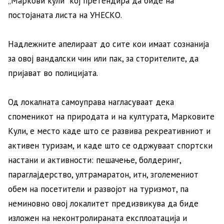
„Маркови кули“ кој претендира да биде на
постојаната листа на УНЕСКО.
Надлежните апелираат до сите кои имаат сознанија
за овој вандалски чин или пак, за сторителите, да
пријават во полицијата.
Од локалната самоуправа нагласуваат дека
споменикот на природата и на културата, Марковите
Кули, е место каде што се развива рекреативниот и
активен туризам, и каде што се одржуваат спортски
настани и активности: пешачење, болдеринг,
параглајдерство, ултрамаратон, итн, зголемениот
обем на посетители и развојот на туризмот, па
неминовно овој локалитет предизвикува да биде
изложен на неконтролираната експлоатација и