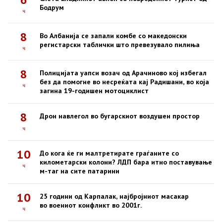
Бодрум
ч
8
Во Албанија се запали комбе со македонски
регистарски таблички што превезувало пилиња
ч
8
Полицијата уапси возач од Арачиново кој избегал
без да помогне во несреќата кај Радишани, во која
ч
загина 19-годишен мотоциклист
8
Дрон навлегол во бугарскиот воздушен простор
ч
10
До кога ќе ги малтретирате граѓаните со
километарски колони? ЛДП бара итно поставување
ч
м-таг на сите патарини
10
25 години од Карпалак, најбројниот масакар
во воениот конфликт во 2001г.
ч