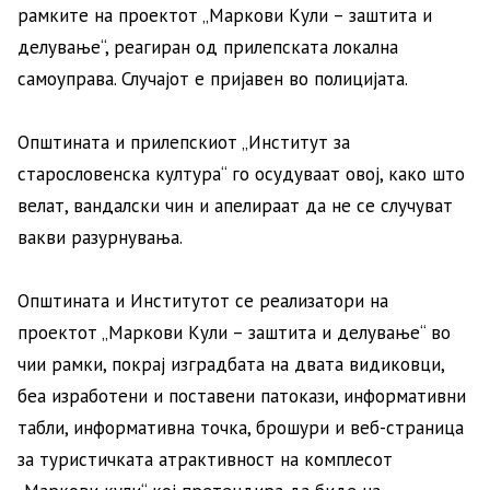
рамките на проектот „Маркови Кули – заштита и
делување“, реагиран од прилепската локална
самоуправа. Случајот е пријавен во полицијата.
Општината и прилепскиот „Институт за
старословенска култура“ го осудуваат овој, како што
велат, вандалски чин и апелираат да не се случуват
вакви разурнувања.
Општината и Институтот се реализатори на
проектот „Маркови Кули – заштита и делување“ во
чии рамки, покрај изградбата на двата видиковци,
беа изработени и поставени патокази, информативни
табли, информативна точка, брошури и веб-страница
за туристичката атрактивност на комплесот