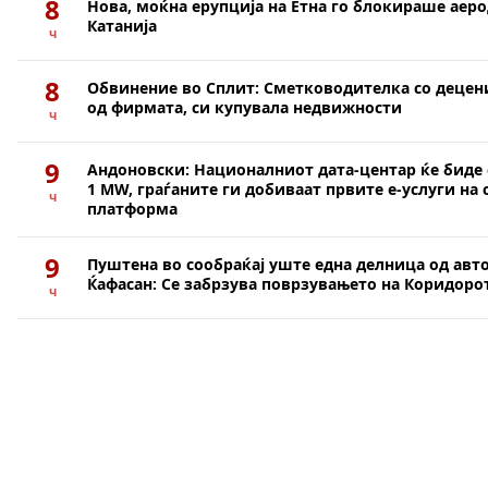
8
Нова, моќна ерупција на Етна го блокираше аер
Катанија
ч
8
Обвинение во Сплит: Сметководителка со децени
од фирмата, си купувала недвижности
ч
9
Андоновски: Националниот дата-центар ќе биде 
1 MW, граѓаните ги добиваат првите е-услуги на 
ч
платформа
9
Пуштена во сообраќај уште една делница од авто
Ќафасан: Се забрзува поврзувањето на Коридорот
ч