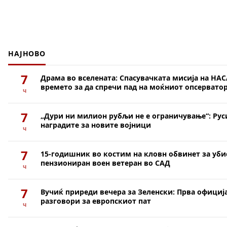
НАЈНОВО
7
Драма во вселената: Спасувачката мисија на НАС
времето за да спречи пад на моќниот опсерватор
ч
7
„Дури ни милион рубљи не е ограничување“: Рус
наградите за новите војници
ч
7
15-годишник во костим на кловн обвинет за уби
пензиониран воен ветеран во САД
ч
7
Вучиќ приреди вечера за Зеленски: Прва официја
разговори за европскиот пат
ч