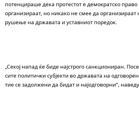
потенцираше дека протестот е демократско право 
организираат, но никако не смее да организираат 
рушење на државата и уставниот поредок.
„Секој напад ќе биде најстрого санкциониран. Пос
сите политички субјекти во државата на одговорен
тие се задолжени да бидат и најодговорни“, навед