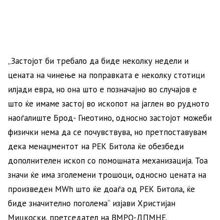
„Застојот би требало да биде неколку недели и
цената на чинење на поправката е неколку стотици
илјади евра, но она што е позначајно во случајов е
што ќе имаме застој во ископот на јаглен во рудното
наоѓалиште Брод- Гнеотино, односно застојот можеби
физички нема да се почувствува, но претпоставувам
дека менаџментот на РЕК Битола ќе обезбеди
дополнителен ископ со помошната механизација. Тоа
значи ќе има зголемени трошоци, односно цената на
произведен МWh што ќе доаѓа од РЕК Битола, ќе
биде значително поголема“ изјави Христијан
Мицкоски, претседател на ВМРО-ДПМНЕ.