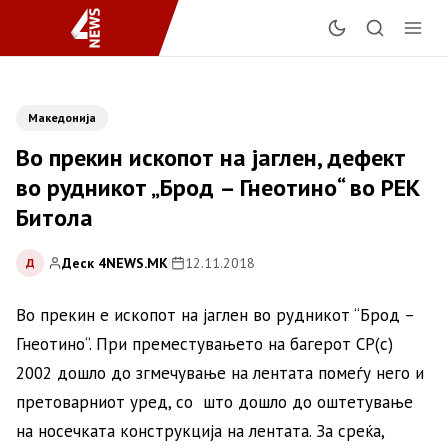
Македонија
Во прекин ископот на јаглен, дефект
во рудникот „Брод – Гнеотино“ во РЕК
Битола
Деск 4NEWS.MK
|
12.11.2018
Д
Во прекин е ископот на јаглен во рудникот “Брод –
Гнеотино“. При преместувањето на багерот СР(с)
2002 дошло до згмечување на лентата помеѓу него и
претоварниот уред, со што дошло до оштетување
на носечката конструкција на лентата. За среќа,