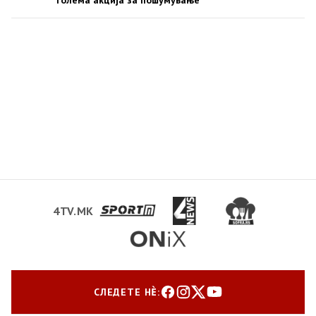
голема акција за пошумување
4TV.MK
СЛЕДЕТЕ НЀ: