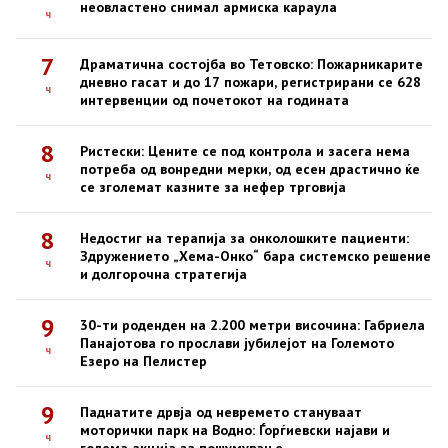
неовластено снимал армиска караула
ч
7
Драматична состојба во Тетовско: Пожарникарите
дневно гасат и до 17 пожари, регистрирани се 628
ч
интервенции од почетокот на годината
8
Ристески: Цените се под контрола и засега нема
потреба од вонредни мерки, од есен драстично ќе
ч
се зголемат казните за нефер трговија
8
Недостиг на терапија за онколошките пациенти:
Здружението „Хема-Онко“ бара системско решение
ч
и долгорочна стратегија
9
30-ти роденден на 2.200 метри височина: Габриела
Панајотова го прослави јубилејот на Големото
ч
Езеро на Пелистер
9
Паднатите дрвја од невремето стануваат
моторички парк на Водно: Ѓорѓиевски најави и
ч