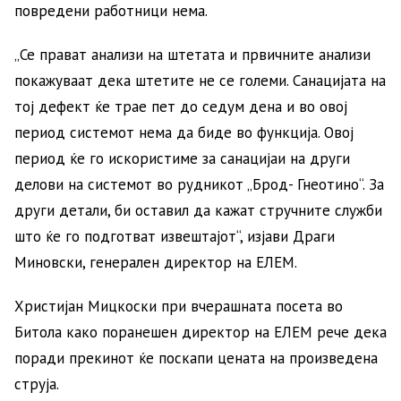
повредени работници нема.
„Се прават анализи на штетата и првичните анализи
покажуваат дека штетите не се големи. Санацијата на
тој дефект ќе трае пет до седум дена и во овој
период системот нема да биде во функција. Овој
период ќе го искористиме за санацијаи на други
делови на системот во рудникот „Брод- Гнеотино“. За
други детали, би оставил да кажат стручните служби
што ќе го подготват извештајот“, изјави Драги
Миновски, генерален директор на ЕЛЕМ.
Христијан Мицкоски при вчерашната посета во
Битола како поранешен директор на ЕЛЕМ рече дека
поради прекинот ќе поскапи цената на произведена
струја.