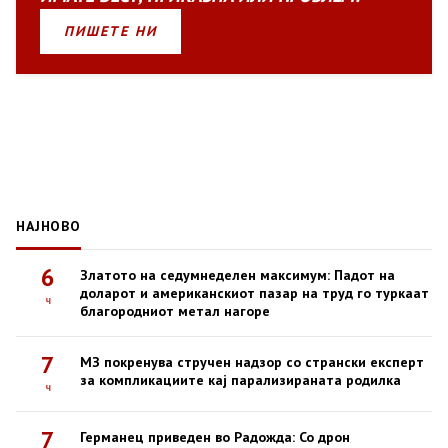
ПИШЕТЕ НИ
НАЈНОВО
6
Златото на седумнеделен максимум: Падот на
доларот и американскиот пазар на труд го туркаат
ч
благородниот метал нагоре
7
МЗ покренува стручен надзор со странски експерт
за компликациите кај парализираната родилка
ч
7
Германец приведен во Радожда: Со дрон