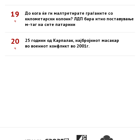
19
До кога ќе ги малтретирате граѓаните со
километарски колони? ЛДП бара итно поставување
ч
м-таг на сите патарини
20
25 години од Карпалак, најбројниот масакар
во воениот конфликт во 2001г.
ч