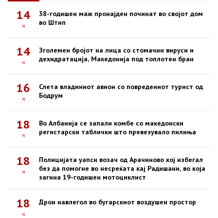
14
38-годишен маж пронајден починат во својот дом
во Штип
ч
14
Зголемен бројот на лица со стомачни вируси и
дехидратација, Македонија под топлотен бран
ч
16
Слета владиниот авион со повредениот турист од
Бодрум
ч
18
Во Албанија се запали комбе со македонски
регистарски таблички што превезувало пилиња
ч
18
Полицијата уапси возач од Арачиново кој избегал
без да помогне во несреќата кај Радишани, во која
ч
загина 19-годишен мотоциклист
18
Дрон навлегол во бугарскиот воздушен простор
ч