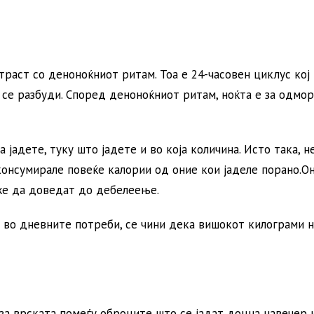
раст со деноноќниот ритам. Тоа е 24-часовен циклус кој
 се разбуди. Според деноноќниот ритам, ноќта е за одмор,
јадете, туку што јадете и во која количина. Исто така, н
консумирале повеќе калории од оние кои јаделе порано.О
оже да доведат до дебелеење.
а во дневните потреби, се чини дека вишокот килограми н
за врската помеѓу оброците што се јадат доцна навечер 