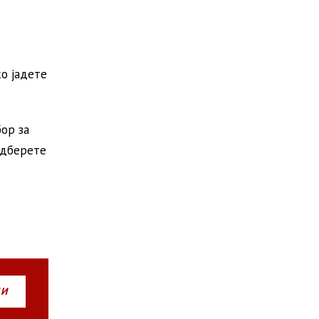
ко јадете
ор за
 одберете
НИ