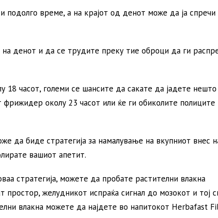
 подолго време, а на крајот од денот може да ја спречи
 на денот и да се трудите преку тие оброци да ги распр
у 18 часот, големи се шансите да сакате да јадете нешто
т фрижидер околу 23 часот или ќе ги обиколите полиците
же да биде стратегија за намалување на вкупниот внес н
олирате вашиот апетит.
оваа стратегија, можете да пробате растителни влакна
т простор, желудникот испраќа сигнал до мозокот и тој с
елни влакна можете да најдете во напитокот Herbafast Fi