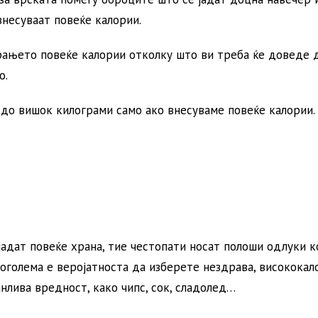
внесуваат повеќе калории.
ирањето повеќе калории отколку што ви треба ќе доведе 
о.
 до вишок килограми само ако внесуваме повеќе калории.
јадат повеќе храна, тие честопати носат полоши одлуки к
 поголема е веројатноста да изберете нездрава, висококал
анлива вредност, како чипс, сок, сладолед…