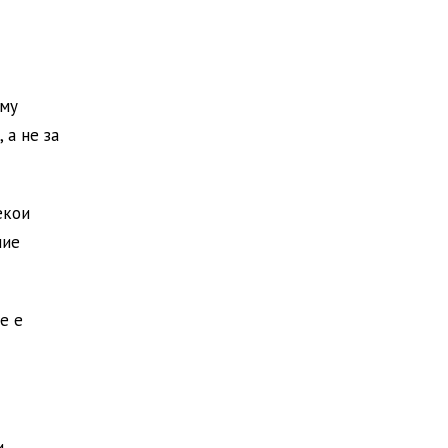
 му
 а не за
екои
ние
е е
и