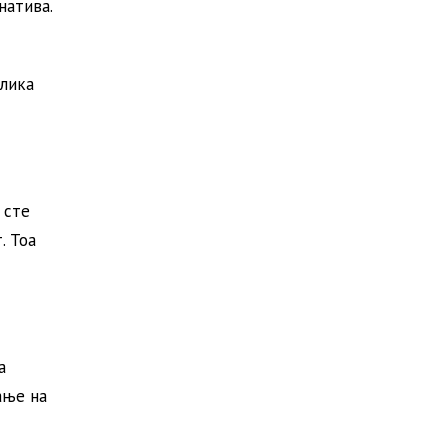
натива.
злика
 сте
. Тоа
а
ање на