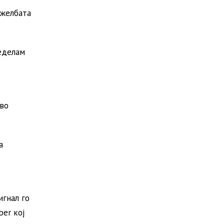
 желбата
еделам
 во
а
игнал го
ber кој