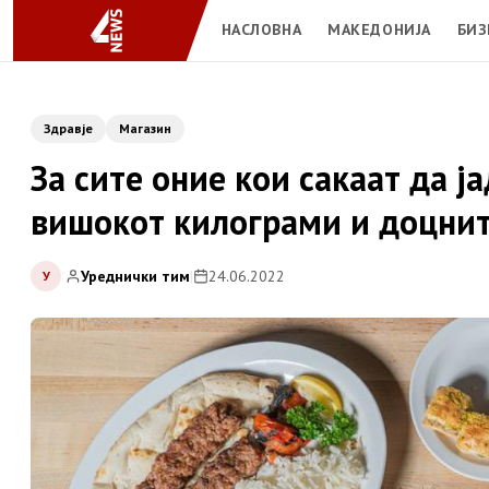
НАСЛОВНА
МАКЕДОНИЈА
БИЗ
Здравје
Магазин
За сите оние кои сакаат да ј
вишокот килограми и доцни
Уреднички тим
|
24.06.2022
У