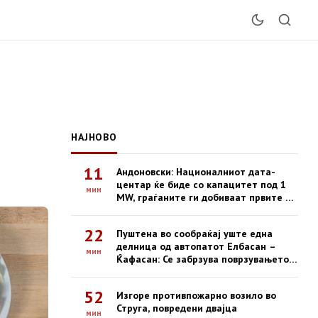
НАЈНОВО
11
Андоновски: Националниот дата-
центар ќе биде со капацитет под 1
мин
MW, граѓаните ги добиваат првите е-
услуги на сигурна платформа
22
Пуштена во сообраќај уште една
делница од автопатот Елбасан –
мин
Ќафасан: Се забрзува поврзувањето
на Коридорот 8
52
Изгоре противпожарно возило во
Струга, повредени двајца
мин