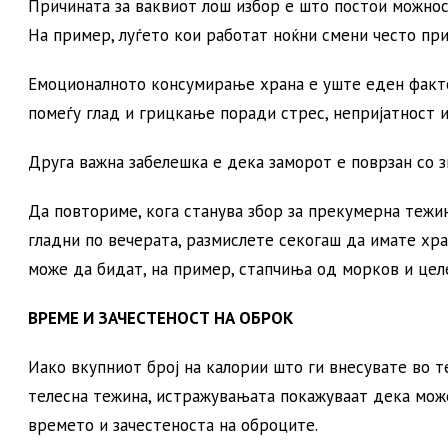
Причината за ваквиот лош избор е што постои можнос
На пример, луѓето кои работат ноќни смени често при
Емоционалното консумирање храна е уште еден факто
помеѓу глад и грицкање поради стрес, непријатност и
Друга важна забелешка е дека заморот е поврзан со з
Да повториме, кога станува збор за прекумерна тежин
гладни по вечерата, размислете секогаш да имате хра
може да бидат, на пример, стапчиња од морков и целе
ВРЕМЕ И ЗАЧЕСТЕНОСТ НА ОБРОК
Иако вкупниот број на калории што ги внесувате во т
телесна тежина, истражувањата покажуваат дека може
времето и зачестеноста на оброците.