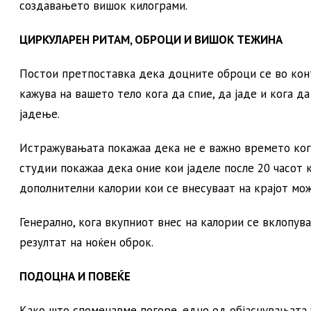
создавањето вишок килограми.
ЦИРКУЛАРЕН РИТАМ, ОБРОЦИ И ВИШОК ТЕЖИНА
Постои претпоставка дека доцните оброци се во конт
кажува на вашето тело кога да спие, да јаде и кога да
јадење.
Истражувањата покажаа дека не е важно времето кога 
студии покажаа дека оние кои јаделе после 20 часот 
дополнителни калории кои се внесуваат на крајот м
Генерално, кога вкупниот внес на калории се вклопув
резултат на ноќен оброк.
ПОДОЦНА И ПОВЕЌЕ
Како што споменавме погоре, едно од објаснувањата 