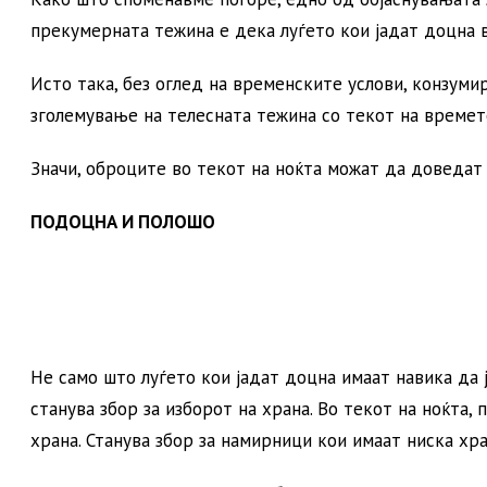
прекумерната тежина е дека луѓето кои јадат доцна 
Исто така, без оглед на временските услови, конзум
зголемување на телесната тежина со текот на времет
Значи, оброците во текот на ноќта можат да доведат
ПОДОЦНА И ПОЛОШО
Не само што луѓето кои јадат доцна имаат навика да 
станува збор за изборот на храна. Во текот на ноќта,
храна. Станува збор за намирници кои имаат ниска хр