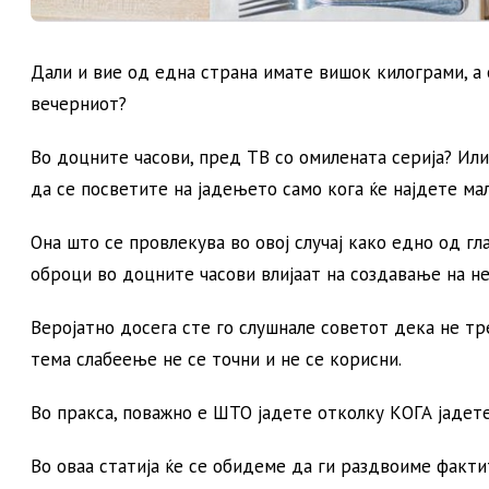
Дали и вие од една страна имате вишок килограми, а о
вечерниот?
Во доцните часови, пред ТВ со омилената серија? Ил
да се посветите на јадењето само кога ќе најдете мал
Она што се провлекува во овој случај како едно од г
оброци во доцните часови влијаат на создавање на н
Веројатно досега сте го слушнале советот дека не тре
тема слабеење не се точни и не се корисни.
Во пракса, поважно е ШТО јадете отколку КОГА јадете
Во оваа статија ќе се обидеме да ги раздвоиме факти