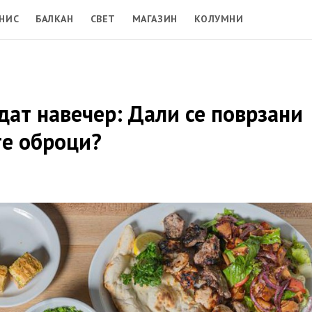
НИС
БАЛКАН
СВЕТ
МАГАЗИН
КОЛУМНИ
адат навечер: Дали се поврзани
те оброци?