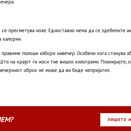
вечера.
е се пресметува ноќе. Едноставно нема да се здебелите а
а калории.
 правиме полоши избори навечер. Особено кога станува зб
 Што на крајот ги носи тие вишок килограми. Планирајте,
вечерниот оброк не може да ви биде непријател.
ЛЕМ?
ПИШЕТЕ 