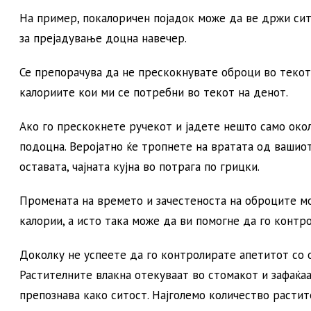
На пример, покалоричен појадок може да ве држи сити
за прејадување доцна навечер.
Се препорачува да не прескокнувате оброци во текот
калориите кои ми се потребни во текот на денот.
Ако го прескокнете ручекот и јадете нешто само окол
подоцна. Веројатно ќе тропнете на вратата од вашио
оставата, чајната кујна во потрага по грицки.
Промената на времето и зачестеноста на оброците мо
калории, а исто така може да ви помогне да го контр
Доколку не успеете да го контролирате апетитот со 
Растителните влакна отекуваат во стомакот и зафаќаа
препознава како ситост. Најголемо количество растит