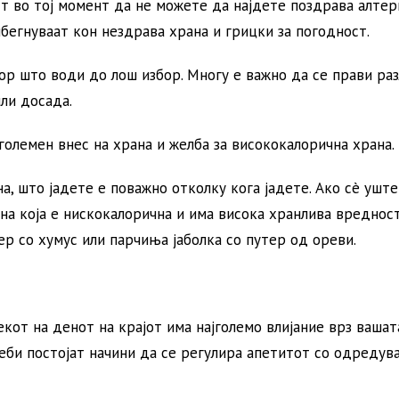
т во тој момент да не можете да најдете поздрава алтер
бегнуваат кон нездрава храна и грицки за погодност.
р што води до лош избор. Многу е важно да се прави ра
ли досада.
големен внес на храна и желба за висококалорична храна.
а, што јадете е поважно отколку кога јадете. Ако сè уште
на која е нискокалорична и има висока хранлива вредност
р со хумус или парчиња јаболка со путер од ореви.
екот на денот на крајот има најголемо влијание врз вашат
би постојат начини да се регулира апетитот со одредув