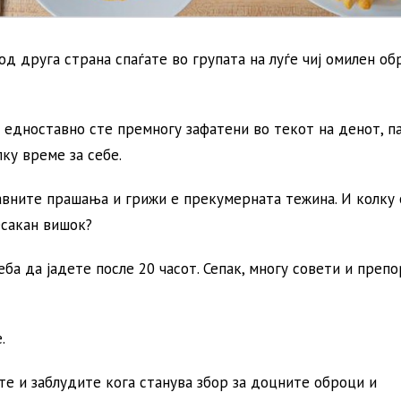
д друга страна спаѓате во групата на луѓе чиј омилен об
и едноставно сте премногу зафатени во текот на денот, п
ку време за себе.
лавните прашања и грижи е прекумерната тежина. И колку
есакан вишок?
ба да јадете после 20 часот. Сепак, многу совети и препо
.
те и заблудите кога станува збор за доцните оброци и