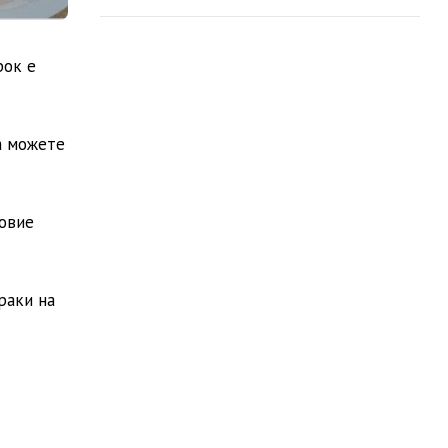
рок е
а можете
 овие
раки на