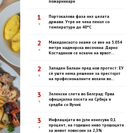
пожарникари
1
Портокалова фаза низ целата
држава: Утре не чека пекол со
ч
температури до 40°C
2
Македонското знаме се вее на 5.054
метри надморска височина: Дарко
ч
Костадинов се искачи на врвот
Казбек
2
Западен Балкан пред нов протест: ЕУ
сè уште нема решение за престојот
ч
на професионалните возачи во
Шенген-зоната
3
Зеленски слета во Белград: Прва
официјална посета на Србија и
ч
средба со Вучиќ
3
Инфлацијата во јули изнесува 0,1
процент, на годишно ниво трошоците
ч
за живот повисоки за 2,3%