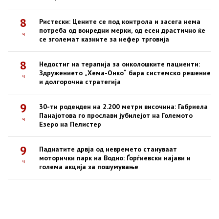
8
Ристески: Цените се под контрола и засега нема
потреба од вонредни мерки, од есен драстично ќе
ч
се зголемат казните за нефер трговија
8
Недостиг на терапија за онколошките пациенти:
Здружението „Хема-Онко“ бара системско решение
ч
и долгорочна стратегија
9
30-ти роденден на 2.200 метри височина: Габриела
Панајотова го прослави јубилејот на Големото
ч
Езеро на Пелистер
9
Паднатите дрвја од невремето стануваат
моторички парк на Водно: Ѓорѓиевски најави и
ч
голема акција за пошумување