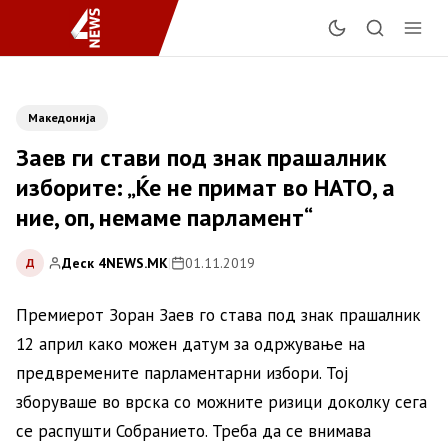
Македонија
Заев ги стави под знак прашалник
изборите: „Ќе не примат во НАТО, а
ние, оп, немаме парламент“
Деск 4NEWS.MK
|
01.11.2019
Д
Премиерот Зоран Заев го става под знак прашалник
12 април како можен датум за одржување на
предвремените парламентарни избори. Тој
зборуваше во врска со можните ризици доколку сега
се распушти Собранието. Треба да се внимава