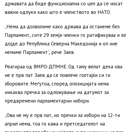
државата да биде функционална со цел да се носат
важни одлуки како што е членството во НАТО.
„Нема да дозволиме како држава да останеме без
Парламент, сите 29 земји членки го ратификуваа и ќе
дојде до Република Северна Македонија и оп ние
немаме Парламент“, рече Заев.
Реагираа од ВМРО-ДПМНЕ. Од таму велат дека ова
не е прв пат Заев да се повлече голтајќи си ги
зборовите. Меѓутоа, според опозицијата нема
никаква пречка за одложување на датумот за
предвремени парламентарни избори.
„Ова не му е прв пат, но пречки за избори на 12-ти
април нема, тоа го кажа и претседателот на