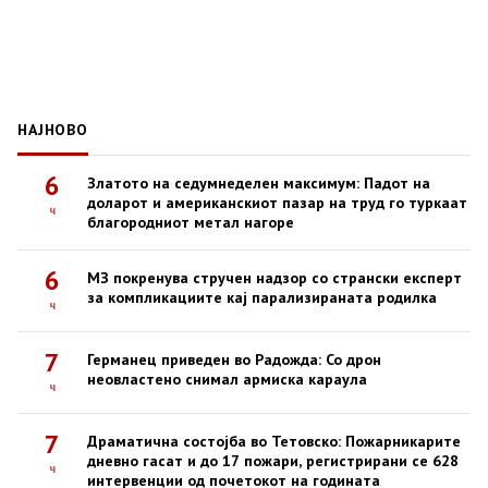
НАЈНОВО
6
Златото на седумнеделен максимум: Падот на
доларот и американскиот пазар на труд го туркаат
ч
благородниот метал нагоре
6
МЗ покренува стручен надзор со странски експерт
за компликациите кај парализираната родилка
ч
7
Германец приведен во Радожда: Со дрон
неовластено снимал армиска караула
ч
7
Драматична состојба во Тетовско: Пожарникарите
дневно гасат и до 17 пожари, регистрирани се 628
ч
интервенции од почетокот на годината