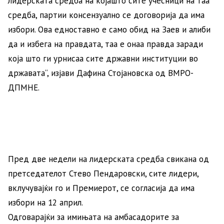
лидерската средба на којашто сите учесници на таа
средба, партии консензуално се договорија да има
избори. Ова едноставно е само обид на Заев и алиби
да и избега на правдата, таа е онаа правда заради
која што ги урнисаа сите државни институции во
државата“, изјави Дафина Стојановска од ВМРО-
ДПМНЕ.
Пред две недели на лидерската средба свикана од
претседателот Стево Пендаровски, сите лидери,
вклучувајќи го и Премиерот, се согласија да има
избори на 12 април.
Одговарајќи за имињата на амбасадорите за