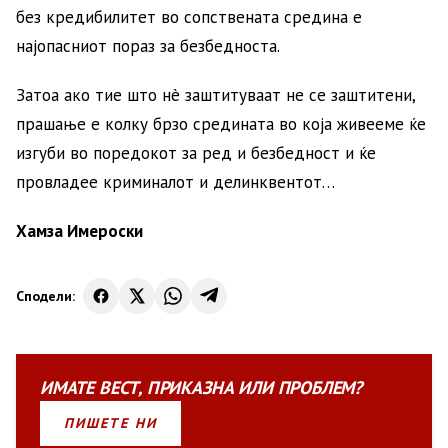
без кредибилитет во сопствената средина е
најопасниот пораз за безбедноста.
Затоа ако тие што нè заштитуваат не се заштитени,
прашање е колку брзо средината во која живееме ќе
изгуби во поредокот за ред и безбедност и ќе
провладее криминалот и делинквентот…
Хамза Имероски
Сподели:
ИМАТЕ
ВЕСТ
,
ПРИКАЗНА
ИЛИ
ПРОБЛЕМ?
ПИШЕТЕ НИ