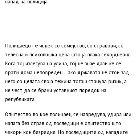
напад на полиција.
Полицаецот е човек со семејство, со стравови, со
телесна и психолошка цена што ја плаќа секојдневно.
Кога тој излегува на улица, тој не знае дали ќе се
врати дома неповреден… ако државата не стои зад
него со целата своја тежина тогаш станува ризик, а
не чест да се брани уставниот поредок на
републиката.
Општество во кое полицаец се навредува, удира или
напаѓа без страв од последици е општество што
чекори кон безредие. Но последиците од нападите