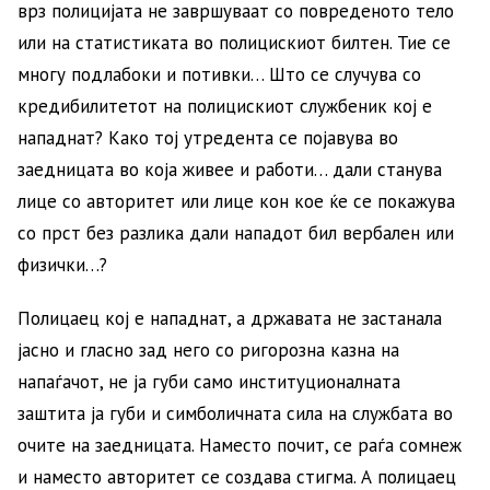
врз полицијата не завршуваат со повреденото тело
или на статистиката во полицискиот билтен. Тие се
многу подлабоки и потивки… Што се случува со
кредибилитетот на полицискиот службеник кој е
нападнат? Како тој утредента се појавува во
заедницата во која живее и работи… дали станува
лице со авторитет или лице кон кое ќе се покажува
со прст без разлика дали нападот бил вербален или
физички…?
Полицаец кој е нападнат, а државата не застанала
јасно и гласно зад него со ригорозна казна на
напаѓачот, не ја губи само институционалната
заштита ја губи и симболичната сила на службата во
очите на заедницата. Наместо почит, се раѓа сомнеж
и наместо авторитет се создава стигма. А полицаец