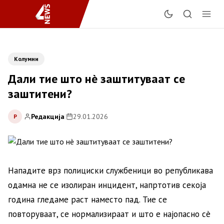
Колумни
Дали тие што нè заштитуваат се
заштитени?
Редакција
|
29.01.2026
Р
Нападите врз полициски службеници во републикава
одамна не се изолиран инцидент, напртотив секоја
година гледаме раст наместо пад. Тие се
повторуваат, се нормализираат и што е најопасно сè