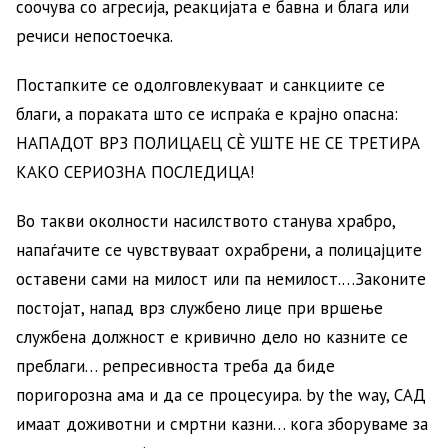
соочува со агресија, реакцијата е бавна и блага или
речиси непостоечка.
Постапките се одолговлекуваат и санкциите се
благи, а пораката што се испраќа е крајно опасна:
НАПАДОТ ВРЗ ПОЛИЦАЕЦ СЀ УШТЕ НЕ СЕ ТРЕТИРА
КАКО СЕРИОЗНА ПОСЛЕДИЦА!
Во такви околности насилството станува храбро,
напаѓачите се чувствуваат охрабрени, а полицајците
оставени сами на милост или па немилост.…Законите
постојат, напад врз службено лице при вршење
службена должност е кривично дело но казните се
преблаги… репресивноста треба да биде
поригорозна ама и да се процесуира. by the way, САД
имаат доживотни и смртни казни… кога зборуваме за