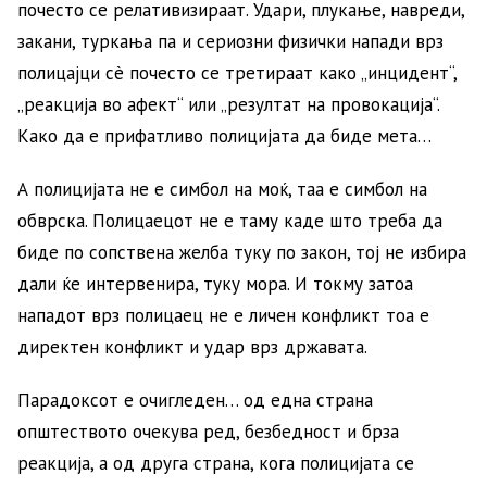
почесто се релативизираат. Удари, плукање, навреди,
закани, туркања па и сериозни физички напади врз
полицајци сè почесто се третираат како „инцидент“,
„реакција во афект“ или „резултат на провокација“.
Како да е прифатливо полицијата да биде мета…
А полицијата не е симбол на моќ, таа е симбол на
обврска. Полицаецот не е таму каде што треба да
биде по сопствена желба туку по закон, тој не избира
дали ќе интервенира, туку мора. И токму затоа
нападот врз полицаец не е личен конфликт тоа е
директен конфликт и удар врз државата.
Парадоксот е очигледен… од една страна
општеството очекува ред, безбедност и брза
реакција, а од друга страна, кога полицијата се