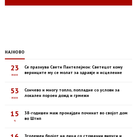
НАЈНОВО
23
Се празнува Свети Пантелејмон: Светецот кому
верниците му се молат за здравје и исцеление
мин
53
Сончево и многу топло, попладне со услови за
локален пороен дожд и грмежи
мин
15
38-годишен маж пронајден починат во својот дом
во Штип
ч
16
Зголемен бројот на лица со стомачни вируси и