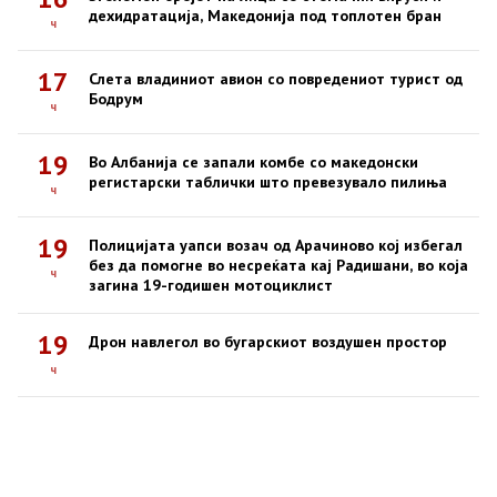
дехидратација, Македонија под топлотен бран
ч
17
Слета владиниот авион со повредениот турист од
Бодрум
ч
19
Во Албанија се запали комбе со македонски
регистарски таблички што превезувало пилиња
ч
19
Полицијата уапси возач од Арачиново кој избегал
без да помогне во несреќата кај Радишани, во која
ч
загина 19-годишен мотоциклист
19
Дрон навлегол во бугарскиот воздушен простор
ч