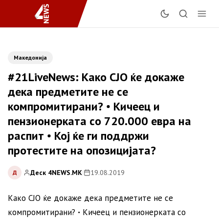
Македонија
#21LiveNews: Како СЈО ќе докаже
дека предметите не се
компромитирани? ꞏ Кичеец и
пензионерката со 720.000 евра на
распит ꞏ Кој ќе ги поддржи
протестите на опозицијата?
Деск 4NEWS.MK
|
19.08.2019
Д
Како СЈО ќе докаже дека предметите не се
компромитирани? ꞏ Кичеец и пензионерката со