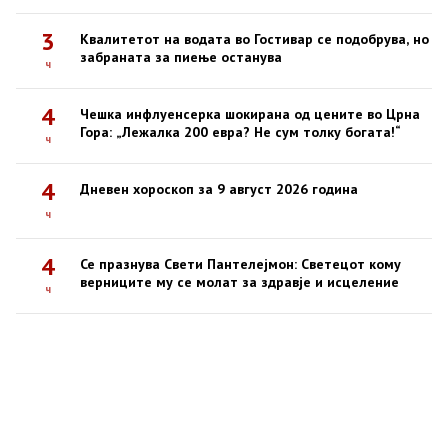
3
Квалитетот на водата во Гостивар се подобрува, но
забраната за пиење останува
ч
4
Чешка инфлуенсерка шокирана од цените во Црна
Гора: „Лежалка 200 евра? Не сум толку богата!“
ч
4
Дневен хороскоп за 9 август 2026 година
ч
4
Се празнува Свети Пантелејмон: Светецот кому
верниците му се молат за здравје и исцеление
ч