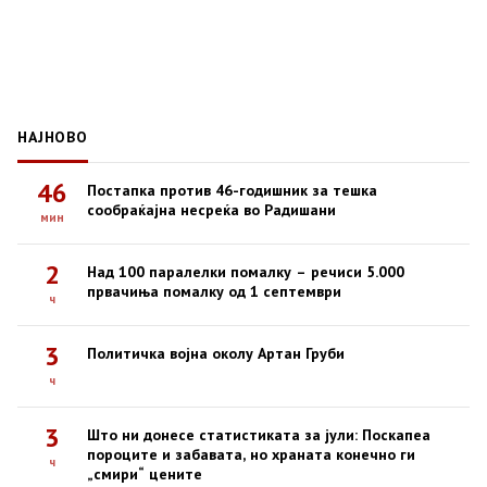
НАЈНОВО
46
Постапка против 46-годишник за тешка
сообраќајна несреќа во Радишани
мин
2
Над 100 паралелки помалку – речиси 5.000
првачиња помалку од 1 септември
ч
3
Политичка војна околу Артан Груби
ч
3
Што ни донесе статистиката за јули: Поскапеа
пороците и забавата, но храната конечно ги
ч
„смири“ цените