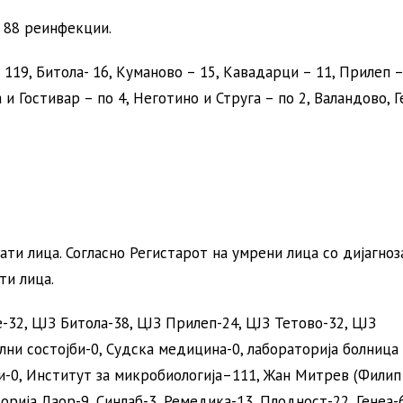
е 88 реинфекции.
119, Битола- 16, Куманово – 15, Кавадарци – 11, Прилеп –
 и Гостивар – по 4, Неготино и Струга – по 2, Валандово, Г
ати лица. Согласно Регистарот на умрени лица со дијагноз
и лица.
-32, ЦЈЗ Битола-38, ЦЈЗ Прилеп-24, ЦЈЗ Тетово-32, ЦЈЗ
ни состојби-0, Судска медицина-0, лабораторија болница 
ри-0, Институт за микробиологија–111, Жан Митрев (Филип
торија Лаор-9, Синлаб-3, Ремедика-13, Плодност-22, Генеа-