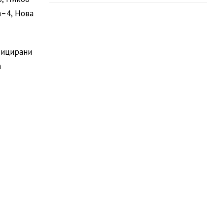
а–4, Нова
тицирани
а