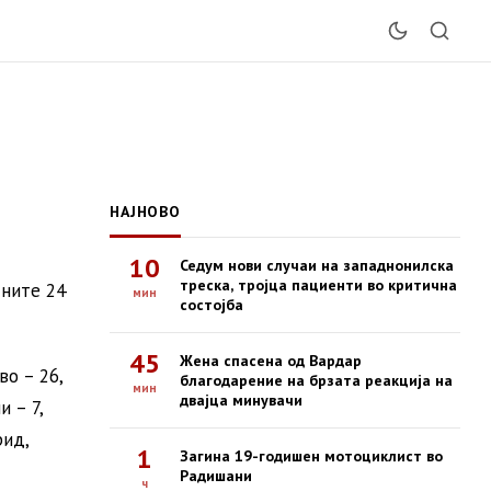
НАЈНОВО
10
Седум нови случаи на западнонилска
треска, тројца пациенти во критична
дните 24
мин
состојба
45
Жена спасена од Вардар
во – 26,
благодарение на брзата реакција на
мин
двајца минувачи
и – 7,
рид,
1
Загина 19-годишен мотоциклист во
Радишани
ч