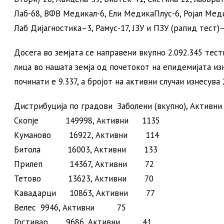
Лаб-68, ВФВ Медикал-6, Ели МедикаПлус-6, Ројал Ме
Лаб Дијагностика–3, Рамус-17, ЈЗУ и ПЗУ (рапид тест)–
Досега во земјата се направени вкупно 2.092.345 те
лица во нашата земја од почетокот на епидемијата изн
починати е 9.337, а бројот на активни случаи изнесува 
Дистрибуција по градови Заболени (вкупно), Активни 
Скопје 149998, Активни 1135
Куманово 16922, Активни 114
Битола 16003, Активни 133
Прилеп 14367, Активни 72
Тетово 13623, Активни 70
Кавадарци 10863, Активни 77
Велес 9946, Активни 75
Гостивар 9686, Активни 41