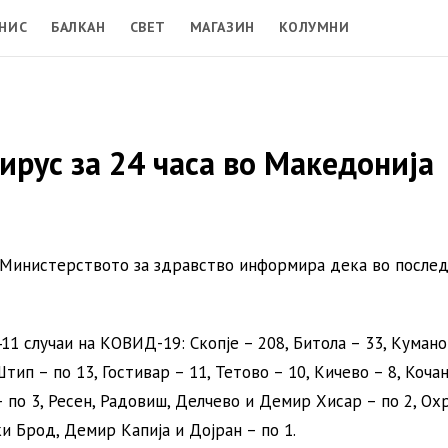
НИС
БАЛКАН
СВЕТ
МАГАЗИН
КОЛУМНИ
ирус за 24 часа во Македонија
, Министерството за здравство информира дека во после
11 случаи на КОВИД-19: Скопје – 208, Битола – 33, Кумано
ип – по 13, Гостивар – 11, Тетово – 10, Кичево – 8, Кочан
– по 3, Ресен, Радовиш, Делчево и Демир Хисар – по 2, Ох
и Брод, Демир Капија и Дојран – по 1.