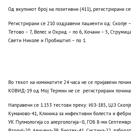
Од вкупниот број на позитивни (411), регистрирани с
Регистрирани сe 210 оздравени пациенти од: Скопје – 
Тетово – 7, Велес и Охрид – по 6, Кочани – 5, Струмица
Свети Николе и Пробиштип – по 1.
Во текот на изминатите 24 часа не се пријавени почин
КОВИД-19 од Мој Термин не се регистрирани починат
Направени се 1.153 тестови преку: ИЈЗ-185, ЦЈЗ Скопје
Куманово-41, Клиника за инфективни болести и фебрил
УК Пулмологија со алергологија–0, ГОБ 8-ми Септемв
Втори)-20, Авицена-39, Биотек-41, Систина-22, лабора