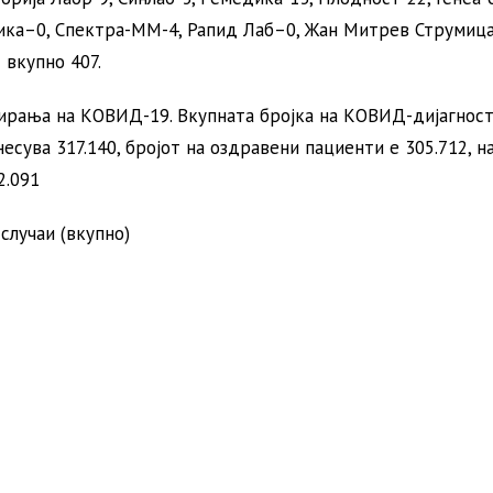
дика–0, Спектра-ММ-4, Рапид Лаб–0, Жан Митрев Струмиц
 вкупно 407.
стирања на КОВИД-19. Вкупната бројка на КОВИД-дијагнос
есува 317.140, бројот на оздравени пациенти е 305.712, н
2.091
случаи (вкупно)