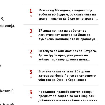
1
Момче од Македонија паднало од
тобоган во Бодрум, со скршеница на
ч
 9,
вратен пршлен ќе биде итно вратено
со владиниот авион
евгелија,
2
17 лица почнаа да работат во
логистичкиот центар на Лидл во
ч
Куманово, компанијата ќе вработува
и во наредниот период
2
Истекува законскиот рок за истрага,
Артан Груби пред укинување на
ч
куќниот притвор доколку нема
обвинение до 22 август
а
3
Зголемена казната на 20 години
затвор за Илија Панов за свирепото
ч
убиство на Сузана Серенакова
Козле-0,
3
Народниот правобранител отвори
предмет за водата во Гостивар оти
ч
добиените извештаи биле нецелосни
6, Никоб