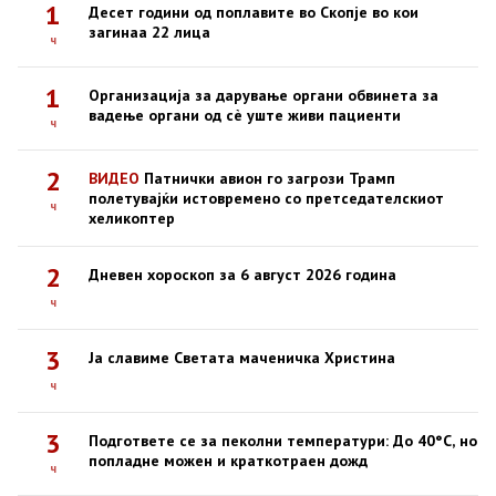
1
Десет години од поплавите во Скопје во кои
загинаа 22 лица
ч
1
Организација за дарување органи обвинета за
вадење органи од сè уште живи пациенти
ч
2
ВИДЕО
Патнички авион го загрози Трамп
полетувајќи истовремено со претседателскиот
ч
хеликоптер
2
Дневен хороскоп за 6 август 2026 година
ч
3
Ја славиме Светата маченичка Христина
ч
3
Подгответе се за пеколни температури: До 40°C, но
попладне можен и краткотраен дожд
ч