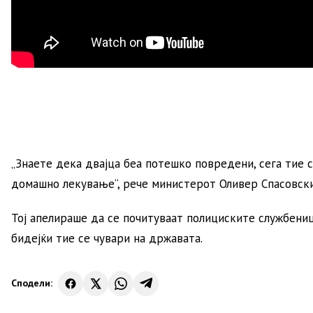
„Знаете дека двајца беа потешко повредени, сега тие с
домашно лекување“, рече министерот Оливер Спасовски
Тој апелираше да се почитуваат полициските службени
бидејќи тие се чувари на државата.
Сподели: