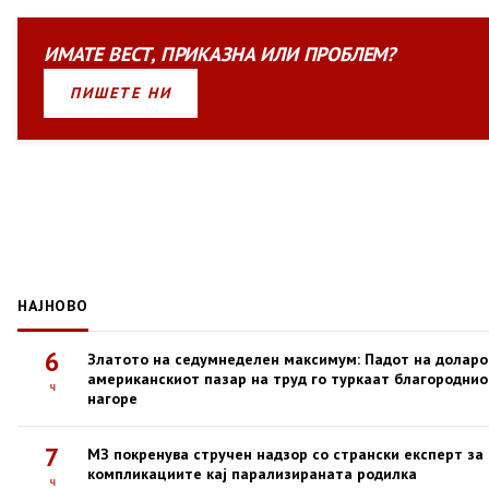
ИМАТЕ
ВЕСТ
,
ПРИКАЗНА
ИЛИ
ПРОБЛЕМ?
ПИШЕТЕ НИ
НАЈНОВО
6
Златото на седумнеделен максимум: Падот на доларо
американскиот пазар на труд го туркаат благородни
ч
нагоре
7
МЗ покренува стручен надзор со странски експерт за
компликациите кај парализираната родилка
ч