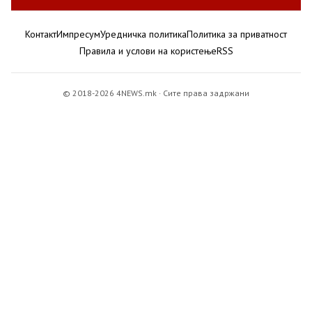
Контакт
Импресум
Уредничка политика
Политика за приватност
Правила и услови на користење
RSS
© 2018-2026 4NEWS.mk · Сите права задржани