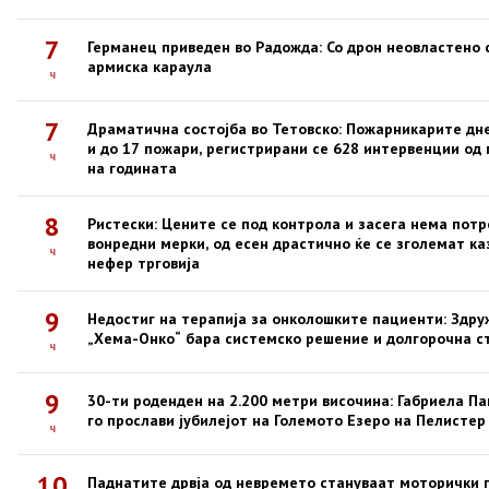
7
Германец приведен во Радожда: Со дрон неовластено
армиска караула
ч
7
Драматична состојба во Тетовско: Пожарникарите дн
и до 17 пожари, регистрирани се 628 интервенции од
ч
на годината
8
Ристески: Цените се под контрола и засега нема потр
вонредни мерки, од есен драстично ќе се зголемат ка
ч
нефер трговија
9
Недостиг на терапија за онколошките пациенти: Здр
„Хема-Онко“ бара системско решение и долгорочна с
ч
9
30-ти роденден на 2.200 метри височина: Габриела Па
го прослави јубилејот на Големото Езеро на Пелистер
ч
10
Паднатите дрвја од невремето стануваат моторички 