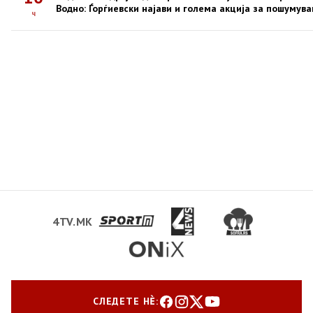
Водно: Ѓорѓиевски најави и голема акција за пошумув
ч
4TV.MK
СЛЕДЕТЕ НЀ: