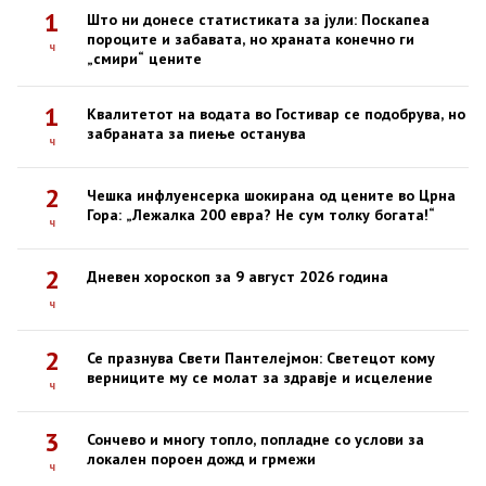
1
Што ни донесе статистиката за јули: Поскапеа
пороците и забавата, но храната конечно ги
ч
„смири“ цените
1
Квалитетот на водата во Гостивар се подобрува, но
забраната за пиење останува
ч
2
Чешка инфлуенсерка шокирана од цените во Црна
Гора: „Лежалка 200 евра? Не сум толку богата!“
ч
2
Дневен хороскоп за 9 август 2026 година
ч
2
Се празнува Свети Пантелејмон: Светецот кому
верниците му се молат за здравје и исцеление
ч
3
Сончево и многу топло, попладне со услови за
локален пороен дожд и грмежи
ч