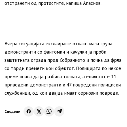
отстранети од протестите, напиша Апасиев.
Вчера ситуацијата екслаираше откако мала група
демонстранти со фантомки и качулки ја проби
заштитната ограда пред Собранието и почна да фрла
со тврди премети кон објектот. Полицијата по некое
време почна да ја разбива толпата, а епилогот е 11
приведени демонстранти и 47 повредени полициски
службеници, од кои двајца имаат сериозни повреди.
Сподели: