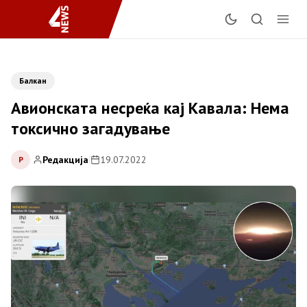
Балкан
Авионската несреќа кај Кавала: Нема
токсично загадување
Редакција
|
19.07.2022
Р