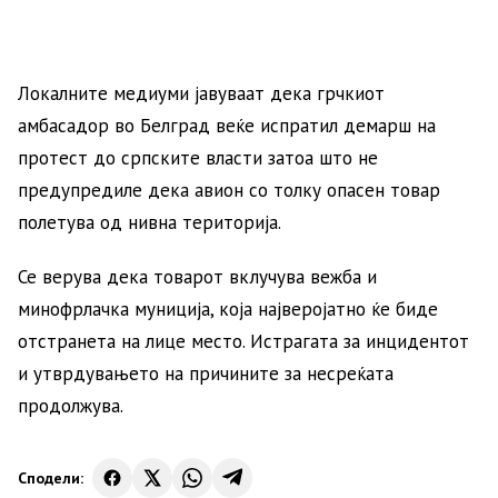
Локалните медиуми јавуваат дека грчкиот
амбасадор во Белград веќе испратил демарш на
протест до српските власти затоа што не
предупредиле дека авион со толку опасен товар
полетува од нивна територија.
Се верува дека товарот вклучува вежба и
минофрлачка муниција, која најверојатно ќе биде
отстранета на лице место. Истрагата за инцидентот
и утврдувањето на причините за несреќата
продолжува.
Сподели: