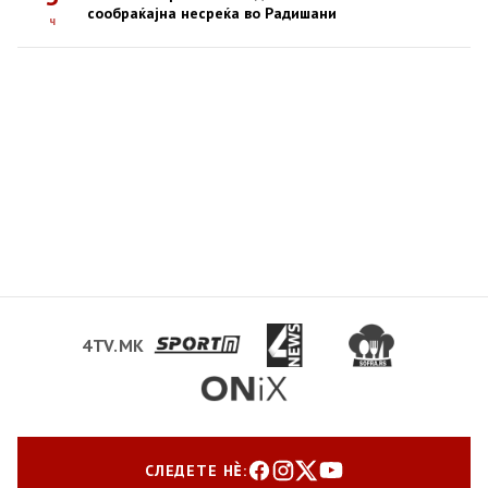
сообраќајна несреќа во Радишани
ч
4TV.MK
СЛЕДЕТЕ НЀ: