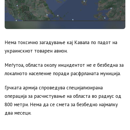
Нема токсично загадување кај Кавала по падот на
украинскиот товарен авион.
Меѓутоа, областа околу инцидентот не е безбедна за
локалното население поради расфрланата муниција.
Грчката армија спроведува специјализирана
операција за расчистување на областа во радиус од
800 метри. Нема да се смета за безбедно најмалку
два месеци.