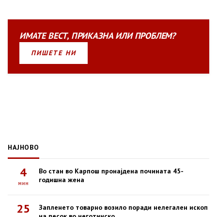
ИМАТЕ
ВЕСТ
,
ПРИКАЗНА
ИЛИ
ПРОБЛЕМ?
ПИШЕТЕ НИ
НАЈНОВО
4
Во стан во Карпош пронајдена почината 45-
годишна жена
мин
25
Запленето товарно возило поради нелегален ископ
на песок во неготинско