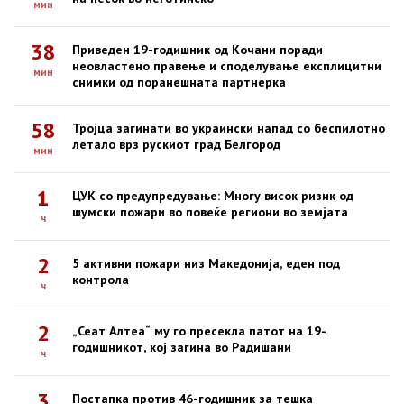
мин
38
Приведен 19-годишник од Кочани поради
неовластено правење и споделување експлицитни
мин
снимки од поранешната партнерка
58
Тројца загинати во украински напад со беспилотно
летало врз рускиот град Белгород
мин
1
ЦУК со предупредување: Многу висок ризик од
шумски пожари во повеќе региони во земјата
ч
2
5 активни пожари низ Македонија, еден под
контрола
ч
2
„Сеат Алтеа“ му го пресекла патот на 19-
годишникот, кој загина во Радишани
ч
3
Постапка против 46-годишник за тешка