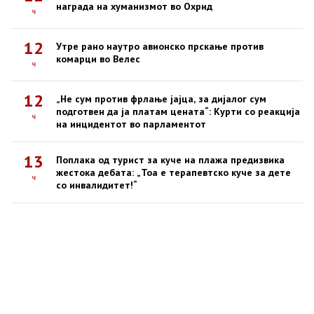
награда на хуманизмот во Охрид
ч
12
Утре рано наутро авионско прскање против
комарци во Велес
ч
12
„Не сум против фрлање јајца, за дијалог сум
подготвен да ја платам цената“: Курти со реакција
ч
на инцидентот во парламентот
13
Поплака од турист за куче на плажа предизвика
жестока дебата: „Тоа е терапевтско куче за дете
ч
со инвалидитет!“