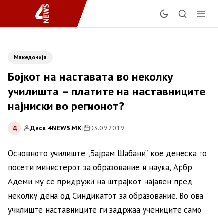
Македонија
Бојкот на наставата во неколку
училишта – платите на наставниците
најниски во регионот?
Деск 4NEWS.MK
|
03.09.2019
Д
Основното училиште „Бајрам Шабани“ кое денеска го
посети министерот за образование и наука, Арбр
Адеми му се придружи на штрајкот најавен пред
неколку дена од Синдикатот за образование. Во oва
училиште наставниците ги задржаа учениците само