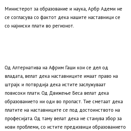
Министерот за образование и наука, Арбр Адеми не
се согласува со фактот дека нашите наставници се
со најниски плати во регионот.
Од Алтернатива на Африм Гаши кои се дел од
владата, велат дека наставниците имаат право на
штрајк и потврдија дека истите заслужуваат
повисоки плати. Од Движење Беса велат дека
образованието ни оди во пропаст. Тие сметаат дека
платите на наставниците се под достоинството на
професијата. Од таму велат дека не станува збор за
нови проблеми, со истите предизвици образованието