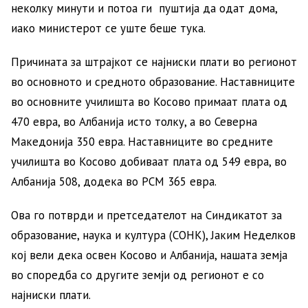
неколку минути и потоа ги пуштија да одат дома,
иако министерот се уште беше тука.
Причината за штрајкот се најниски плати во регионот
во основното и средното образование. Наставниците
во основните училишта во Косово примаат плата од
470 евра, во Албанија исто толку, а во Северна
Македонија 350 евра. Наставниците во средните
училишта во Косово добиваат плата од 549 евра, во
Албанија 508, додека во РСМ 365 евра.
Ова го потврди и претседателот на Синдикатот за
образование, наука и култура (СОНК), Јаким Неделков
кој вели дека освен Косово и Албанија, нашата земја
во споредба со другите земји од регионот е со
најниски плати.