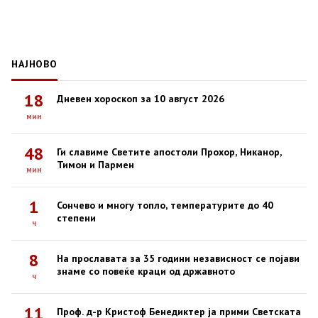
НАЈНОВО
18
Дневен хороскоп за 10 август 2026
мин
48
Ги славиме Светите апостоли Прохор, Никанор,
Тимон и Пармен
мин
1
Сончево и многу топло, температурите до 40
степени
ч
8
На прославата за 35 години независност се појави
знаме со повеќе краци од државното
ч
11
Проф. д-р Кристоф Бенедиктер ја прими Светската