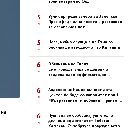
воен ветеран во САД
5
Вучиќ приреди вечера за Зеленски:
Прва официјална посета и разговори
ч
за европскиот пат
5
Нова, моќна ерупција на Етна го
блокираше аеродромот во Катанија
ч
6
Обвинение во Сплит:
Сметководителка со деценија
ч
крадела пари од фирмата, си
купувала недвижности
6
Андоновски: Националниот дата-
центар ќе биде со капацитет под 1
ч
MW, граѓаните ги добиваат првите е-
услуги на сигурна платформа
 на
6
Пуштена во сообраќај уште една
делница од автопатот Елбасан –
ч
Ќафасан: Се забрзува поврзувањето
на Коридорот 8