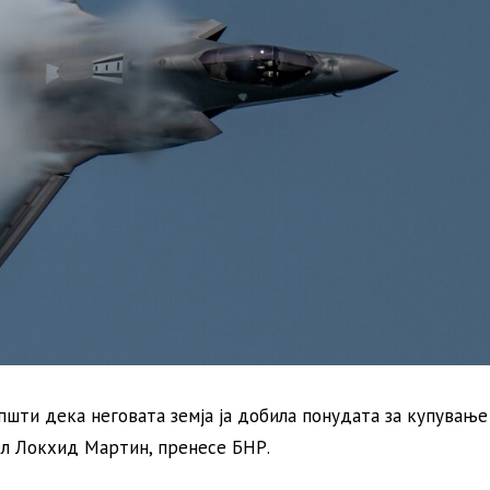
шти дека неговата земја ја добила понудата за купување
л Локхид Мартин, пренесе БНР.