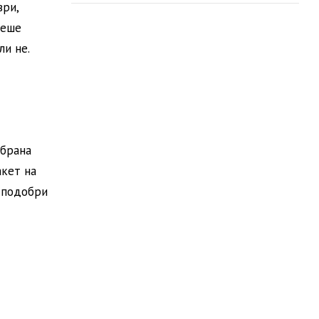
ври,
жеше
ли не.
дбрана
акет на
 подобри