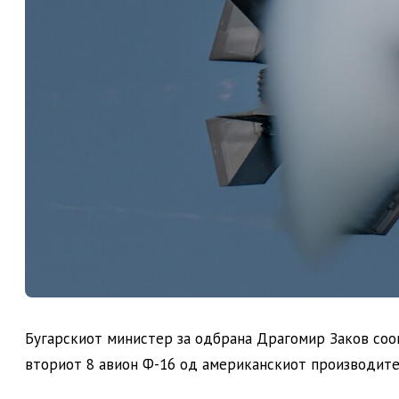
Бугарскиот министер за одбрана Драгомир Заков сооп
вториот 8 авион Ф-16 од американскиот производите