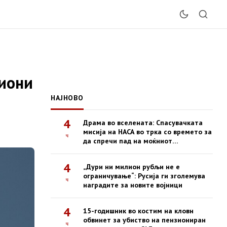
виони
НАЈНОВО
4
Драма во вселената: Спасувачката
мисија на НАСА во трка со времето за
ч
да спречи пад на моќниот
опсерваториум Swift
4
„Дури ни милион рубљи не е
ограничување“: Русија ги зголемува
ч
наградите за новите војници
4
15-годишник во костим на кловн
обвинет за убиство на пензиониран
ч