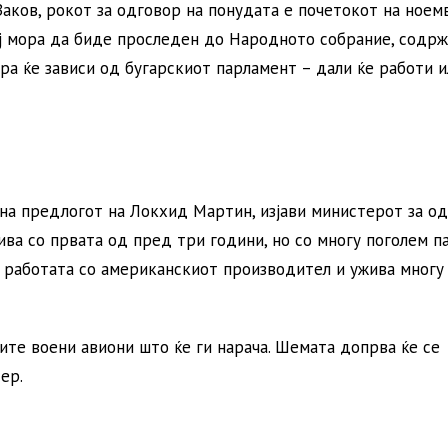
аков, рокот за одговор на понудата е почетокот на ноем
тој мора да биде проследен до Народното собрание, содр
ра ќе зависи од бугарскиот парламент – дали ќе работи и
на предлогот на Локхид Мартин, изјави министерот за о
ива со првата од пред три години, но со многу поголем п
о работата со американскиот производител и ужива многу
ките воени авиони што ќе ги нарача. Шемата допрва ќе се
ер.