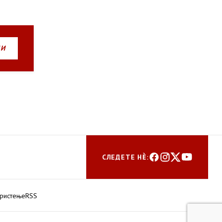
НИ
СЛЕДЕТЕ НЀ:
ористење
RSS