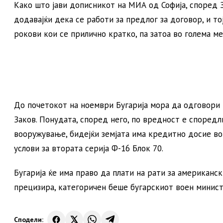
Како што јави дописникот на МИА од Софија, според З
додавајќи дека се работи за предлог за договор, и 
рокови кои се прилично кратко, па затоа во голема ме
До почетокот на ноември Бугарија мора да одговори 
Заков. Понудата, според него, по вредност е споредл
вооружување, бидејќи земјата има кредитно досие в
услови за втората серија Ф-16 Блок 70.
Бугарија ќе има право да плати на рати за американс
прецизира, категоричен беше бугарскиот воен минист
Сподели: