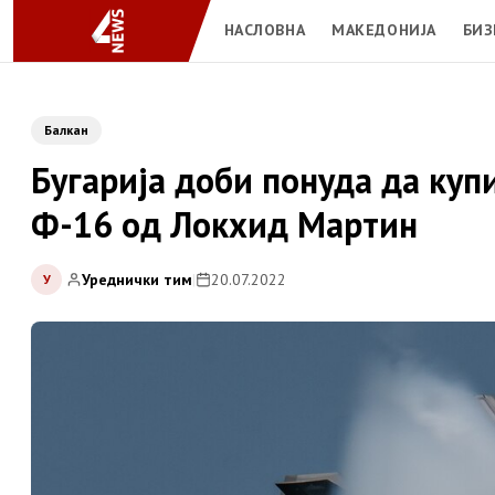
НАСЛОВНА
МАКЕДОНИЈА
БИЗ
Балкан
Бугарија доби понуда да куп
Ф-16 од Локхид Мартин
Уреднички тим
|
20.07.2022
У