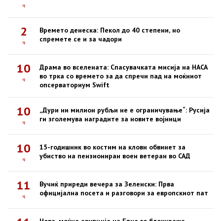
ч
2
Времето денеска: Пекол до 40 степени, но
спремете се и за чадори
ч
10
Драма во вселената: Спасувачката мисија на НАСА
во трка со времето за да спречи пад на моќниот
ч
опсерваториум Swift
10
„Дури ни милион рубљи не е ограничување“: Русија
ги зголемува наградите за новите војници
ч
10
15-годишник во костим на кловн обвинет за
убиство на пензиониран воен ветеран во САД
ч
11
Вучиќ приреди вечера за Зеленски: Прва
официјална посета и разговори за европскиот пат
ч
Нова, моќна ерупција на Етна го блокираше