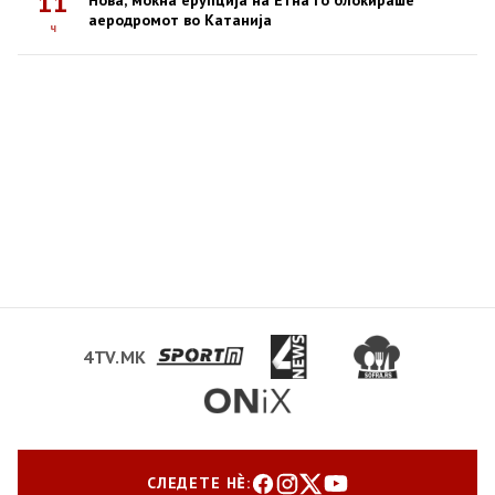
11
аеродромот во Катанија
ч
4TV.MK
СЛЕДЕТЕ НЀ: