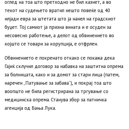
оглед на тоа што претходно не бил казнет, ​​а во
текот на судењето вратил нешто повеќе од 40
илјади евра за штетата што ја нанел на градскиот
буџет. Тој самиот ја призна вината и е осуден за
несовесно работење, а делот од обвинението во
којшто се товари за корупција, е отфрлен.
Обвинението е покренато откако се покажа дека
Гајиќ склучил договор за набавка на заштитна опрема
за болницата, како и за домот за стари лица (патем,
наречен „Патување за забава“), и покрај тоа што
воопшто не била регистрирана за тргување со
медицинска опрема. Станува збор за патничка
агенција од Бања Лука.