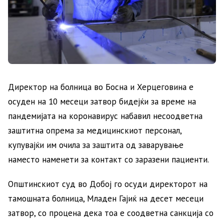
Директор на болница во Босна и Херцеговина е
осуден на 10 месеци затвор бидејќи за време на
пандемијата на коронавирус набавил несоодветна
заштитна опрема за медицинскиот персонал,
купувајќи им очила за заштита од заварување
наместо наменети за контакт со заразени пациенти.
Општинскиот суд во Добој го осуди директорот на
тамошната болница, Младен Гајиќ на десет месеци
затвор, со процена дека тоа е соодветна санкција со