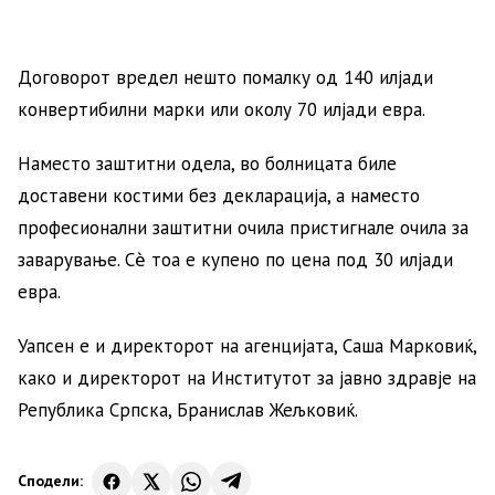
Договорот вредел нешто помалку од 140 илјади
конвертибилни марки или околу 70 илјади евра.
Наместо заштитни одела, во болницата биле
доставени костими без декларација, а наместо
професионални заштитни очила пристигнале очила за
заварување. Сѐ тоа е купено по цена под 30 илјади
евра.
Уапсен е и директорот на агенцијата, Саша Марковиќ,
како и директорот на Институтот за јавно здравје на
Република Српска, Бранислав Жељковиќ.
Сподели: