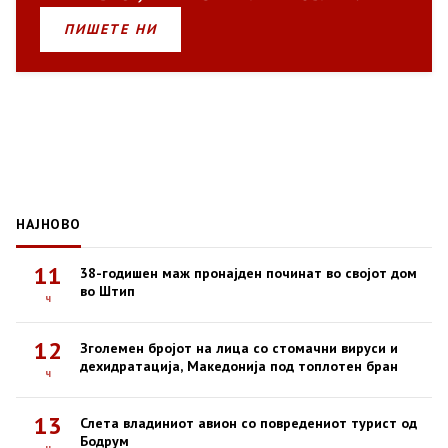
ПИШЕТЕ НИ
НАЈНОВО
11
38-годишен маж пронајден починат во својот дом
во Штип
ч
12
Зголемен бројот на лица со стомачни вируси и
дехидратација, Македонија под топлотен бран
ч
13
Слета владиниот авион со повредениот турист од
Бодрум
ч