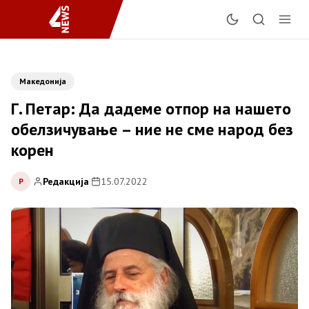
Македонија
Г. Петар: Да дадеме отпор на нашето
обелзичување – ние не сме народ без
корен
Редакција
|
15.07.2022
Р