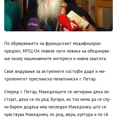
По об­ја­ву­ва­ње­то на фран­цу­ски­от мо­ди­фи­ци­ран
пред­лог, МПЦ-ОА повеќе пати по­ви­ка на обе­ди­ну­ва­
ње око­лу на­ци­о­нал­ни­те ин­те­ре­си и нив­на за­шти­та.
Свое видување за актуелните состојби даде и ми­
тро­по­ли­тот прес­пан­ско-пе­ла­го­ни­ски г. Пе­тар.
Спо­ред г. Пе­тар, Ма­ке­дон­ци­те се не­ги­ра­ни де­ка по­
сто­јат, де­ка се по род Бу­га­ри, но тоа не­ма да се слу­
чи ба­рем до­де­ка има пос­ле­ден Ма­ке­до­нец што се
чув­ству­ва Ма­ке­до­нец по род, ве­ра, кул­ту­ра и по сѐ