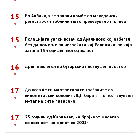
15
Во Албанија се запали комбе со македонски
регистарски таблички што превезувало пилиња
ч
15
Полицијата уапси возач од Арачиново кој избегал
без да помогне во несреќата кај Радишани, во која
ч
загина 19-годишен мотоциклист
16
Дрон навлегол во бугарскиот воздушен простор
ч
17
До кога ќе ги малтретирате граѓаните со
километарски колони? ЛДП бара итно поставување
ч
м-таг на сите патарини
17
25 години од Карпалак, најбројниот масакар
во воениот конфликт во 2001г.
ч