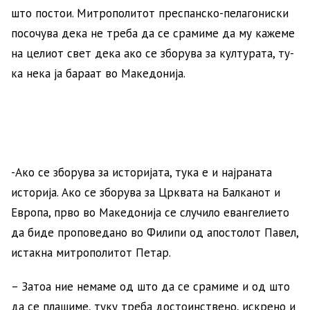
што по­стои. Ми­тро­по­ли­тот прес­пан­ско-пе­ла­го­ни­ски
по­со­чу­ва де­ка не тре­ба да се сра­ми­ме да му ка­же­ме
на це­ли­от свет де­ка ако се збо­ру­ва за кул­ту­ра­та, ту­
ка не­ка ја ба­ра­ат во Ма­ке­до­ни­ја.
-Ако се збо­ру­ва за исто­ри­ја­та, ту­ка е и нај­ра­на­та
исто­ри­ја. Ако се збо­ру­ва за Цр­ква­та на Бал­ка­нот и
Евро­па, пр­во во Ма­ке­до­ни­ја се слу­чи­ло еван­ге­ли­е­то
да би­де про­по­ве­да­но во Фи­ли­пи од апо­сто­лот Па­вел,
истакна ми­тро­по­ли­тот Пе­тар.
– За­тоа ние не­ма­ме од што да се сра­ми­ме и од што
да се пла­ши­ме, ту­ку тре­ба до­сто­инс­тве­но, искре­но и