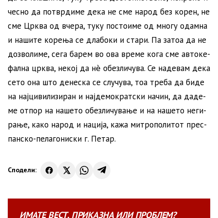
чес­но да по­твр­ди­ме де­ка не сме на­род без ко­рен, не
сме Цр­ква од вче­ра, ту­ку по­сто­и­ме од мно­гу одам­на
и на­ши­те ко­ре­ња се дла­бо­ки и ста­ри. Па за­тоа да не
доз­во­ли­ме, се­га ба­рем во ова вре­ме ко­га сме авто­ке­
фал­на цр­ква, не­кој да нѐ обез­ли­чу­ва. Се на­де­вам де­ка
се­то она што де­не­ска се слу­чу­ва, тоа тре­ба да би­де
на нај­ци­ви­ли­зи­ран и нај­де­мо­крат­ски на­чин, да да­де­
ме от­пор на на­ше­то обез­ли­чу­ва­ње и на на­ше­то не­ги­
ра­ње, ка­ко на­род и на­ци­ја, кажа ми­тро­по­ли­тот прес­
пан­ско-пе­ла­го­ни­ски г. Пе­тар.
Сподели:
ИМАТЕ
ВЕСТ
,
ПРИКАЗНА
ИЛИ
ПРОБЛЕМ?