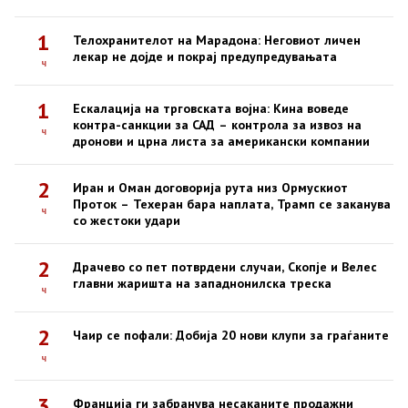
1
Телохранителот на Марадона: Неговиот личен
лекар не дојде и покрај предупредувањата
ч
1
Ескалација на трговската војна: Кина воведе
контра-санкции за САД – контрола за извоз на
ч
дронови и црна листа за американски компании
2
Иран и Оман договорија рута низ Ормускиот
Проток – Техеран бара наплата, Трамп се заканува
ч
со жестоки удари
2
Драчево со пет потврдени случаи, Скопје и Велес
главни жаришта на западнонилска треска
ч
2
Чаир се пофали: Добија 20 нови клупи за граѓаните
ч
3
Франција ги забранува несаканите продажни