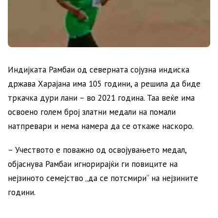
Индијката Рамбаи од северната сојузна индиска
држава Харајана има 105 години, а решила да биде
тркачка дури лани – во 2021 година. Таа веќе има
освоено голем број златни медали на помали
натпревари и нема намера да се откаже наскоро.
– Учеството е поважно од освојувањето медал,
објаснува Рамбаи игнорирајќи ги повиците на
нејзиното семејство „да се потсмири“ на нејзините
години.