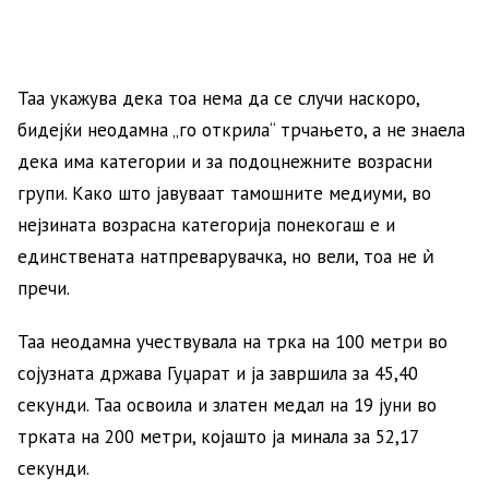
Таа укажува дека тоа нема да се случи наскоро,
бидејќи неодамна „го открила“ трчањето, а не знаела
дека има категории и за подоцнежните возрасни
групи. Како што јавуваат тамошните медиуми, во
нејзината возрасна категорија понекогаш е и
единствената натпреварувачка, но вели, тоа не ѝ
пречи.
Таа неодамна учествувала на трка на 100 метри во
сојузната држава Гуџарат и ја завршила за 45,40
секунди. Таа освоила и златен медал на 19 јуни во
трката на 200 метри, којашто ја минала за 52,17
секунди.