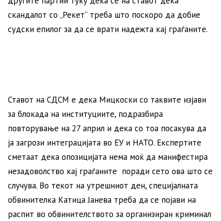
другите партии туку дека се на ставот дека
скандалот со „Рекет“ треба што поскоро да добие
судски епилог за да се врати надежта кај граѓаните.
Ставот на СДСМ е дека Мицкоски со таквите изјави
за блокада на институциите, подразбира
повторување на 27 април и дека со тоа посакува да
ја загрози интеграцијата во ЕУ и НАТО. Експертите
сметаат дека опозицијата нема моќ да манифестира
незадоволство кај граѓаните поради сето ова што се
случува. Во текот на утрешниот ден, специјалната
обвинителка Катица Јанева треба да се појави на
распит во обвинителството за организиран криминал