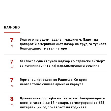
НАЈНОВО
7
Златото на седумнеделен максимум: Падот на
доларот и американскиот пазар на труд го туркаат
ч
благородниот метал нагоре
7
МЗ покренува стручен надзор со странски експерт
за компликациите кај парализираната родилка
ч
7
Германец приведен во Радожда: Со дрон
неовластено снимал армиска караула
ч
8
Драматична состојба во Тетовско: Пожарникарите
дневно гасат и до 17 пожари, регистрирани се 628
ч
интервенции од почетокот на годината