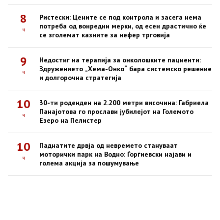
8
Ристески: Цените се под контрола и засега нема
потреба од вонредни мерки, од есен драстично ќе
ч
се зголемат казните за нефер трговија
9
Недостиг на терапија за онколошките пациенти:
Здружението „Хема-Онко“ бара системско решение
ч
и долгорочна стратегија
10
30-ти роденден на 2.200 метри височина: Габриела
Панајотова го прослави јубилејот на Големото
ч
Езеро на Пелистер
10
Паднатите дрвја од невремето стануваат
моторички парк на Водно: Ѓорѓиевски најави и
ч
голема акција за пошумување