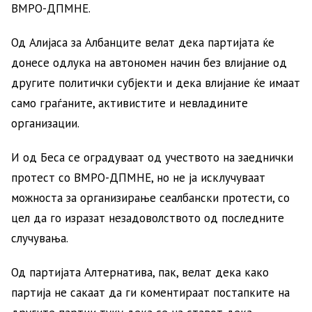
ВМРО-ДПМНЕ.
Од Алијаса за Албанците велат дека партијата ќе
донесе одлука на автономен начин без влијание од
другите политички субјекти и дека влијание ќе имаат
само граѓаните, активистите и невладините
организации.
И од Беса се оградуваат од учеството на заеднички
протест со ВМРО-ДПМНЕ, но не ја исклучуваат
можноста за организирање сеалбански протести, со
цел да го изразат незадоволството од последните
случувања.
Од партијата Алтернатива, пак, велат дека како
партија не сакаат да ги коментираат постапките на