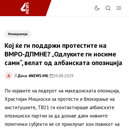
Македонија
Кој ќе ги поддржи протестите на
ВМРО-ДПМНЕ? „Одлуките ги носиме
сами“, велат од албанската опозиција
Деск 4NEWS.MK
|
20.08.2019
Д
По изјавите на лидерот на македонската опозиција,
Христијан Мицкоски за протести и блокирање на
институциите, ТВ21 ги контактираше албанските
опозициски партии за да дознае дали нивните
политички субјекти ќе се приклучат кон повикот на