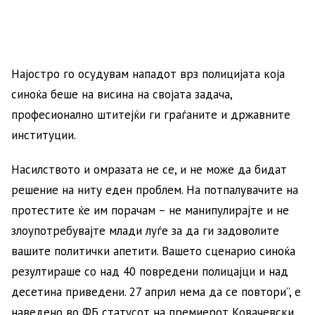
Најостро го осудувам нападот врз полицијата која
синоќа беше на висина на својата задача,
професионално штитејќи ги граѓаните и државните
институции.
Насилството и омразата не се, и не може да бидат
решение на ниту еден проблем. На потпалувачите на
протестите ќе им порачам – не манипулирајте и не
злоупотребувајте млади луѓе за да ги задоволите
вашите политички апетити. Вашето сценарио синоќа
резултираше со над 40 повредени полицајци и над
десетина приведени. 27 април нема да се повтори”, е
наведено во ФБ статусот на премиерот Ковачевски.