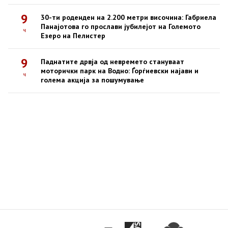
9
30-ти роденден на 2.200 метри височина: Габриела
Панајотова го прослави јубилејот на Големото
ч
Езеро на Пелистер
9
Паднатите дрвја од невремето стануваат
моторички парк на Водно: Ѓорѓиевски најави и
ч
голема акција за пошумување