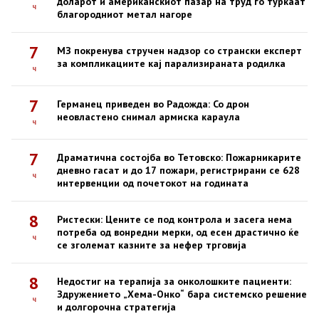
доларот и американскиот пазар на труд го туркаат
ч
благородниот метал нагоре
7
МЗ покренува стручен надзор со странски експерт
за компликациите кај парализираната родилка
ч
7
Германец приведен во Радожда: Со дрон
неовластено снимал армиска караула
ч
7
Драматична состојба во Тетовско: Пожарникарите
дневно гасат и до 17 пожари, регистрирани се 628
ч
интервенции од почетокот на годината
8
Ристески: Цените се под контрола и засега нема
потреба од вонредни мерки, од есен драстично ќе
ч
се зголемат казните за нефер трговија
8
Недостиг на терапија за онколошките пациенти:
Здружението „Хема-Онко“ бара системско решение
ч
и долгорочна стратегија