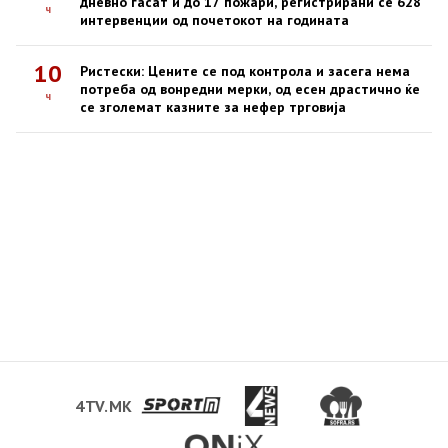
дневно гасат и до 17 пожари, регистрирани се 628
ч
интервенции од почетокот на годината
10
Ристески: Цените се под контрола и засега нема
потреба од вонредни мерки, од есен драстично ќе
ч
се зголемат казните за нефер трговија
4TV.MK