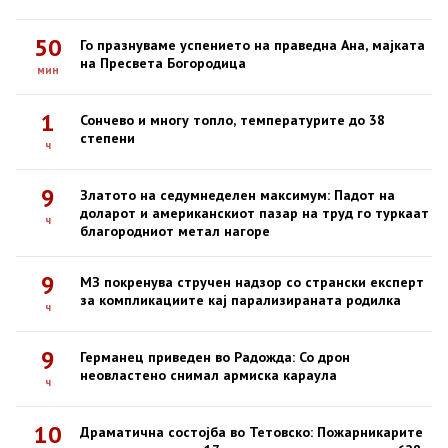
50
Го празнуваме успението на праведна Ана, мајката
на Пресвета Богородица
мин
1
Сончево и многу топло, температурите до 38
степени
ч
9
Златото на седумнеделен максимум: Падот на
доларот и американскиот пазар на труд го туркаат
ч
благородниот метал нагоре
9
МЗ покренува стручен надзор со странски експерт
за компликациите кај парализираната родилка
ч
9
Германец приведен во Радожда: Со дрон
неовластено снимал армиска караула
ч
10
Драматична состојба во Тетовско: Пожарникарите