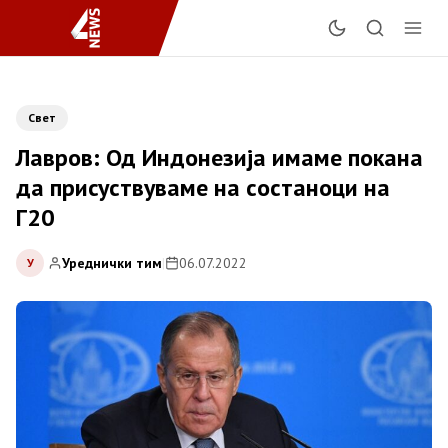
Свет
Лавров: Од Индонезија имаме покана
да присуствуваме на состаноци на
Г20
Уреднички тим
|
06.07.2022
У