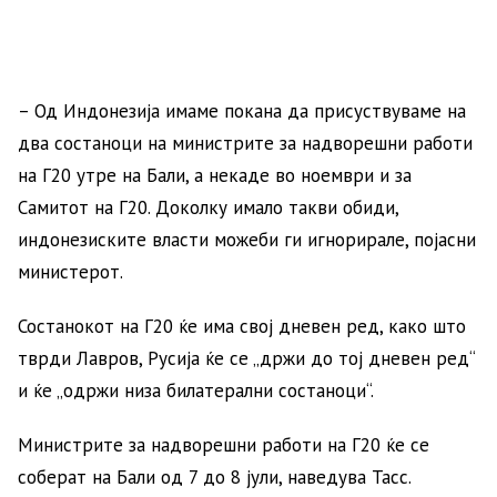
– Од Индонезија имаме покана да присуствуваме на
два состаноци на министрите за надворешни работи
на Г20 утре на Бали, а некаде во ноември и за
Самитот на Г20. Доколку имало такви обиди,
индонезиските власти можеби ги игнорирале, појасни
министерот.
Состанокот на Г20 ќе има свој дневен ред, како што
тврди Лавров, Русија ќе се „држи до тој дневен ред“
и ќе „одржи низа билатерални состаноци“.
Министрите за надворешни работи на Г20 ќе се
соберат на Бали од 7 до 8 јули, наведува Тасс.