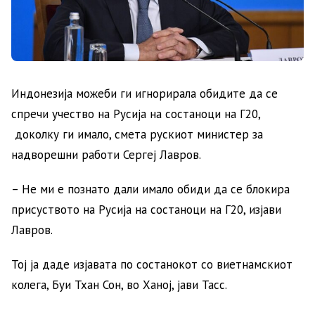
Индонезија можеби ги игнорирала обидите да се
спречи учество на Русија на состаноци на Г20,
доколку ги имало, смета рускиот министер за
надворешни работи Сергеј Лавров.
– Не ми е познато дали имало обиди да се блокира
присуството на Русија на состаноци на Г20, изјави
Лавров.
Тој ја даде изјавата по состанокот со виетнамскиот
колега, Буи Тхан Сон, во Ханој, јави Тасс.