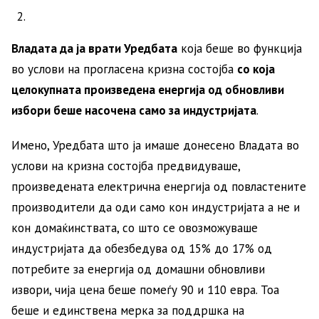
Владата да ја врати Уредбата
која беше во функција
во услови на прогласена кризна состојба
со која
целокупната произведена енергија од обновливи
избори беше насочена само за индустријата
.
Имено, Уредбата што ја имаше донесено Владата во
услови на кризна состојба предвидуваше,
произведената електрична енергија од повластените
производители да оди само кон индустријата а не и
кон домаќинствата, со што се овозможуваше
индустријата да обезбедува од 15% до 17% од
потребите за енергија од домашни обновливи
извори, чија цена беше помеѓу 90 и 110 евра. Тоа
беше и единствена мерка за поддршка на