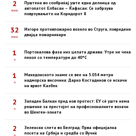
2
Пуштена во сообраќај уште една делница од
автопатот Елбасан – Ќафасан: Се забрзува
мин
поврзувањето на Коридорот 8
32
Изгоре противпожарно возило во Струга, повредени
двајца пожарникари
мин
1
Портокалова фаза низ целата држава: Утре не чека
пекол со температури до 40°C
ч
1
Македонското знаме се вее на 5.054 метри
надморска височина: Дарко Костадинов се искачи
ч
на врвот Казбек
2
Западен Балкан пред нов протест: ЕУ сè уште нема
решение за престојот на професионалните возачи
ч
во Шенген-зоната
2
Зеленски слета во Белград: Прва официјална
посета на Србија и средба со Вучиќ
ч