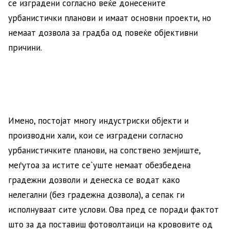
се изградени согласно веќе донесените
урбанистички планови и имаат основни проекти, но
немаат дозвола за градба од повеќе објективни
причини.
Имено, постојат многу индустриски објекти и
производни хали, кои се изградени согласно
урбанистичките планови, на сопствено земјиште,
меѓутоа за истите се`уште немаат обезбедена
градежни дозволи и денеска се водат како
нелегални (без градежна дозвола), а сепак ги
исполнуваат сите услови. Ова пред се поради фактот
што за да поставиш фотоволтаици на крововите од