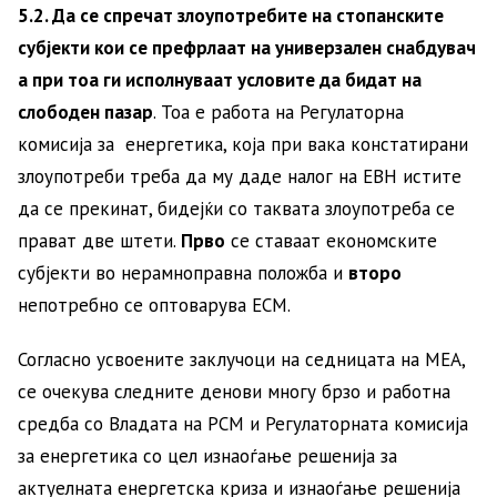
5.2. Да се спречат злоупотребите на стопанските
субјекти кои се префрлаат на универзален снабдувач
а при тоа ги исполнуваат условите да бидат на
слободен пазар
. Тоа е работа на Регулаторна
комисија за енергетика, која при вака констатирани
злоупотреби треба да му даде налог на ЕВН истите
да се прекинат, бидејќи со таквата злоупотреба се
прават две штети.
Прво
се ставаат економските
субјекти во нерамноправна положба и
второ
непотребно се оптоварува ЕСМ.
Согласно усвоените заклучоци на седницата на МЕА,
се очекува следните денови многу брзо и работна
средба со Владата на РСМ и Регулаторната комисија
за енергетика со цел изнаоѓање решенија за
актуелната енергетска криза и изнаоѓање решенија