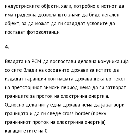
индустриските објекти, хали, потребно е истиот да
има градежна дозвола што значи да биде легален
објект, за да можат да ги создадат условите да
постават фотоволтаици.
4.
Владата на РСМ да воспостави деловна комуникација
со сите Влади на соседните држави за истите да
издадат гаранции кон нашата држава дека во текот
на претстојниот зимски период нема да ги затворат
границите за проток на електрична енергија.
Односно дека ниту една држава нема да ја затвори
границата и да ги сведе cross border (преку
граничниот проток на електрична енергија)
капацитетите на 0.