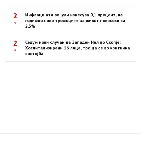
2
Инфлацијата во јули изнесува 0,1 процент, на
годишно ниво трошоците за живот повисоки за
ч
2,3%
2
Седум нови случаи на Западен Нил во Скопје:
Хоспитализирани 16 лица, тројца се во критична
ч
состојба