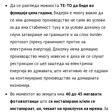
Да се разгледа можноста
ТЕ-ТО да биде во
функција цела година
, бидејќи е многу важно да
се има домашно производство не само во услови
за да има стабилност туку и за услови доколку се
случи затворање на границите и на cross border
протокот (преку граничниот проток на
електрична енергија). Доколку нема домашно
производство многу извесно е дека ќе се случат
рестрикции со цел заштеда на електрична
енергија во државата, што негативно ќе се одрази
на континуирано производство на домашната
економија .
Во моментот во земјата има
40 до 45 мегавати
фотоволтаици
што
се инсталирани и/или се
инсталираат
,
но, чекаат на приклучок на мрежа.
За