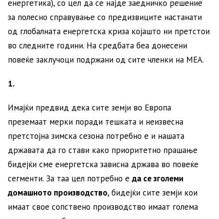
енергетика), со цел да се најде заедничко решение
за полесно справување со предизвиците настанати
од глобалната енергетска криза којашто ни претстои
во следните години. На средбата беа донесени
повеќе заклучоци подржани од сите членки на МЕА.
1.
Имајќи предвид дека сите земји во Европа
преземаат мерки поради тешката и неизвесна
претстојна зимска сезона потребно е и нашата
државата да го стави како приоритетно прашање
бидејќи сме енергетска зависна држава во повеќе
сегменти. За таа цел потребно е
да се зголеми
домашното производство
, бидејќи сите земји кои
имаат свое сопствено производство имаат голема