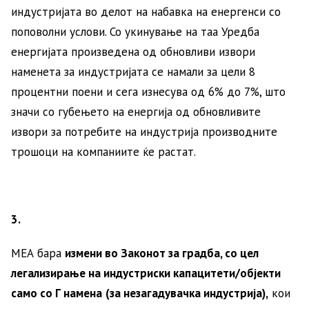
индустријата во делот на набавка на енергенси со
поповолни услови. Со укинување на таа Уредба
енергијата произведена од обновливи извори
наменета за индустријата се намали за цели 8
процентни поени и сега изнесува од 6% до 7%, што
значи со губењето на енергија од обновливите
извори за потребите на индустрија производните
трошоци на компаниите ќе растат.
3.
МЕА бара
измени во Законот за градба, со цел
легализирање на индустриски капацитети/објекти
само со Г намена
(за незагадувачка индустрија),
кои