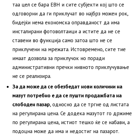
таа цел се бара ЕВН и сите субјекти кој што се
одговорни да ги приклучат во најбрз можен рок,
бидејќи нема економска оправданост да има
инсталирани фотоволтаици а истите да не се
ставени во функција само затоа што не се
приклучени на мрежата. Истовремено, сите тие
имаат дозвола за приклучок но поради
административни пречки нивното приклучување
не се реализира.
За да може да се обезбедат нови количини на
мазут потребно е да се пушти продажбата на
слободен пазар
, односно да се тргне од листата
на регулирана цена. Се додека мазутот го држиме
по регулирана цена, истиот тешко ќе се набави, а
подоцна може да има и недостиг на пазарот.