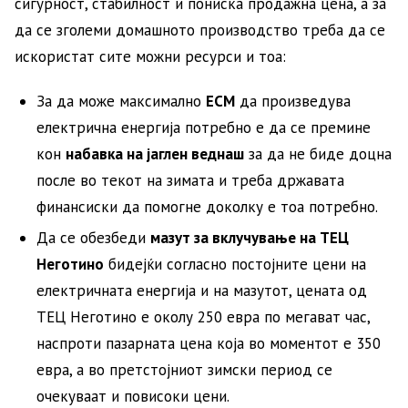
сигурност, стабилност и пониска продажна цена, а за
да се зголеми домашното производство треба да се
искористат сите можни ресурси и тоа:
За да може максимално
ЕСМ
да произведува
електрична енергија потребно е да се премине
кон
набавка на јаглен веднаш
за да не биде доцна
после во текот на зимата и треба државата
финансиски да помогне доколку е тоа потребно.
Да се обезбеди
мазут за вклучување на ТЕЦ
Неготино
бидејќи согласно постојните цени на
електричната енергија и на мазутот, цената од
ТЕЦ Неготино е околу 250 евра по мегават час,
наспроти пазарната цена која во моментот е 350
евра, а во претстојниот зимски период се
очекуваат и повисоки цени.