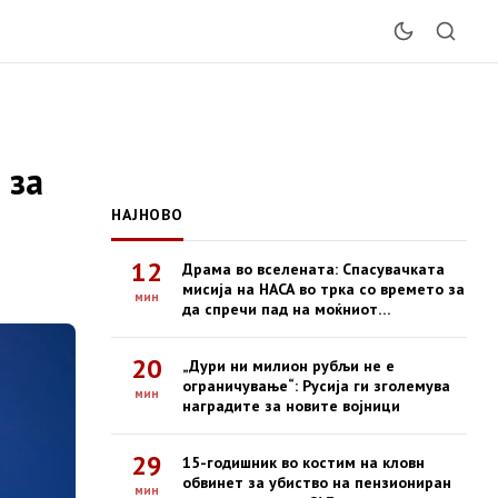
 за
НАЈНОВО
12
Драма во вселената: Спасувачката
мисија на НАСА во трка со времето за
мин
да спречи пад на моќниот
опсерваториум Swift
20
„Дури ни милион рубљи не е
ограничување“: Русија ги зголемува
мин
наградите за новите војници
29
15-годишник во костим на кловн
обвинет за убиство на пензиониран
мин