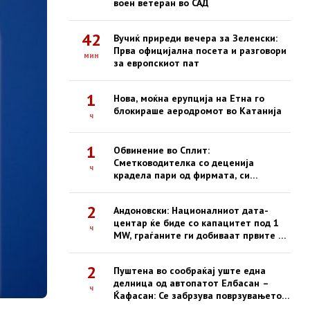
воен ветеран во САД
42
Вучиќ приреди вечера за Зеленски:
Прва официјална посета и разговори
мин
за европскиот пат
1
Нова, моќна ерупција на Етна го
блокираше аеродромот во Катанија
ч
1
Обвинение во Сплит:
Сметководителка со деценија
ч
крадела пари од фирмата, си
купувала недвижности
2
Андоновски: Националниот дата-
центар ќе биде со капацитет под 1
ч
MW, граѓаните ги добиваат првите е-
услуги на сигурна платформа
2
Пуштена во сообраќај уште една
делница од автопатот Елбасан –
ч
Ќафасан: Се забрзува поврзувањето
на Коридорот 8