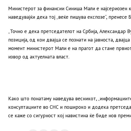
Министерот за финансии Синиша Мали е најсериозен ка
наведувајќи дека тој „веќе пишува експозе“, пренесе Б
„Точно е дека претседателот на Србија, Александар В
позиција, од кои двајца се познати на јавноста, двајц
момент министерот Мали е на прагот да стане првиот 
извор од актуелната власт.
Како што понатаму наведува весникот, „информациите
консултациите во СНС и пошироко и додека претседат
се каже со сигурност кој навистина ќе биде нов преми