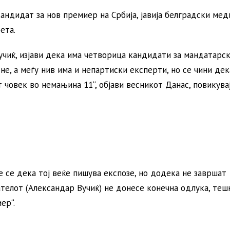
ндидат за нов премиер на Србија, јавија белградски мед
ета.
учиќ, изјави дека има четворица кандидати за мандатарс
а не, а меѓу нив има и непартиски експерти, но се чини дек
човек во немањина 11“, објави весникот Данас, повикувај
 се дека тој веќе пишува експозе, но додека не завршат
елот (Александар Вучиќ) не донесе конечна одлука, теш
ер“.