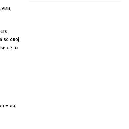
иуми,
ката
а во овој
ќи се на
ко е да