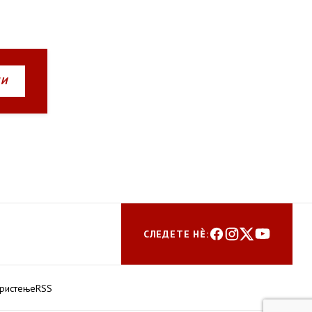
НИ
СЛЕДЕТЕ НЀ:
ористење
RSS