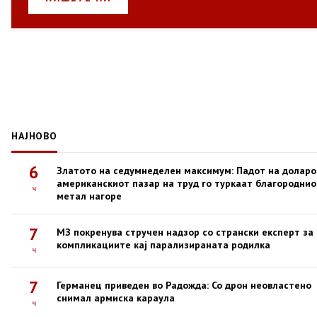
НАЈНОВО
6
Златото на седумнеделен максимум: Падот на доларо
американскиот пазар на труд го туркаат благороднио
ч
метал нагоре
7
МЗ покренува стручен надзор со странски експерт за
компликациите кај парализираната родилка
ч
7
Германец приведен во Радожда: Со дрон неовластено
снимал армиска караула
ч