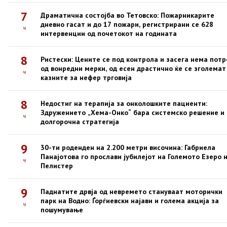
7
Драматична состојба во Тетовско: Пожарникарите
дневно гасат и до 17 пожари, регистрирани се 628
ч
интервенции од почетокот на годината
8
Ристески: Цените се под контрола и засега нема пот
од вонредни мерки, од есен драстично ќе се зголемат
ч
казните за нефер трговија
8
Недостиг на терапија за онколошките пациенти:
Здружението „Хема-Онко“ бара системско решение и
ч
долгорочна стратегија
9
30-ти роденден на 2.200 метри височина: Габриела
Панајотова го прослави јубилејот на Големото Езеро 
ч
Пелистер
9
Паднатите дрвја од невремето стануваат моторички
парк на Водно: Ѓорѓиевски најави и голема акција за
ч
пошумување