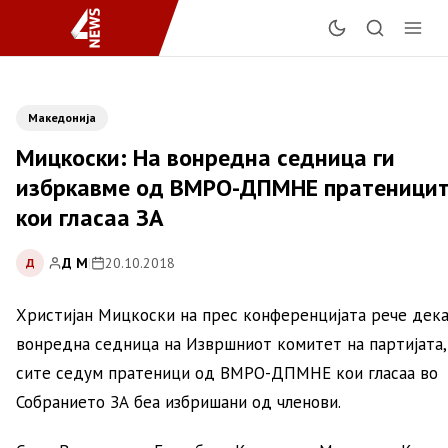
Македонија
Мицкоски: На вонредна седница ги
избркавме од ВМРО-ДПМНЕ пратеници
кои гласаа ЗА
Д М
|
20.10.2018
Д
Христијан Мицкоски на прес конференцијата рече дека
вонредна седница на Извршниот комитет на партијата,
сите седум пратеници од ВМРО-ДПМНЕ кои гласаа во
Собранието ЗА беа избришани од членови.