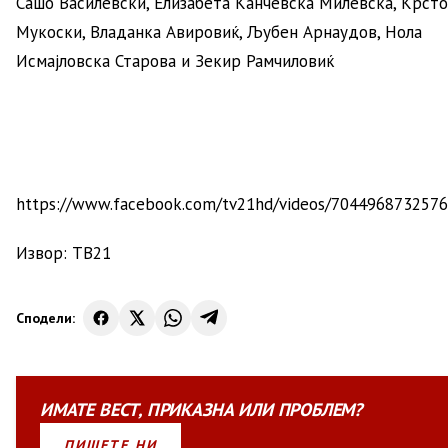
Сашо Василевски, Елизабета Канчевска Милевска, Крсто
Мукоски, Владанка Авировиќ, Љубен Арнаудов, Нола
Исмајловска Старова и Зекир Рамчиловиќ
https://www.facebook.com/tv21hd/videos/7044968732576
Извор: ТВ21
Сподели:
ИМАТЕ
ВЕСТ
,
ПРИКАЗНА
ИЛИ
ПРОБЛЕМ?
ПИШЕТЕ НИ