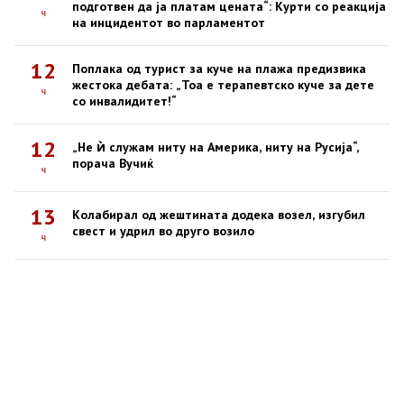
подготвен да ја платам цената“: Курти со реакција
ч
на инцидентот во парламентот
12
Поплака од турист за куче на плажа предизвика
жестока дебата: „Тоа е терапевтско куче за дете
ч
со инвалидитет!“
12
„Не ѝ служам ниту на Америка, ниту на Русија“,
порача Вучиќ
ч
13
Колабирал од жештината додека возел, изгубил
свест и удрил во друго возило
ч