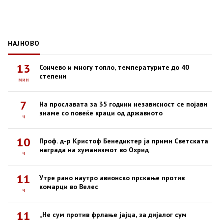
НАЈНОВО
13
Сончево и многу топло, температурите до 40
степени
мин
7
На прославата за 35 години независност се појави
знаме со повеќе краци од државното
ч
10
Проф. д-р Кристоф Бенедиктер ја прими Светската
награда на хуманизмот во Охрид
ч
11
Утре рано наутро авионско прскање против
комарци во Велес
ч
11
„Не сум против фрлање јајца, за дијалог сум