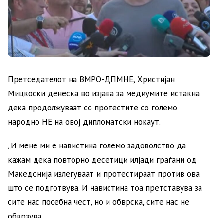
Претседателот на ВМРО-ДПМНЕ, Христијан
Мицкоски денеска во изјава за медиумите истакна
дека продолжуваат со протестите со големо
народно НЕ на овој дипломатски нокаут.
„И мене ми е навистина големо задоволство да
кажам дека повторно десетици илјади граѓани од
Македонија излегуваат и протестираат против ова
што се подготвува. И навистина тоа претставува за
сите нас посебна чест, но и обврска, сите нас не
обврзува.