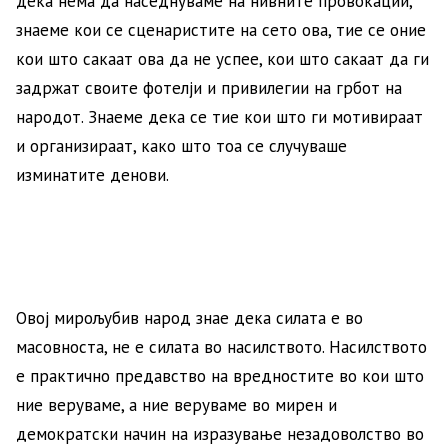
дека нема да наседнуваме на нивните провокации,
знаеме кои се сценаристите на сето ова, тие се оние
кои што сакаат ова да не успее, кои што сакаат да ги
задржат своите фотелји и привилегии на грбот на
народот. Знаеме дека се тие кои што ги мотивираат
и организираат, како што тоа се случуваше
изминатите денови.
Овој мирољубив народ знае дека силата е во
масовноста, не е силата во насилството. Насилството
е практично предавство на вредностите во кои што
ние веруваме, а ние веруваме во мирен и
демократски начин на изразување незадоволство во