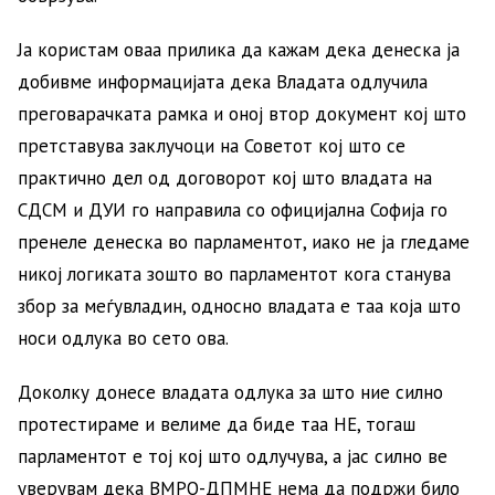
Ја користам оваа прилика да кажам дека денеска ја
добивме информацијата дека Владата одлучила
преговарачката рамка и оној втор документ кој што
претставува заклучоци на Советот кој што се
практично дел од договорот кој што владата на
СДСМ и ДУИ го направила со официјална Софија го
пренеле денеска во парламентот, иако не ја гледаме
никој логиката зошто во парламентот кога станува
збор за меѓувладин, односно владата е таа која што
носи одлука во сето ова.
Доколку донесе владата одлука за што ние силно
протестираме и велиме да биде таа НЕ, тогаш
парламентот е тој кој што одлучува, а јас силно ве
уверувам дека ВМРО-ДПМНЕ нема да подржи било