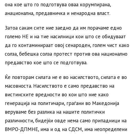
она кое што го подготвува оваа корумпирана,
анационална, предавничка и ненародна власт.
Затоа сакам сите ние заедно да им порачаме едно
големо НЕ и на тие насилници кои што се обидуваат
да го контаминираат овој сенароден, голем чист како
солза, бебешка солза протест против ова национално
предавство кое што се подготвува.
Ќе повторам силата не е во насилството, силата е во
масовноста. Насилството е само предавство на
вистинските вредности во кои што ние како
генерација на политичари, граѓани во Македонија
веруваме без разлика на нашите политички
различности, бидејќи овде нема само припадници на
ВМРО-ДПМНЕ, има и од на СДСМ, има неопределени