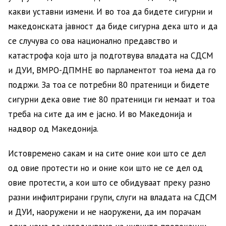
какви уставни измени. И во тоа да бидете сигурни и
македонската јавност да биде сигурна дека што и да
се случува со ова национално предавство и
катастрофа која што ја подготвува владата на СДСМ
и ДУИ, ВМРО-ДПМНЕ во парламентот тоа нема да го
подржи. За тоа се потребни 80 пратеници и бидете
сигурни дека овие тие 80 пратеници ги немаат и тоа
треба на сите да им е јасно. И во Македонија и
надвор од Македонија.
Истовремено сакам и на сите оние кои што се дел
од овие протести но и оние кои што не се дел од
овие протести, а кои што се обидуваат преку разно
разни инфилтрирани групи, слуги на владата на СДСМ
и ДУИ, наоружени и не наоружени, да им порачам