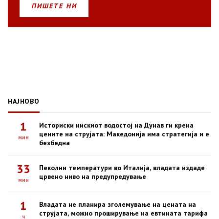
ПИШЕТЕ НИ
НАЈНОВО
1
Историски нискиот водостој на Дунав ги крена
цените на струјата: Македонија има стратегија и е
мин
безбедна
33
Пеколни температури во Италија, владата издаде
црвено ниво на предупредување
мин
1
Владата не планира зголемување на цената на
струјата, можно проширување на евтината тарифа
ч