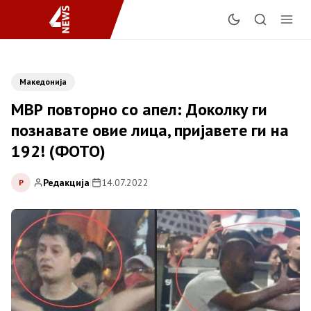
Македонија
МВР повторно со апел: Доколку ги
познавате овие лица, пријавете ги на
192! (ФОТО)
Редакција
|
14.07.2022
Р