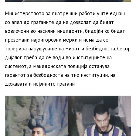
Министерството за внатрешни работи уште еднаш
со апел до граѓаните да не дозволат да бидат
вовлечени во насилни инциденти, бидејќи ќе бидат
преземани најригорозни мерки и нема да се
толерира нарушување на мирот и безбедноста. Секој
дијалог треба да се води во институциите на
системот, а македонската полиција останува
гарантот за безбедноста на тие институции, на
државата и нејзините граѓани.