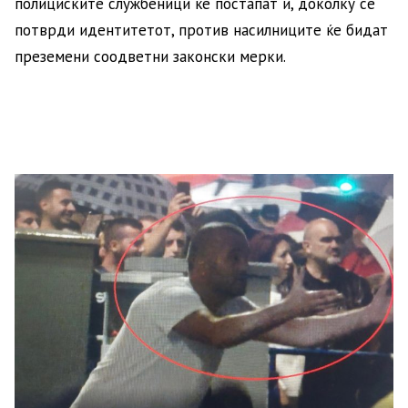
полициските службеници ќе постапат и, доколку се
потврди идентитетот, против насилниците ќе бидат
преземени соодветни законски мерки.