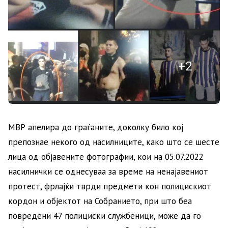
МВР апелира до граѓаните, доколку било кој
препознае некого од насилниците, како што се шесте
лица од објавените фотографии, кои на 05.07.2022
насилнички се однесуваа за време на ненајавениот
протест, фрлајќи тврди предмети кон полицискиот
кордон и објектот на Собранието, при што беа
повредени 47 полициски службеници, може да го