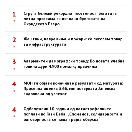
1
Струга бележи рекордна посетеност: Богатата
летна програма ги исполни бреговите на
ч
Охридското Езеро
2
Жештини, невремиња и пожари: сè поголем товар
за инфраструктурата
ч
3
Алармантен демографски тренд: Во новата учебна
година дури 4.900 помалку првачиња
ч
4
МОН ги објави конечните резултати од матурата:
Просечна оценка 3,66, министерката Јаневска
ч
задоволна од успехот
4
Одбележани 10 години од катастрофалните
поплави во Гази Баба: „Споменот, солидарноста и
ч
одговорноста се наша трајна обврска“