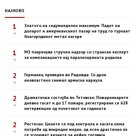
НАЈНОВО
1
Златото на седумнеделен максимум: Падот на
доларот и американскиот пазар на труд го туркаат
ч
благородниот метал нагоре
1
МЗ покренува стручен надзор со странски експерт
за компликациите кај парализираната родилка
ч
2
Германец приведен во Радожда: Со дрон
неовластено снимал армиска караула
ч
2
Драматична состојба во Тетовско: Пожарникарите
дневно гасат и до 17 пожари, регистрирани се 628
ч
интервенции од почетокот на годината
2
Ристески: Цените се под контрола и засега нема
потреба од вонредни мерки, од есен драстично ќе
ч
се зголемат казните за нефер трговија