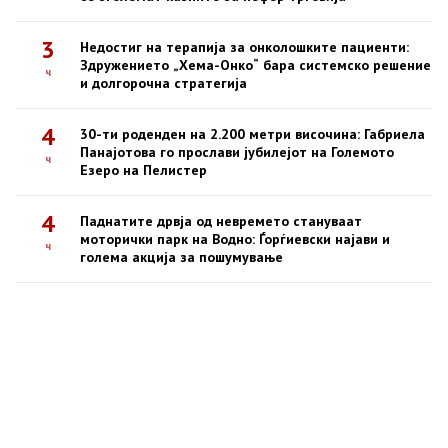
3
Недостиг на терапија за онколошките пациенти:
Здружението „Хема-Онко“ бара системско решение
ч
и долгорочна стратегија
4
30-ти роденден на 2.200 метри височина: Габриела
Панајотова го прослави јубилејот на Големото
ч
Езеро на Пелистер
4
Паднатите дрвја од невремето стануваат
моторички парк на Водно: Ѓорѓиевски најави и
ч
голема акција за пошумување