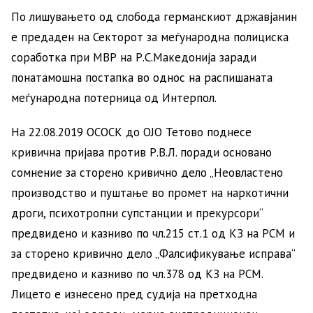
По лишувањето од слобода германскиот државјанин
е предаден на Секторот за меѓународна полициска
соработка при МВР на Р.С.Македонија заради
понатамошна постапка во однос на распишаната
меѓународна потерница од Интерпол.
На 22.08.2019 ОСОСК до ОЈО Тетово поднесе
кривична пријава против Р.В.Л. поради основано
сомнение за сторено кривично дело „Неовластено
производство и пуштање во промет на наркотични
дроги, психотропни супстанции и прекурсори“
предвидено и казниво по чл.215 ст.1 од КЗ на РСМ и
за сторено кривично дело „Фалсификување исправа“
предвидено и казниво по чл.378 од КЗ на РСМ.
Лицето е изнесено пред судија на претходна