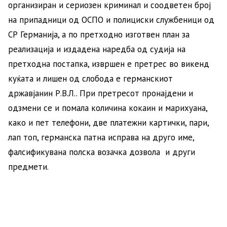
организиран и сериозен криминал и соодветен број
на припадници од ОСПО и полициски службеници од
СР Германија, а по претходно изготвен план за
реализација и издадена наредба од судија на
претходна постапка, извршен е претрес во викенд
куќата и лишен од слобода е германскиот
државјанин Р.В.Л.. При претресот пронајдени и
одзмени се и помала количина кокаин и марихуана,
како и пет телефони, две платежни картички, пари,
лап топ, германска патна исправа на друго име,
фалсификувана полска возачка дозвола и други
предмети.