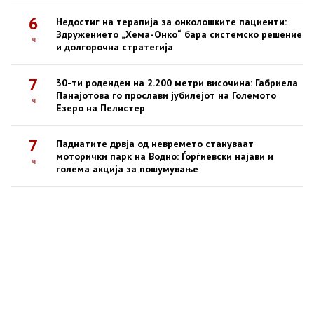
6
Недостиг на терапија за онколошките пациенти:
Здружението „Хема-Онко“ бара системско решение
ч
и долгорочна стратегија
7
30-ти роденден на 2.200 метри височина: Габриела
Панајотова го прослави јубилејот на Големото
ч
Езеро на Пелистер
7
Паднатите дрвја од невремето стануваат
моторички парк на Водно: Ѓорѓиевски најави и
ч
голема акција за пошумување