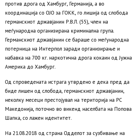
против дрога од Хамбург, Германија, а во
координација со ОЈО за ГОКК, го лишија од слобода
германскиот државјанин Р.В.Л. (55), член на
меѓународна организирана криминална група.
Германскиот државјанин се бараше со меѓународна
потерница на Интерпол заради организирање и
набавка на 700 кг. наркотична дрога кокаин од Јужна
Америка до Хамбург.
Од спроведената истрага утврдено е дека пред да
биде лишен од слобода, германскиот државјанин,
неколку месеци престојувал на територија на РС
Македонија, поточно во викенд населбата на Попова
Шапка, со лажен идентитет.
На 21.08.2018 од страна Одделот за сузбивање на