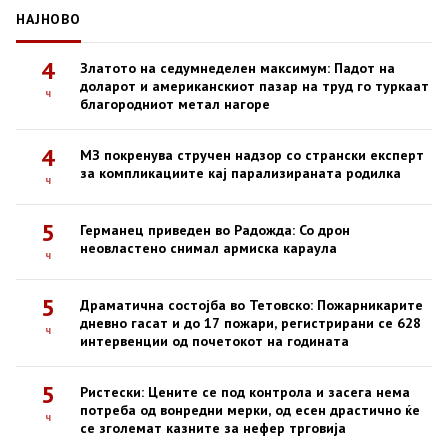
НАЈНОВО
4
Златото на седумнеделен максимум: Падот на
доларот и американскиот пазар на труд го туркаат
ч
благородниот метал нагоре
4
МЗ покренува стручен надзор со странски експерт
за компликациите кај парализираната родилка
ч
5
Германец приведен во Радожда: Со дрон
неовластено снимал армиска караула
ч
5
Драматична состојба во Тетовско: Пожарникарите
дневно гасат и до 17 пожари, регистрирани се 628
ч
интервенции од почетокот на годината
5
Ристески: Цените се под контрола и засега нема
потреба од вонредни мерки, од есен драстично ќе
ч
се зголемат казните за нефер трговија