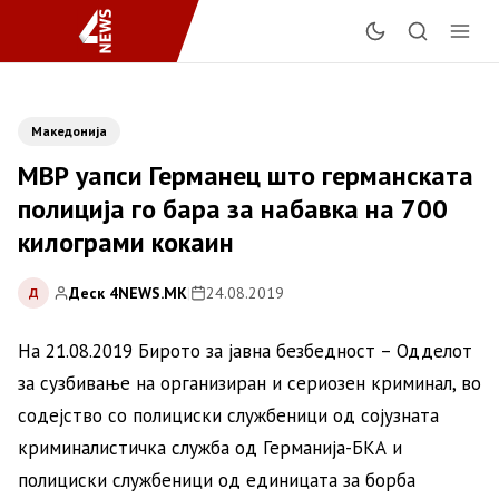
Македонија
МВР уапси Германец што германската
полиција го бара за набавка на 700
килограми кокаин
Деск 4NEWS.MK
|
24.08.2019
Д
На 21.08.2019 Бирото за јавна безбедност – Одделот
за сузбивање на организиран и сериозен криминал, во
содејство со полициски службеници од сојузната
криминалистичка служба од Германија-БКА и
полициски службеници од единицата за борба