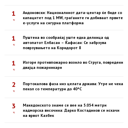
1
Андоновски: Националниот дата-центар ќе биде со
капацитет под 1 MW, граѓаните ги добиваат првите
ч
е-услуги на сигурна платформа
1
Пуштена во сообраќај уште една делница од
автопатот Елбасан – Ќафасан: Се забрзува
ч
поврзувањето на Коридорот 8
1
Изгоре противпожарно возило во Струга, повредени
двајца пожарникари
ч
2
Портокалова фаза низ целата држава: Утре не чека
пекол со температури до 40°C
ч
3
Македонското знаме се вее на 5.054 метри
надморска височина: Дарко Костадинов се искачи
ч
на врвот Казбек