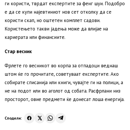
ги користи, тврдат експертите за фенг шуи. Подобро
е да се купи најевтиниот нов сет отколку да се
користи скап, но оштетен комплет садови.
Користењето такви јадења може да влијае на
кариерата или финансиите.
Стар весник
Фрлете го весникот во корпа за отпадоци веднаш
штом ќе го прочитате, советуваат експертите. Ако
собирате списанија или книги, чувајте ги на полици, а
не на подот или во аголот од собата. Расфрлани низ
просторот, овие предмети ќе донесат лоша енергија.
Сподели: