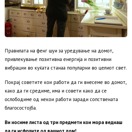
Правилата на фенг шуи за уредување на домот,
привлекување позитивна енергија и позитивни
вибрации во куќата станаа популарни во целиот свет.
Покрај советите кои работи да ги внесеме во домот,
како да ги средиме, има и совети како да се
ослободиме од некои работи заради сопствената
благосостојба.
Ви носиме листа од три предмети кои мора веднаш
да ги исфрлите од вашиот дом!