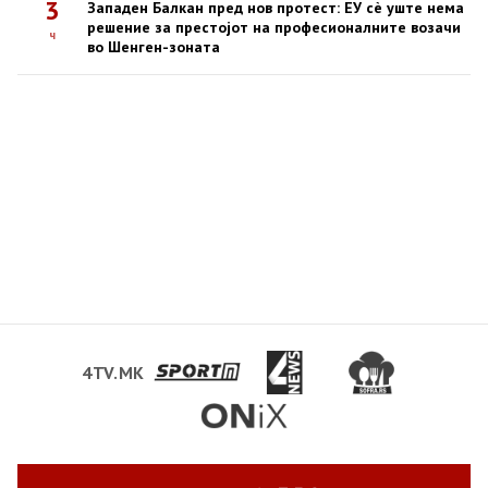
3
Западен Балкан пред нов протест: ЕУ сè уште нема
решение за престојот на професионалните возачи
ч
во Шенген-зоната
4TV.MK