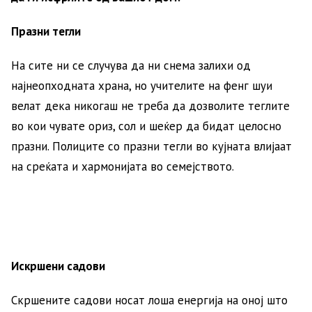
Празни тегли
На сите ни се случува да ни снема залихи од
најнеопходната храна, но учителите на фенг шуи
велат дека никогаш не треба да дозволите теглите
во кои чувате ориз, сол и шеќер да бидат целосно
празни. Полиците со празни тегли во кујната влијаат
на среќата и хармонијата во семејството.
Искршени садови
Скршените садови носат лоша енергија на оној што