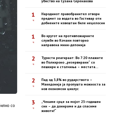
убиство на Сузана Серенакова
1
Народниот правобранител отвори
предмет за водата во Гостивар оти
ч
добиените извештаи биле нецелосни
1
Во кругот на противпожарните
служби во Кочани повторно
ч
направена мини-депонија
2
Туристи реагираат: Во 7:20 плажите
во Полихроно „резервирани“ со
ч
пешкири и столчиња – местата
зафатени, луѓето ги нема
2
Пад од 3,8% во рударството –
Македонија ја пропушта можноста за
ч
нов економски циклус
3
„Чекаме срце за мојот 23-годишен
билно со
син – да донираме и да спасиме
ч
животи!“