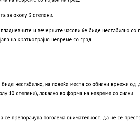
а за околу 3 степени.
опладневните и вечерните часови ќе биде нестабилно со 
ојава на краткотрајно невреме со град.
е биде нестабилно, на повеќе места со обилни врнежи од
колу 10 степени), локално во форма на невреме со силни
ња се препорачува поголема внимателност, да не се престо