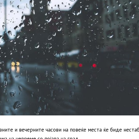
ните и вечерните часови на повеќе места ќе биде неста
ма на невреме со појава на град.