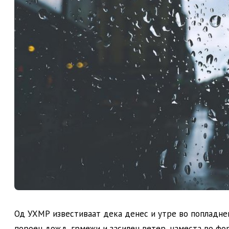
Од УХМР известиваат дека денес и утре во попладнев
пороен дожд, грмежи и засилен ветер, наместа во фор