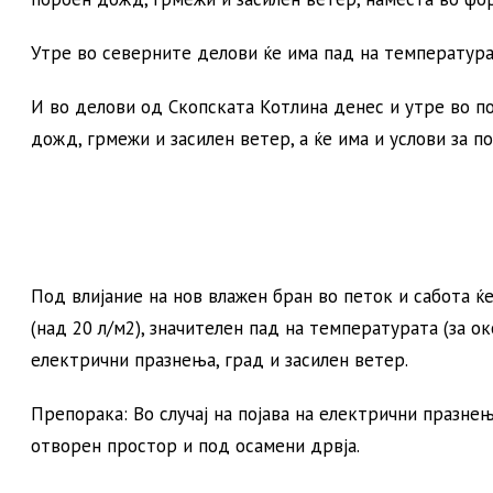
Утре во северните делови ќе има пад на температурат
И во делови од Скопската Котлина денес и утре во п
дожд, грмежи и засилен ветер, а ќе има и услови за п
Под влијание на нов влажен бран во петок и сабота ќ
(над 20 л/м2), значителен пад на температурата (за о
електрични празнења, град и засилен ветер.
Препорака: Во случај на појава на електрични празне
отворен простор и под осамени дрвја.