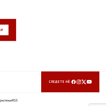
НИ
СЛЕДЕТЕ НЀ:
ористење
RSS