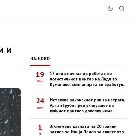
и и
НАЈНОВО
19
17 лица почнаа да работат во
логистичкиот центар на Лидл во
мин
Куманово, компанијата ќе вработува
и во наредниот период
24
Истекува законскиот рок за истрага,
Артан Груби пред укинување на
мин
куќниот притвор доколку нема
обвинение до 22 август
1
Зголемена казната на 20 години
затвор за Илија Панов за свирепото
ч