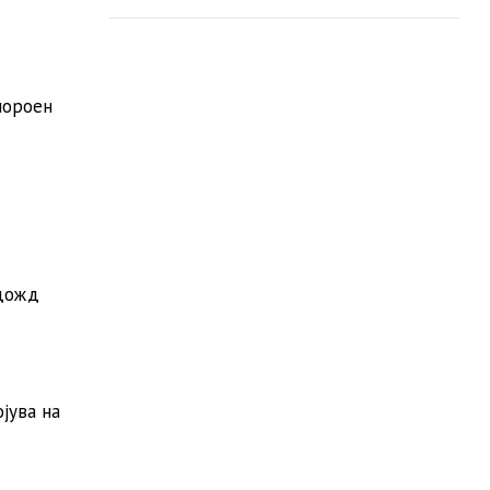
пороен
 дожд
јува на