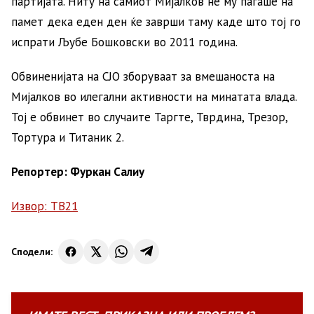
партијата. Ниту на самиот Мијалков не му паѓаше на
памет дека еден ден ќе заврши таму каде што тој го
испрати Љубе Бошковски во 2011 година.
Обвиненијата на СЈО зборуваат за вмешаноста на
Мијалков во илегални активности на минатата влада.
Тој е обвинет во случаите Таргте, Тврдина, Трезор,
Тортура и Титаник 2.
Репортер: Фуркан Салиу
Извор: ТВ21
Сподели: