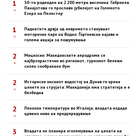
1
30-ти роденден на 2.200 метри височина: Габриела
Панајотова го прослави јубилејот на Големото
ч
Езеро на Пелистер
1
Паднатите дрвја од невремето стануваат
моторички парк на Водно: Ѓорѓиевски најави и
ч
голема акција за пошумување
2
Мицкоски: Македонските аеродроми се
најбрзорастечки во регионот, туризмот бележи
ч
силен сообраќаен бум
2
Историски нискиот водостој на Дунав ги крена
цените на струјата: Македонија има стратегија и е
ч
безбедна
2
Пеколни температури во Италија, владата издаде
црвено ниво на предупредување
ч
3
Владата не планира зголемување на цената на