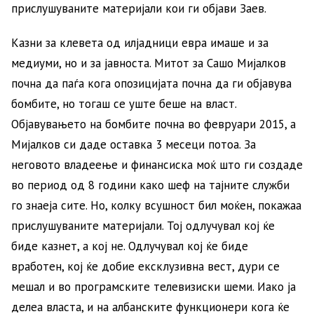
прислушуваните материјали кои ги објави Заев.
Казни за клевета од илјадници евра имаше и за
медиуми, но и за јавноста. Митот за Сашо Мијалков
почна да паѓа кога опозицијата почна да ги објавува
бомбите, но тогаш се уште беше на власт.
Објавувањето на бомбите почна во февруари 2015, а
Мијалков си даде оставка 3 месеци потоа. За
неговото владеење и финансиска моќ што ги создаде
во период од 8 години како шеф на тајните служби
го знаеја сите. Но, колку всушност бил моќен, покажаа
прислушуваните материјали. Тој одлучувал кој ќе
биде казнет, а кој не. Одлучувал кој ќе биде
вработен, кој ќе добие ексклузивна вест, дури се
мешал и во програмските телевизиски шеми. Иако ја
делеа власта, и на албанските функционери кога ќе