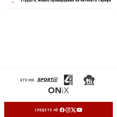
струјата, можно проширување на евтината тарифа
ч
4TV.MK
СЛЕДЕТЕ НЀ: