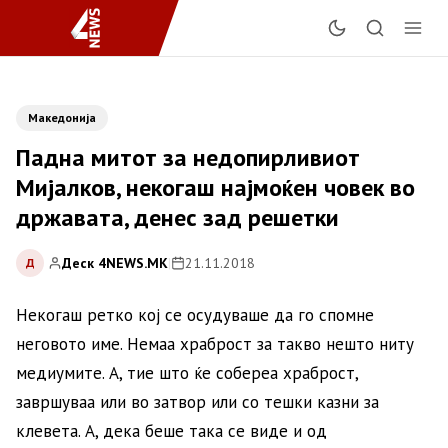
Македонија
Падна митот за недопирливиот
Мијалков, некогаш најмоќен човек во
државата, денес зад решетки
Деск 4NEWS.MK
|
21.11.2018
Д
Некогаш ретко кој се осудуваше да го спомне
неговото име. Немаа храброст за такво нешто ниту
медиумите. А, тие што ќе собереа храброст,
завршуваа или во затвор или со тешки казни за
клевета. А, дека беше така се виде и од