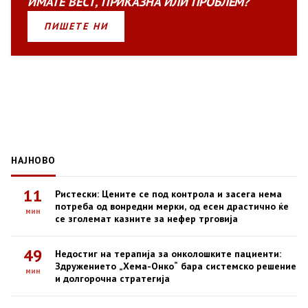
ИМАТЕ
ВЕСТ
,
ПРИКАЗНА
ИЛИ
ПРОБЛЕМ?
ПИШЕТЕ НИ
НАЈНОВО
11
Ристески: Цените се под контрола и засега нема
потреба од вонредни мерки, од есен драстично ќе
мин
се зголемат казните за нефер трговија
49
Недостиг на терапија за онколошките пациенти:
Здружението „Хема-Онко“ бара системско решение
мин
и долгорочна стратегија