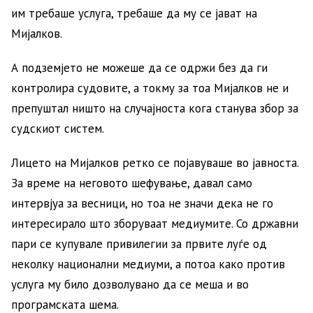
им требаше услуга, требаше да му се јават на
Мијалков.
А подземјето не можеше да се одржи без да ги
контролира судовите, а токму за тоа Мијалков не и
препуштал ништо на случајноста кога станува збор за
судскиот систем.
Лицето на Мијалков ретко се појавуваше во јавноста.
За време на неговото шефување, давал само
интервјуа за весници, но тоа не значи дека не го
интересирало што зборуваат медиумите. Со државни
пари се купувале привилегии за првите луѓе од
неколку национални медиуми, а потоа како против
услуга му било дозволувано да се меша и во
програмската шема.