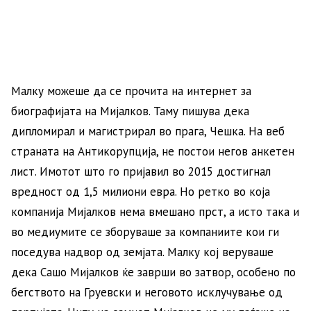
Малку можеше да се прочита на интернет за
биографијата на Мијалков. Таму пишува дека
дипломирал и магистрирал во прага, Чешка. На веб
страната на Антикорупција, не постои негов анкетен
лист. Имотот што го пријавил во 2015 достигнал
вредност од 1,5 милиони евра. Но ретко во која
компанија Мијалков нема вмешано прст, а исто така и
во медиумите се зборуваше за компаниите кои ги
поседува надвор од земјата. Малку кој веруваше
дека Сашо Мијалков ќе заврши во затвор, особено по
бегството на Груевски и неговото исклучување од