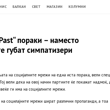
НИС
БАЛКАН
СВЕТ
МАГАЗИН
КОЛУМНИ
Past“ пораки – наместо
е губат симпатизери
ата на социјалните мрежи на една иста порака, вели спе
Тој вели дека на овој начин партиите ќе покажат надмоќ, 
веќе ги има на социјалните мрежи.
 на социлајните мрежи шират различни пропаганди, а тоа