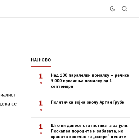
НАЈНОВО
1
Над 100 паралелки помалку – речиси
5.000 првачиња помалку од 1
ч
септември
циалист
1
Политичка војна околу Артан Груби
дека се
ч
1
Што ни донесе статистиката за јули:
Поскапеа пороците и забавата, но
ч
храната конечно ги „смири“ цените