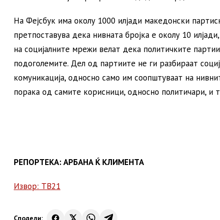
На Фејсбук има околу 1000 илјади македонски партиски
претпоставува дека нивната бројка е околу 10 илјади,
на социјалните мрежи велат дека политичките партии 
подоголемите. Дел од партиите не ги разбираат социј
комуникација, односно само им соопштуваат на нивни
порака од самите корисници, односно политичари, и 
РЕПОРТЕКА: АРБАНА Ќ КЛИМЕНТА
Извор: ТВ21
Сподели: