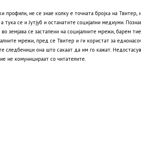
 профили, не се знае колку е точната бројка на Твитер, 
 а тука се и Јутјуб и останатите социјални медиуми. Позн
во земјава се застапени на социјалните мрежи, барем тие
алните мрежи, пред се Твитер и ги користат за еднонасо
те следбеници она што сакаат да им го кажат. Недостасув
тие не комуницираат со читателите.