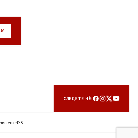
НИ
СЛЕДЕТЕ НЀ:
ористење
RSS