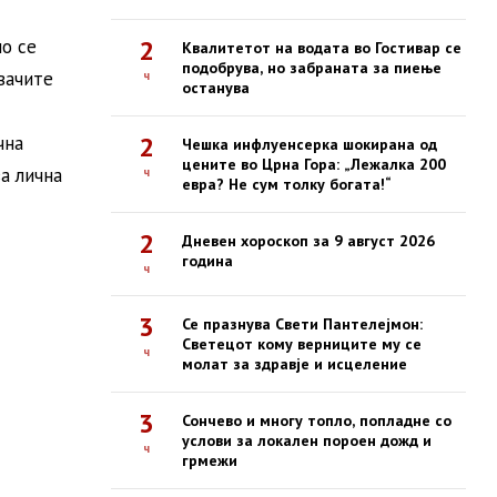
2
но се
Квалитетот на водата во Гостивар се
подобрува, но забраната за пиење
авачите
ч
останува
2
чна
Чешка инфлуенсерка шокирана од
цените во Црна Гора: „Лежалка 200
а лична
ч
евра? Не сум толку богата!“
2
Дневен хороскоп за 9 август 2026
година
ч
3
Се празнува Свети Пантелејмон:
Светецот кому верниците му се
ч
молат за здравје и исцеление
3
Сончево и многу топло, попладне со
услови за локален пороен дожд и
ч
грмежи