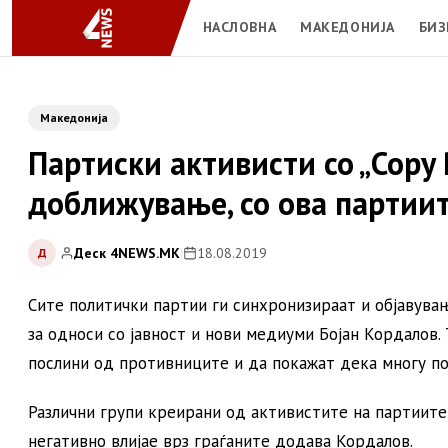
НАСЛОВНА
МАКЕДОНИЈА
БИЗ
Македонија
Партиски активисти со „Copy 
доближување, со ова партиит
Деск 4NEWS.MK
|
18.08.2019
Д
Сите политички партии ги синхронизираат и објавувањ
за односи со јавност и нови медиуми Бојан Кордалов. 
послини од противниците и да покажат дека многу по
Различни групи креирани од активистите на партиите
негативно влијае врз граѓаните додава Кордалов.