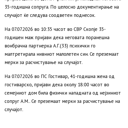
35-годишна сопруга. По целосно документирање на
случајот ќе следува соодветен поднесок.
На 07.07.2026 во 10:35 часот во СВР Скопје 35-
годишен маж пријави дека неговата поранешна
вонбрачна партнерка А.Г.(33) психички го
малтретирала нивниот малолетен син. Се преземаат
мерки за расчистување на случајот.
На 07.07.2026 во ПС Гостивар, 41-годишна жена од
гостиварско, пријави дека околу 18:00 часот во
семејниот дом била физички нападната од нејзиниот
сопруг А.М.. Се преземаат мерки за расчистување на
случајот.