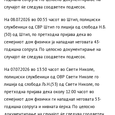
случајот ќе следува соодветен поднесок.
На 08.07.2026 во 00:55 часот во Штип, полициски
службеници од СВР Штип го лишија од слобода Н.Б.
(50) од Штип, по претходна пријава дека во
семејниот дом физички ја нападнал неговата 43-
годишна сопруга. По целосно документирање на
случајот ќе следува соодветен поднесок.
На 07.07.2026 во 13:50 часот во Свети Николе,
полициски службеници од ОВР Свети Николе го
лишија од слобода Љ.Н.(53) од Свети Николе, по
претходна пријава дека околу 12:00 часот во
семејниот дом физички ги нападнал неговата 53-
годишна сопруга и нивната ќерка. По целосно
документирање на случајот ќе следува соодветен