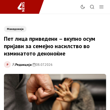
Македонија
Пет лица приведени – вкупно осум
пријави за семејно насилство во
изминатото деноноќие
Редакција
|
08.07.2026
Р