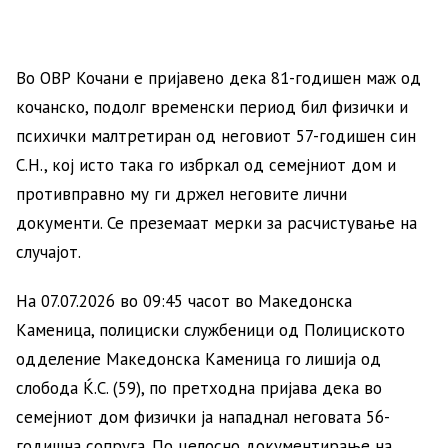
Во ОВР Кочани е пријавено дека 81-годишен маж од
кочанско, подолг временски период бил физички и
психички малтретиран од неговиот 57-годишен син
С.Н., кој исто така го избркал од семејниот дом и
противправно му ги држел неговите лични
документи. Се преземаат мерки за расчистување на
случајот.
На 07.07.2026 во 09:45 часот во Македонска
Каменица, полициски службеници од Полициското
одделение Македонска Каменица го лишија од
слобода Ќ.С. (59), по претходна пријава дека во
семејниот дом физички ја нападнал неговата 56-
годишна сопруга. По целосно документирање на