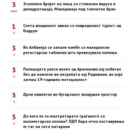
3
Зголемен бројот на лица со стомачни вируси и
дехидратација, Македонија под топлотен бран
мин
1
Слета владиниот авион со повредениот турист од
Бодрум
ч
3
Во Албанија се запали комбе со македонски
регистарски таблички што превезувало пилиња
ч
3
Полицијата уапси возач од Арачиново кој избегал
без да помогне во несреќата кај Радишани, во која
ч
загина 19-годишен мотоциклист
3
Дрон навлегол во бугарскиот воздушен простор
ч
5
До кога ќе ги малтретирате граѓаните со
километарски колони? ЛДП бара итно поставување
ч
м-таг на сите патарини