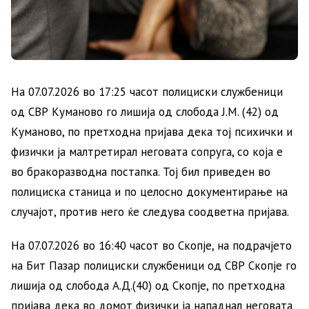
На 07.07.2026 во 17:25 часот полициски службеници
од СВР Куманово го лишија од слобода Ј.М. (42) од
Куманово, по претходна пријава дека тој психички и
физички ја малтретирал неговата сопруга, со која е
во бракоразводна постапка. Тој бил приведен во
полициска станица и по целосно документирање на
случајот, против него ќе следува соодветна пријава.
На 07.07.2026 во 16:40 часот во Скопје, на подрачјето
на Бит Пазар полициски службеници од СВР Скопје го
лишија од слобода А.Д.(40) од Скопје, по претходна
пријава дека во домот физички ја нападнал неговата