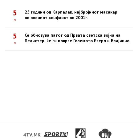
5
25 години од Карпалак, најбројниот масакар
во воениот конфликт во 2001г.
ч
5
Се обновува патот од Првата светска војна на
Пелистер, ќе ги поврзе Големото Езеро и Брајчино
ч
4TV.MK