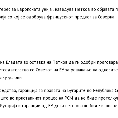
ерес за Европската унија“, наведува Петков во објавата п
ија со кој се одобрува францускиот предлог за Северна
на Владата во оставка на Петков да ги одобри преговара
тседателство со Советот на ЕУ за решавање на односите
лку услови.
дство, гаранција за правата на Бугарите во Република С
ишто во пристапниот процес на РСМ да не биде протолку
угарија и гаранции од ЕУ дека сето ова ќе биде исполнет