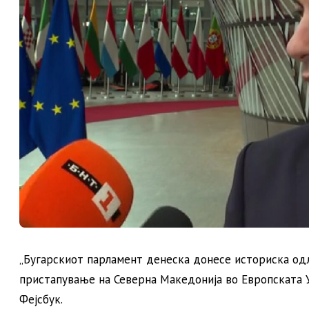
„Бугарскиот парламент денеска донесе историска одл
пристапување на Северна Македонија во Европската У
Фејсбук.