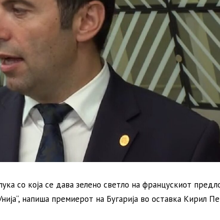
ука со која се дава зелено светло на францускиот предло
нија“, напиша премиерот на Бугарија во оставка Кирил Пе