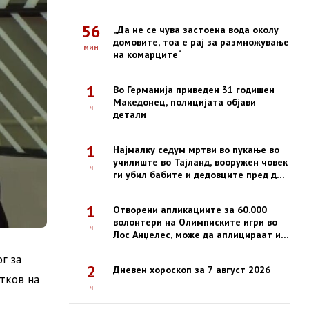
одлука од Граѓанскиот суд Скопје
56
„Да не се чува застоена вода околу
домовите, тоа е рај за размножување
мин
на комарците“
1
Во Германија приведен 31 годишен
Македонец, полицијата објави
ч
детали
1
Најмалку седум мртви во пукање во
училиште во Тајланд, вооружен човек
ч
ги убил бабите и дедовците пред да
отвори оган во училиште
1
Отворени апликациите за 60.000
волонтери на Олимписките игри во
ч
Лос Анџелес, може да аплицираат и
кандидати од Македонија
г за
2
Дневен хороскоп за 7 август 2026
тков на
ч