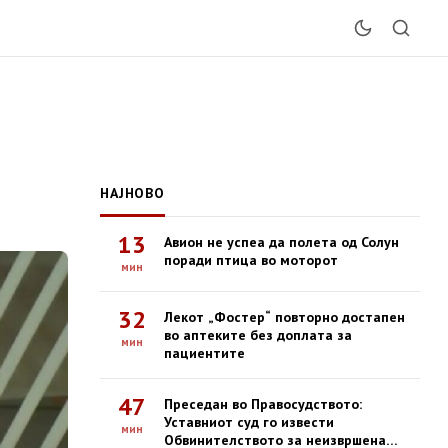
НАЈНОВО
13
Авион не успеа да полета од Солун
поради птица во моторот
мин
32
Лекот „Фостер“ повторно достапен
во аптеките без доплата за
мин
пациентите
47
Преседан во Правосудството:
Уставниот суд го извести
мин
Обвинителството за неизвршена