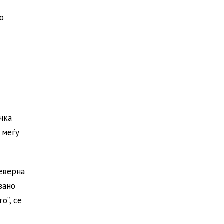
о
чка
 меѓу
еверна
вано
о“, се