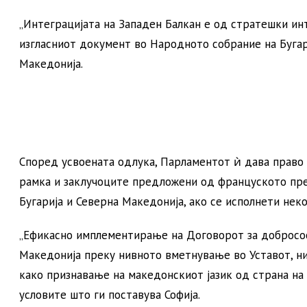
„Интеграцијата на Западен Балкан е од стратешки инт
изгласниот документ во Народното собрание на Бугар
Македонија.
Според усвоената одлука, Парламентот ѝ дава право 
рамка и заклучоците предложени од француското пре
Бугарија и Северна Македонија, ако се исполнети неко
„Ефикасно имплементирање на Договорот за добрососе
Македонија преку нивното вметнување во Уставот, н
како признавање на македонскиот јазик од страна на Б
условите што ги поставува Софија.