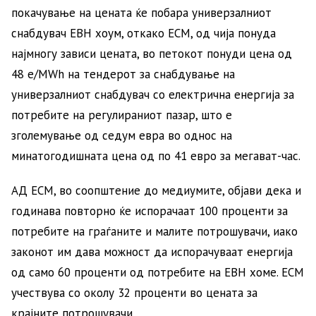
покачување на цената ќе побара универзалниот
снабдувач ЕВН хоум, откако ЕСМ, од чија понуда
најмногу зависи цената, во петокот понуди цена од
48 e/MWh на тендерот за снабдување на
универзалниот снабдувач со електрична енергија за
потребите на регулираниот пазар, што е
зголемување од седум евра во однос на
минатогодишната цена од по 41 евро за мегават-час.
АД ЕСМ, во соопштение до медиумите, објави дека и
годинава повторно ќе испорачаат 100 проценти за
потребите на граѓаните и малите потрошувачи, иако
законот им дава можност да испорачуваат енергија
од само 60 проценти од потребите на ЕВН хоме. ЕСМ
учествува со околу 32 проценти во цената за
крајните потрошувачи.