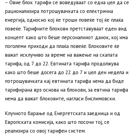
– Овие блок тарифи се воведуваат со една цел да се
рационализира потрошувачката со електрична
енергија, односно кој ќе троши повеќе тој ќе плаќа
повеќе. Тарифните блокови претставуваат еден вид
концепт како што беше персоналниот данок, кој има
поголеми приходи да плаќа повеќе. Блоковите ќе
важат исклучиво за време на важење на скапата
тарифа, од 7 до 22. Евтината тарифа продолжува
како што беше досега до 22 до 7 и цел ден недела и
потрошувачката кај евтината тарифа нема да биде
тарифирана врз основа на блокови, за евтина тарифа
нема да важат блоковите, нагласи Бислимовски.
Клучното барање од Енергетската заедница и од
Европската комисија, како што посочи тој, се
реализира со овој тарифен систем.