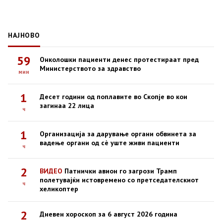
НАЈНОВО
59
Онколошки пациенти денес протестираат пред
Министерството за здравство
мин
1
Десет години од поплавите во Скопје во кои
загинаа 22 лица
ч
1
Организација за дарување органи обвинета за
вадење органи од сè уште живи пациенти
ч
2
ВИДЕО
Патнички авион го загрози Трамп
полетувајќи истовремено со претседателскиот
ч
хеликоптер
2
Дневен хороскоп за 6 август 2026 година