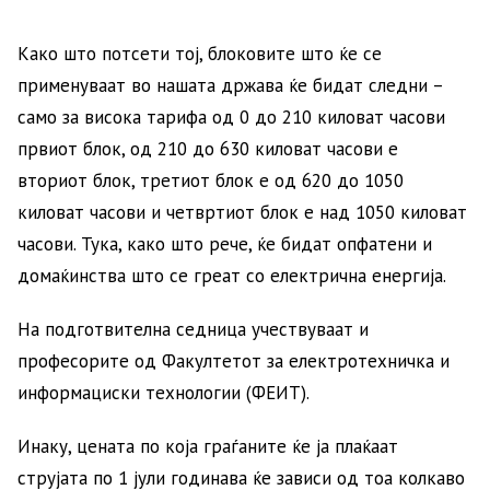
Како што потсети тој, блоковите што ќе се
применуваат во нашата држава ќе бидат следни –
само за висока тарифа од 0 до 210 киловат часови
првиот блок, од 210 до 630 киловат часови е
вториот блок, третиот блок е од 620 до 1050
киловат часови и четвртиот блок е над 1050 киловат
часови. Тука, како што рече, ќе бидат опфатени и
домаќинства што се греат со електрична енергија.
На подготвителна седница учествуваат и
професорите од Факултетот за електротехничка и
информациски технологии (ФЕИТ).
Инаку, цената по која граѓаните ќе ја плаќаат
струјата по 1 јули годинава ќе зависи од тоа колкаво