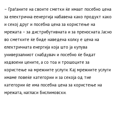
– Граѓаните на своите сметки ќе имаат посебно цена
за електрична еенергија набавена како продукт како
и секој друг и посебна цена за користење на
мрежата – за дистрибутивната и за преносната. Јасно
во сметките ќе биде наведена колку е цена на
електричната енергија која што ја купува
универзалниот снабдувач и посебно ќе бидат
издвоени цените, а со тоа и трошоците за
користење на мрежните услуги. Кај мрежните услуги
имаме повеќе категории и за секоја од тие
категории ќе има посебна цена за користење на
мрежата, нагласи Бислимовски.