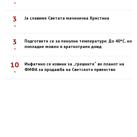
ч
3
Ја славиме Светата маченичка Христина
ч
3
Подгответе се за пеколни температури: До 40°C, но
попладне можен и краткотраен дожд
ч
10
Инфатино се извини за „грешките“ во планот на
ФИФА за продажба на Светското првенство
ч