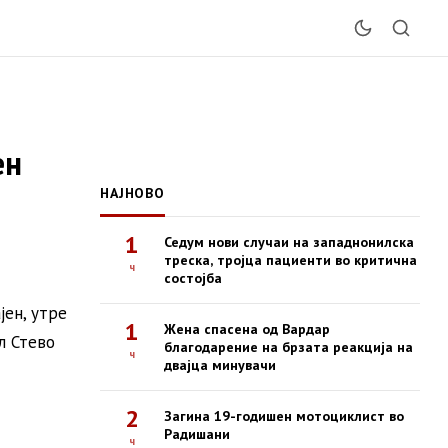
ен
НАЈНОВО
1
Седум нови случаи на западнонилска
треска, тројца пациенти во критична
ч
состојба
јен, утре
1
Жена спасена од Вардар
л Стево
благодарение на брзата реакција на
ч
двајца минувачи
2
Загина 19-годишен мотоциклист во
Радишани
ч