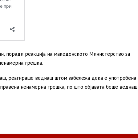
ан, поради реакција на македонското Министерство за
ненамерна грешка.
гаш, реагираше веднаш штом забележа дека е употребена
правена ненамерна грешка, по што објавата беше веднаш