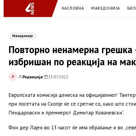
НАСЛОВНА
МАКЕДОНИЈА
БИЗ
Македонија
Повторно ненамерна грешка –
избришан по реакција на ма
Редакција
|
13.07.2022
Р
Европската комисија денеска на официјалниот Твитер
при посетата на Скопје ќе се сретне со, како што ст
Пендаровски и премиерот Димитар Ковачевски“.
Фон дер Лајен во 13 часот ќе има обраќање и во „сев