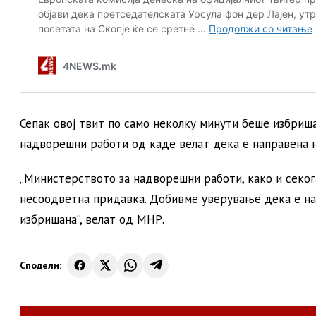
Сепак овој твит по само неколку минути беше избриш
надворешни работи од каде велат дека е направена 
„Министерството за надворешни работи, како и секо
несоодветна придавка. Добивме уверување дека е на
избришана“, велат од МНР.
Сподели: