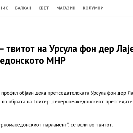
НИС
БАЛКАН
СВЕТ
МАГАЗИН
КОЛУМНИ
 твитот на Урсула фон дер Лај
кедонското МНР
 профил објави дека претседателската Урсула фон дер Ла
ои во објвата на Твитер „северномакедонскиот претседате
ерномакедонскиот парламент“, се вели во твитот.