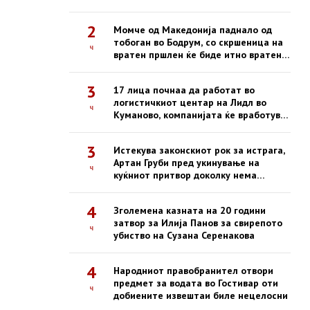
2
Момче од Македонија паднало од
тобоган во Бодрум, со скршеница на
ч
вратен пршлен ќе биде итно вратено
со владиниот авион
3
17 лица почнаа да работат во
логистичкиот центар на Лидл во
ч
Куманово, компанијата ќе вработува
и во наредниот период
3
Истекува законскиот рок за истрага,
Артан Груби пред укинување на
ч
куќниот притвор доколку нема
обвинение до 22 август
4
Зголемена казната на 20 години
затвор за Илија Панов за свирепото
ч
убиство на Сузана Серенакова
4
Народниот правобранител отвори
предмет за водата во Гостивар оти
ч
добиените извештаи биле нецелосни