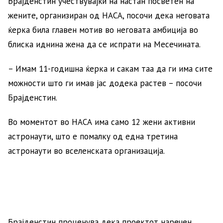
Брајденстин учествувајќи на настан посветен на
жените, организиран од НАСА, посочи дека неговата
ќерка била главен мотив во неговата амбиција во
блиска иднина жена да се испрати на Месечината.
– Имам 11-годишна ќерка и сакам таа да ги има сите
можности што ги имав јас додека растев – посочи
Брајденстин.
Во моментот во НАСА има само 12 жени активни
астронаути, што е помалку од една третина
астронаути во вселенската организација.
Брајденстин проценува дека проектот наречен