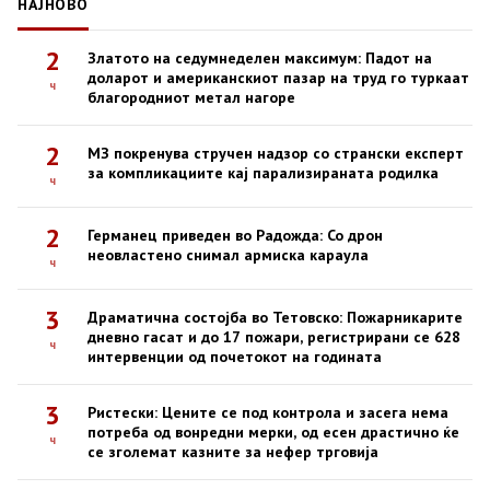
НАЈНОВО
2
Златото на седумнеделен максимум: Падот на
доларот и американскиот пазар на труд го туркаат
ч
благородниот метал нагоре
2
МЗ покренува стручен надзор со странски експерт
за компликациите кај парализираната родилка
ч
2
Германец приведен во Радожда: Со дрон
неовластено снимал армиска караула
ч
3
Драматична состојба во Тетовско: Пожарникарите
дневно гасат и до 17 пожари, регистрирани се 628
ч
интервенции од почетокот на годината
3
Ристески: Цените се под контрола и засега нема
потреба од вонредни мерки, од есен драстично ќе
ч
се зголемат казните за нефер трговија