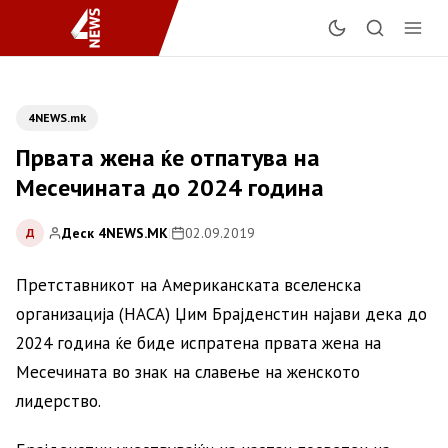
4NEWS.mk
Првата жена ќе отпатува на
Месечината до 2024 година
Деск 4NEWS.MK
|
02.09.2019
Д
Претставникот на Американската вселенска
организација (НАСА) Џим Брајденстин најави дека до
2024 година ќе биде испратена првата жена на
Месечината во знак на славење на женското
лидерство.