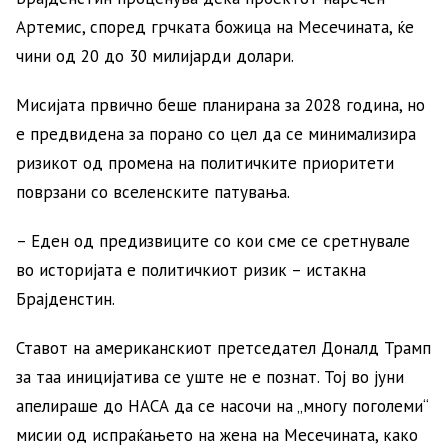
Артемис, според грчката божица на Месечината, ќе
чини од 20 до 30 милијарди долари.
Мисијата првично беше планирана за 2028 година, но
е предвидена за порано со цел да се минимализира
ризикот од промена на политичките приоритети
поврзани со вселенските патувања.
– Еден од предизвиците со кои сме се сретнувале
во историјата е политичкиот ризик – истакна
Брајденстин.
Ставот на американскиот претседател Доналд Трамп
за таа иницијатива се уште не е познат. Тој во јуни
апелираше до НАСА да се насочи на „многу поголеми“
мисии од испраќањето на жена на Месечината, како