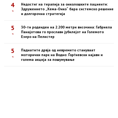
4
Недостиг на терапија за онколошките пациенти:
Здружението „Хема-Онко“ бара системско решение
ч
и долгорочна стратегија
5
30-ти роденден на 2.200 метри височина: Габриела
Панајотова го прослави јубилејот на Големото
ч
Езеро на Пелистер
5
Паднатите дрвја од невремето стануваат
моторички парк на Водно: Ѓорѓиевски најави и
ч
голема акција за пошумување