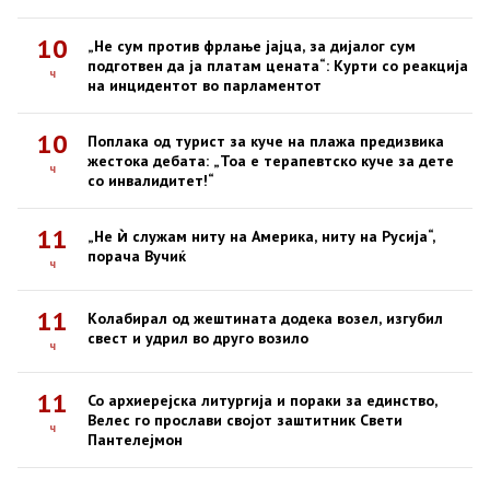
10
„Не сум против фрлање јајца, за дијалог сум
подготвен да ја платам цената“: Курти со реакција
ч
на инцидентот во парламентот
10
Поплака од турист за куче на плажа предизвика
жестока дебата: „Тоа е терапевтско куче за дете
ч
со инвалидитет!“
11
„Не ѝ служам ниту на Америка, ниту на Русија“,
порача Вучиќ
ч
11
Колабирал од жештината додека возел, изгубил
свест и удрил во друго возило
ч
11
Со архиерејска литургија и пораки за единство,
Велес го прослави својот заштитник Свети
ч
Пантелејмон