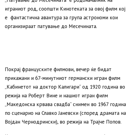
„Патување до Месечината“ е родоначалник на
играниот род, соопшти Кинотеката за овој филм кој
е фантастична авантура за група астрономи кои
организираат патување до Месечината.
Покрај француските филмови, вечер ќе бидат
прикажани и 67-минутниот германски игран филм
„Кабинетот на доктор Калигари“ од 1920 година во
режија на Роберт Вине и нашиот игран филм
„Македонска крвава свадба“ снимен во 1967 година
по сценарио на Славко Јаневски (според драмата на
Војдан Чернодрински), во режија на Трајче Попов.