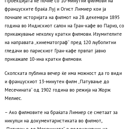
Проекцијата ќе почне со 10-минутни филмови на
француските браќа Луј и Огист Лимиер кои ја
почнале историјата на филмот на 28 декември 1895
година во Индискиот салон на Гран-кафе во Париз, со
прикажување неколку кратки филмови. Изумителите
на направата „кинематограф“ пред 120 љубопитни
гледачи во парискиот Гран-кафе првпат јавно
прикажале 10-ина кратки филмови.
Скопската публика вечер ќе има можност да го види
и францускиот 13-минутен филм „Патување до
Месечината“ од 1902 година во режија на Жорж
Мелиес.
– Ако филмовите на браќата Лимиер се сметаат за
никулци на документаристиката во филмот,