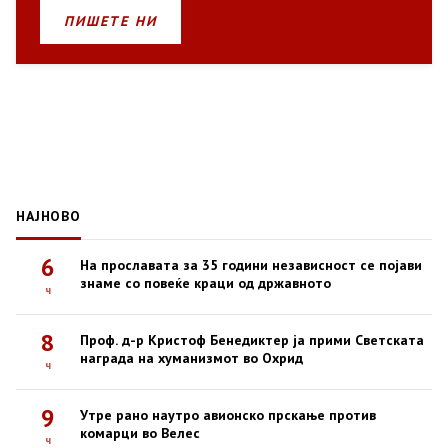
ПИШЕТЕ НИ
НАЈНОВО
6
На прославата за 35 години независност се појави
знаме со повеќе краци од државното
ч
8
Проф. д-р Кристоф Бенедиктер ја прими Светската
награда на хуманизмот во Охрид
ч
9
Утре рано наутро авионско прскање против
комарци во Велес
ч